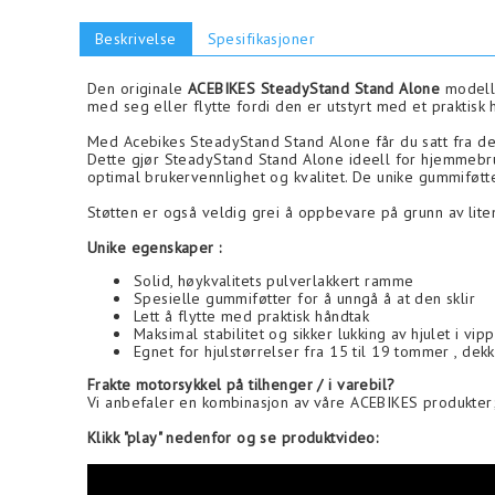
Beskrivelse
Spesifikasjoner
Den originale
ACEBIKES SteadyStand Stand Alone
modelle
med seg eller flytte fordi den er utstyrt med et praktisk 
Med Acebikes SteadyStand Stand Alone får du satt fra de
Dette gjør SteadyStand Stand Alone ideell for hjemmebruk.
optimal brukervennlighet og kvalitet. De unike gummiføtter
Støtten er også veldig grei å oppbevare på grunn av liten
Unike egenskaper :
Solid, høykvalitets pulverlakkert ramme
Spesielle gummiføtter for å unngå å at den sklir
Lett å flytte med praktisk håndtak
Maksimal stabilitet og sikker lukking av hjulet i vi
Egnet for hjulstørrelser fra 15 til 19 tommer , de
Frakte motorsykkel på tilhenger / i varebil?
Vi anbefaler en kombinasjon av våre ACEBIKES produkter; 
Klikk "play" nedenfor og se produktvideo: