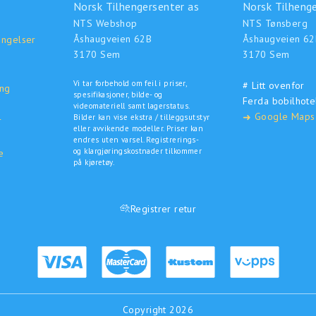
Norsk Tilhengersenter as
Norsk Tilhenge
NTS Webshop
NTS Tønsberg
Åshaugveien 62B
Åshaugveien 62
ingelser
3170 Sem
3170 Sem
Vi tar forbehold om feil i priser,
# Litt ovenfor
ing
spesifikasjoner, bilde- og
Ferda bobilhote
o
videomateriell samt lagerstatus.
Google Maps
➜
Bilder kan vise ekstra / tilleggsutstyr
r
eller avvikende modeller. Priser kan
endres uten varsel. Registrerings-
og klargjøringskostnader tilkommer
e
på kjøretøy.
Registrer retur
Copyright 2026