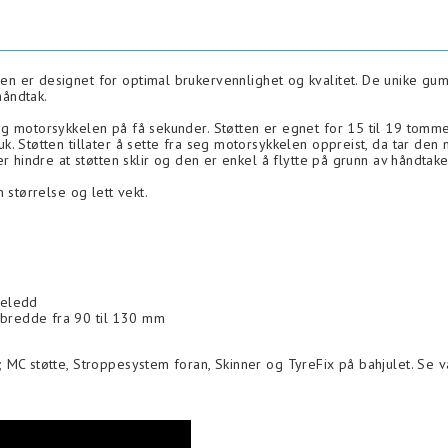
n er designet for optimal brukervennlighet og kvalitet. De unike gummif
håndtak.
g motorsykkelen på få sekunder. Støtten er egnet for 15 til 19 tomm
 Støtten tillater å sette fra seg motorsykkelen oppreist, da tar den 
 hindre at støtten sklir og den er enkel å flytte på grunn av håndtake
 størrelse og lett vekt.
ppeledd
kkbredde fra 90 til 130 mm
MC støtte, Stroppesystem foran, Skinner og TyreFix på bahjulet. Se v