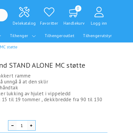
0
Delekatalog
Favoritter
Handlekurv
Logg inn
Tilhenger
Tilhengeroutlet
Tilhengerutstyr
MC støtte
nd STAND ALONE MC støtte
rlakkert ramme
å unngå å at den sklir
 håndtak
er lukking av hjulet i vippeledd
ra 15 til 19 tommer , dekkbredde fra 90 til 130