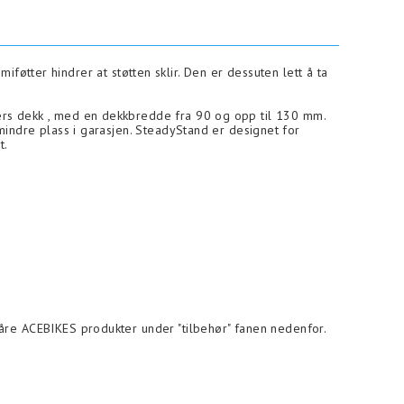
øtter hindrer at støtten sklir. Den er dessuten lett å ta
ers dekk , med en dekkbredde fra 90 og opp til 130 mm.
mindre plass i garasjen. SteadyStand er designet for
t.
åre ACEBIKES produkter under "tilbehør" fanen nedenfor.