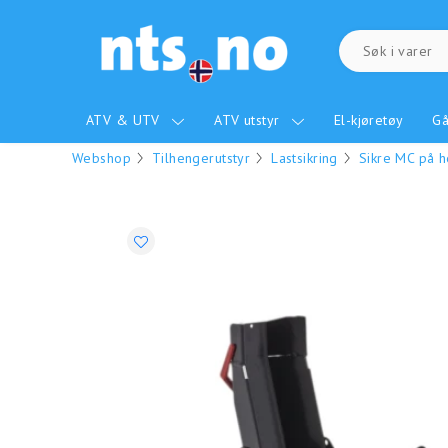
ATV & UTV
ATV utstyr
El-kjøretøy
Gå
Webshop
Tilhengerutstyr
Lastsikring
Sikre MC på 