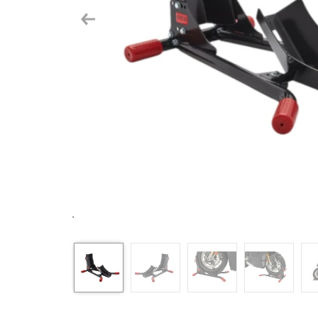
Previous
`