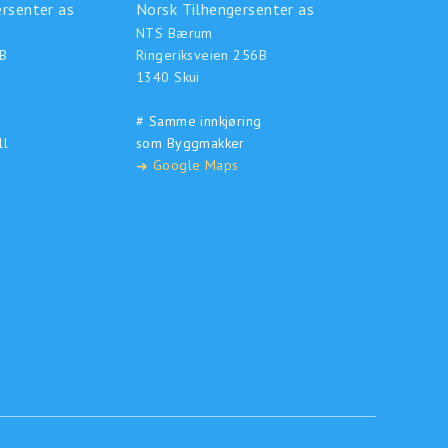
rsenter as
Norsk Tilhengersenter as
NTS Bærum
B
Ringeriksveien 256B
1340 Skui
# Samme innkjøring
ll
som Byggmakker
Google Maps
➜