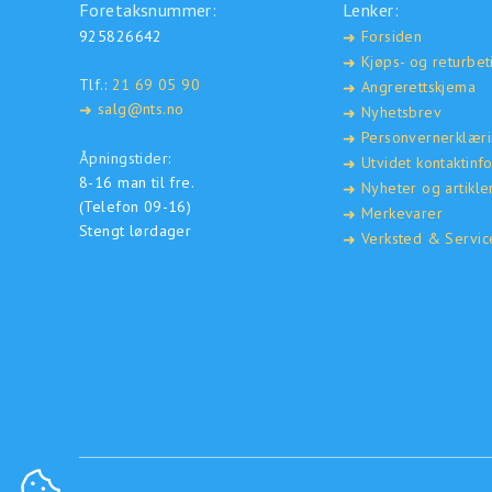
Foretaksnummer:
Lenker:
925826642
Forsiden
➜
Kjøps- og returbet
➜
Tlf.:
21 69 05 90
Angrerettskjema
➜
salg@nts.no
➜
Nyhetsbrev
➜
Personvernerklær
➜
Åpningstider:
Utvidet kontaktinf
➜
8-16 man til fre.
Nyheter og artikle
➜
(Telefon 09-16)
Merkevarer
➜
Stengt lørdager
Verksted & Servic
➜
COOKIE-INNSTILLINGER