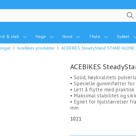
rd & stall
Hage
Hund
Thule
Sykkel
henger
AceBikes produkter
ACEBIKES SteadyStand STAND ALONE 
ACEBIKES SteadySta
• Solid, høykvalitets pulve
• Spesielle gummiføtter for 
• Lett å flytte med praktisk
• Maksimal stabilitet og sikk
• Egnet for hjulstørrelser f
mm
1021