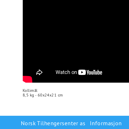
Kollimål
8,5 kg - 60x24x21 cm
Norsk Tilhengersenter as
Informasjon