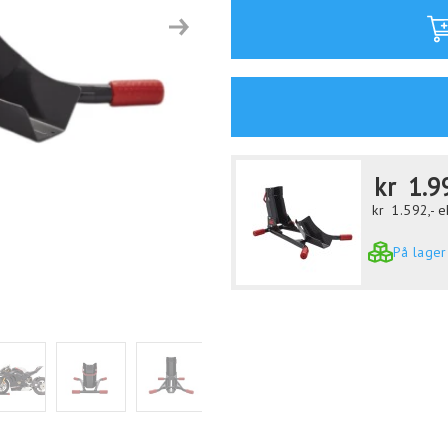
Next
kr
1.9
kr
1.592,-
e
På lager