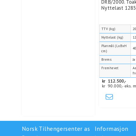
DRB/2000. Toak
Nyttelast 1285
TTV (kg)
2
Nyttelast (kg)
1
Planmål (LxBxH
4
cm)
Brems
Ja
Fremhevet
A
f
kr
112.500,-
kr
90.000,-
eks. 
Norsk Tilhengersenter as
Informasjon