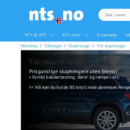
ATV & UTV
ATV utstyr
El-kjøretøy
Gå
Webshop
Tilhenger
Skaphenger
Tiki skaphenger
Tiki skaphengere
Prisgunstige skaphengere uten brems!
• Kombi bakdørløsning; dører og rampe i ett.
>>
Nå kan du holde 80 km/t med ubremset heng
.