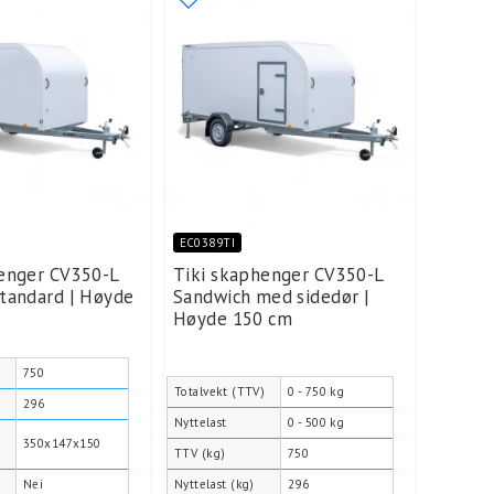
EC0389TI
enger CV350-L
Tiki skaphenger CV350-L
tandard | Høyde
Sandwich med sidedør |
Høyde 150 cm
750
Totalvekt (TTV)
0 - 750 kg
296
Nyttelast
0 - 500 kg
H
350x147x150
TTV (kg)
750
Nei
Nyttelast (kg)
296