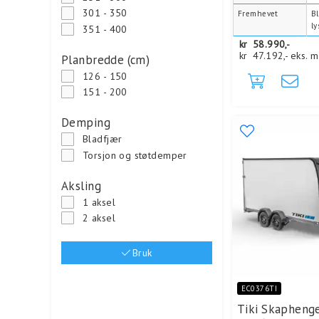
301 - 350
Fremhevet
Bl
ly
351 - 400
kr
58.990,-
kr
47.192,-
eks. 
Planbredde (cm)
126 - 150
151 - 200
Demping
Bladfjær
Torsjon og støtdemper
Aksling
1 aksel
2 aksel
Bruk
EC0376TI
Tiki Skapheng