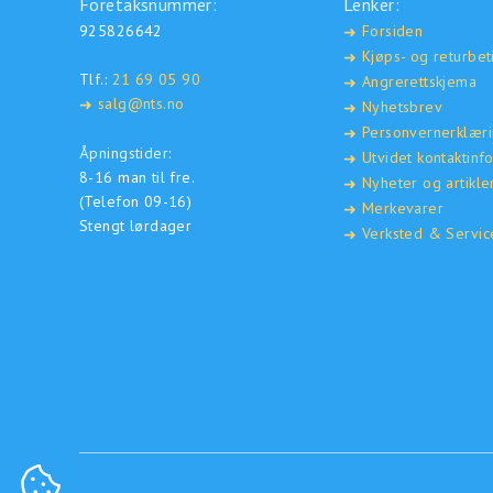
Foretaksnummer:
Lenker:
925826642
Forsiden
➜
Kjøps- og returbet
➜
Tlf.:
21 69 05 90
Angrerettskjema
➜
salg@nts.no
➜
Nyhetsbrev
➜
Personvernerklær
➜
Åpningstider:
Utvidet kontaktinf
➜
8-16 man til fre.
Nyheter og artikle
➜
(Telefon 09-16)
Merkevarer
➜
Stengt lørdager
Verksted & Servic
➜
COOKIE-INNSTILLINGER