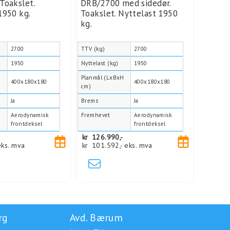
Toakslet.
DRB/2700 med sidedør.
1950 kg.
Toakslet. Nyttelast 1950
kg.
2700
TTV (kg)
2700
1950
Nyttelast (kg)
1950
H
Planmål (LxBxH
400x180x180
400x180x180
cm)
Ja
Brems
Ja
Aerodynamisk
Fremhevet
Aerodynamisk
frontdeksel
frontdeksel
kr
126.990,-
eks. mva
kr
101.592,-
eks. mva
rg
Avd. Bærum