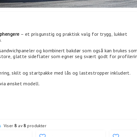
aphengere
– et prisgunstig og praktisk valg for trygg, lukket
.
sandwichpaneler og kombinert bakdør som også kan brukes so
tore, glatte sideflater som egner seg svært godt for profileri
rering, skilt og startpakke med lås og lastestropper inkludert.
via ønsket modell.
s
Viser
8
av
8
produkter