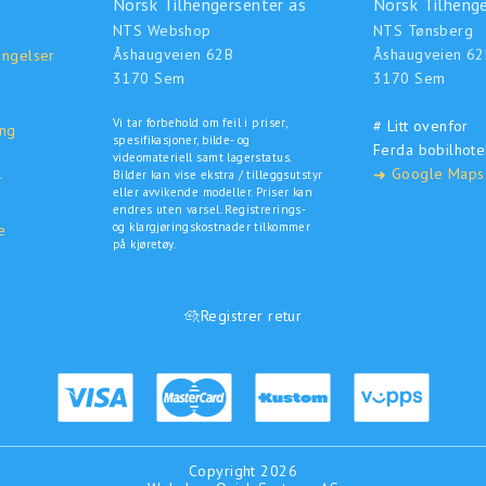
Norsk Tilhengersenter as
Norsk Tilhenge
NTS Webshop
NTS Tønsberg
Åshaugveien 62B
Åshaugveien 62
ingelser
3170 Sem
3170 Sem
Vi tar forbehold om feil i priser,
# Litt ovenfor
ing
spesifikasjoner, bilde- og
Ferda bobilhote
o
videomateriell samt lagerstatus.
Google Maps
➜
Bilder kan vise ekstra / tilleggsutstyr
r
eller avvikende modeller. Priser kan
endres uten varsel. Registrerings-
og klargjøringskostnader tilkommer
e
på kjøretøy.
Registrer retur
Copyright 2026