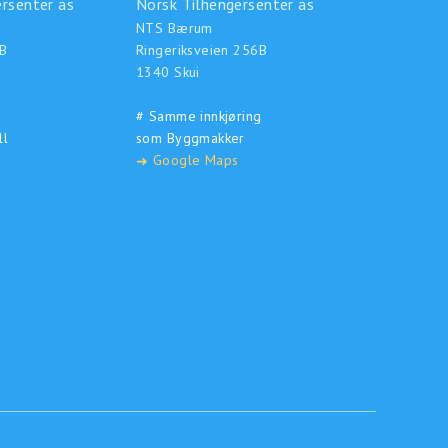
rsenter as
Norsk Tilhengersenter as
NTS Bærum
B
Ringeriksveien 256B
1340 Skui
# Samme innkjøring
ll
som Byggmakker
Google Maps
➜