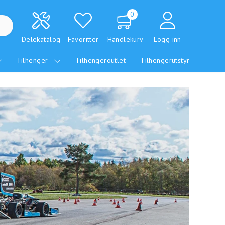
0
Delekatalog
Favoritter
Handlekurv
Logg inn
Tilhenger
Tilhengeroutlet
Tilhengerutstyr