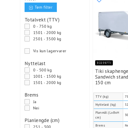
Tøm filter
Totalvekt (TTV)
0 - 750 kg
1501 - 2000 kg
2501 - 3500 kg
Vis kun lagervarer
Nyttelast
EC0397TI
0 - 500 kg
Tiki skapheng
Sandwich stand
1001 - 1500 kg
150 cm
1501 - 2000 kg
Brems
TTV (kg)
7
Ja
Nyttelast (kg)
3
Nei
Planmål (LxBxH
3
cm)
Planlengde (cm)
Brems
N
251 - 300