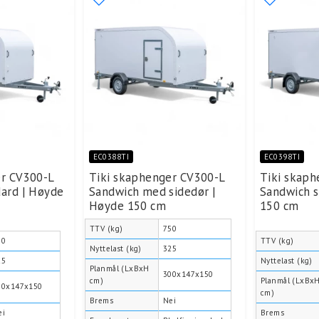
EC0388TI
EC0398TI
er CV300-L
Tiki skaphenger CV300-L
Tiki skaph
ard | Høyde
Sandwich med sidedør |
Sandwich s
Høyde 150 cm
150 cm
TTV (kg)
750
50
TTV (kg)
Nyttelast (kg)
325
25
Nyttelast (kg)
Planmål (LxBxH
300x147x150
cm)
Planmål (LxBx
00x147x150
cm)
Brems
Nei
ei
Brems