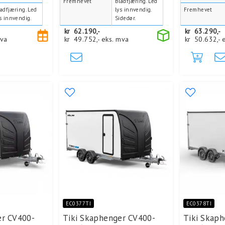
Fremhevet
Bladfjæring. Led
adfjæring. Led
lys innvendig.
Fremhevet
s innvendig.
Sidedør.
kr
62.190,-
kr
63.290,-
mva
kr
49.752,-
eks. mva
kr
50.632,-
EC0377TI
EC0378TI
er CV400-
Tiki Skaphenger CV400-
Tiki Skap