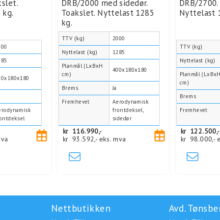
slet.
DRB/2000 med sidedør.
DRB/2700. 
 kg.
Toakslet. Nyttelast 1285
Nyttelast 
kg.
TTV (kg)
2000
000
TTV (kg)
Nyttelast (kg)
1285
285
Nyttelast (kg)
Planmål (LxBxH
400x180x180
cm)
Planmål (LxBx
00x180x180
cm)
Brems
Ja
Brems
Fremhevet
Aerodynamisk
erodynamisk
frontdeksel,
Fremhevet
rontdeksel
sidedør
kr
116.990,-
kr
122.500,-
mva
kr
93.592,-
eks. mva
kr
98.000,-
Nettbutikken
Avd. Tønsbe