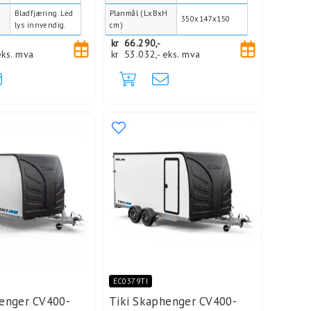
Bladfjæring. Led
Planmål (LxBxH
350x147x150
lys innvendig.
cm)
kr
66.290,-
eks. mva
kr
53.032,-
eks. mva
EC0379TI
henger CV400-
Tiki Skaphenger CV400-