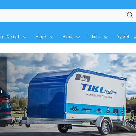
rd & stall
Hage
Hund
Thule
Sykkel
er