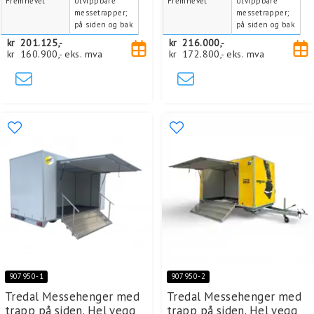
Fremhevet
Utvippbare
Fremhevet
Utvippbare
messetrapper;
messetrapper;
på siden og bak
på siden og bak
kr
201.125,-
kr
216.000,-
kr
160.900,-
eks. mva
kr
172.800,-
eks. mva
907950-1
907950-2
Tredal Messehenger med
Tredal Messehenger med
trapp på siden. Hel vegg
trapp på siden. Hel vegg