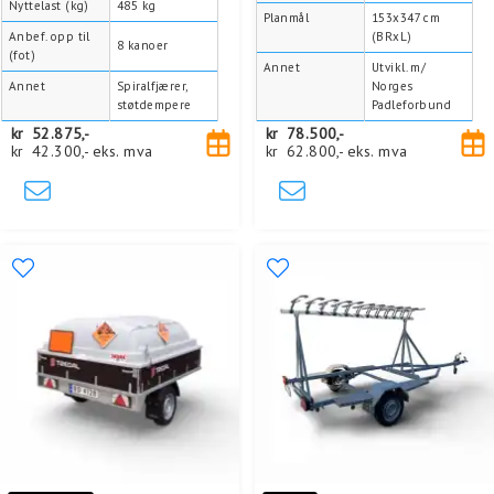
Nyttelast (kg)
485 kg
Planmål
153x347 cm
Anbef. opp til
(BRxL)
8 kanoer
(fot)
Annet
Utvikl. m/
Annet
Spiralfjærer,
Norges
støtdempere
Padleforbund
kr
52.875,-
kr
78.500,-
kr
42.300,-
eks. mva
kr
62.800,-
eks. mva