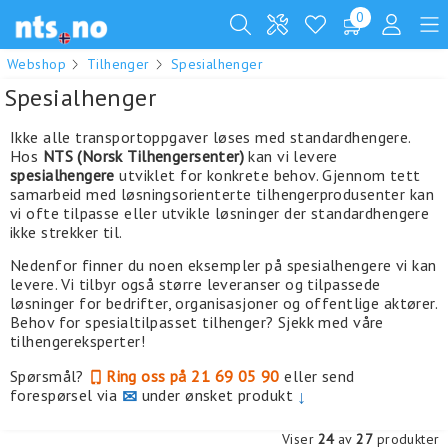
0
Webshop
Tilhenger
Spesialhenger
Spesialhenger
Ikke alle transportoppgaver løses med standardhengere.
Hos
NTS (Norsk Tilhengersenter)
kan vi levere
spesialhengere
utviklet for konkrete behov. Gjennom tett
samarbeid med løsningsorienterte tilhengerprodusenter kan
vi ofte tilpasse eller utvikle løsninger der standardhengere
ikke strekker til.
Nedenfor finner du noen eksempler på spesialhengere vi kan
levere. Vi tilbyr også større leveranser og tilpassede
løsninger for bedrifter, organisasjoner og offentlige aktører.
Behov for spesialtilpasset tilhenger? Sjekk med våre
tilhengereksperter!
Spørsmål?
Ring oss på 21 69 05 90
eller send
forespørsel via
✉
under ønsket produkt
↓
Viser
24
av
27
produkter