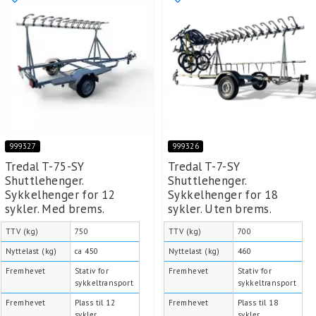
999327
999326
Tredal T-75-SY
Tredal T-7-SY
Shuttlehenger.
Shuttlehenger.
Sykkelhenger for 12
Sykkelhenger for 18
sykler. Med brems.
sykler. Uten brems.
TTV (kg)
750
TTV (kg)
700
Nyttelast (kg)
ca 450
Nyttelast (kg)
460
Fremhevet
Stativ for
Fremhevet
Stativ for
sykkeltransport
sykkeltransport
Fremhevet
Plass til 12
Fremhevet
Plass til 18
sykler
sykler