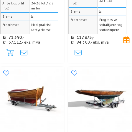
22 til 23
Anbef. opp til
24-26 fot / 7,8
(fot)
(fot)
meter
Brems
Ja
Brems
Ja
Fremhevet
Progressive
Fremhevet
Med praktisk
spiralfjærer og
utstyrskasse
støtdempere
kr
71.390,-
kr
117.875,-
kr
57.112,-
eks. mva
kr
94.300,-
eks. mva