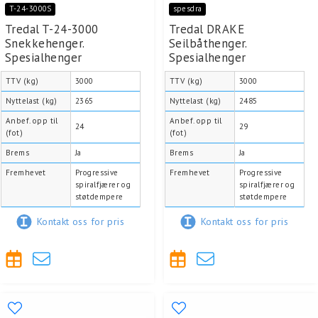
T-24-3000S
spesdra
Tredal T-24-3000
Tredal DRAKE
Snekkehenger.
Seilbåthenger.
Spesialhenger
Spesialhenger
TTV (kg)
3000
TTV (kg)
3000
Nyttelast (kg)
2365
Nyttelast (kg)
2485
Anbef. opp til
Anbef. opp til
24
29
(fot)
(fot)
Brems
Ja
Brems
Ja
Fremhevet
Progressive
Fremhevet
Progressive
spiralfjærer og
spiralfjærer og
støtdempere
støtdempere
Kontakt oss for pris
Kontakt oss for pris