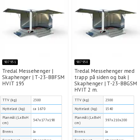
907951
907950
Tredal Messehenger |
Tredal Messehenger med
Skaphenger | T-23-BBFSM
trapp på siden og bak |
HVIT 195
Skaphenger | T-23-BBGSM
HVIT 2 m.
TTV (kg)
2300
TTV (kg)
2300
Nyttelast (kg)
ca 1670
Nyttelast (kg)
1540
Planmål (LxBxH
Planmål (LxBxH
347x177x190
397x210x200
cm)
cm)
Brems
Ja
Brems
Ja