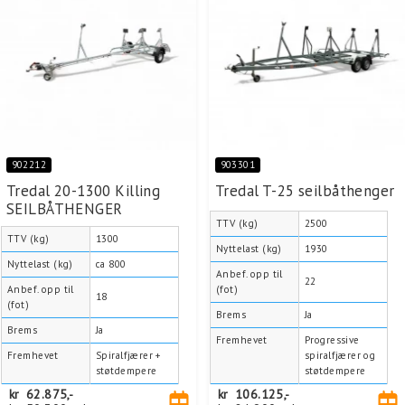
902212
903301
Tredal 20-1300 Killing
Tredal T-25 seilbåthenger
SEILBÅTHENGER
TTV (kg)
2500
TTV (kg)
1300
Nyttelast (kg)
1930
Nyttelast (kg)
ca 800
Anbef. opp til
22
Anbef. opp til
(fot)
18
(fot)
Brems
Ja
Brems
Ja
Fremhevet
Progressive
Fremhevet
Spiralfjærer +
spiralfjærer og
støtdempere
støtdempere
kr
62.875,-
kr
106.125,-