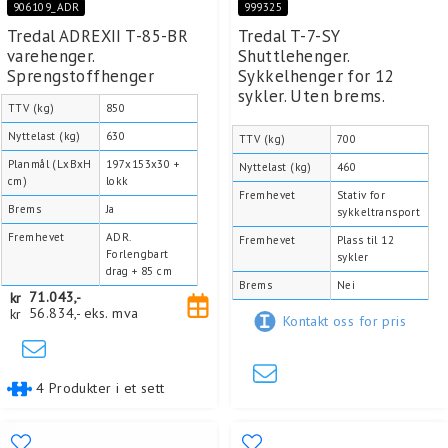
906109_ADR
999325
Tredal ADREXII T-85-BR
Tredal T-7-SY
varehenger.
Shuttlehenger.
Sprengstoffhenger
Sykkelhenger for 12
sykler. Uten brems.
TTV (kg)
850
Nyttelast (kg)
630
TTV (kg)
700
Planmål (LxBxH
197x153x30 +
Nyttelast (kg)
460
cm)
lokk
Fremhevet
Stativ for
Brems
Ja
sykkeltransport
Fremhevet
ADR.
Fremhevet
Plass til 12
Forlengbart
sykler
drag + 85 cm
Brems
Nei
kr
71.043,-
kr
56.834,-
eks. mva
Kontakt oss for pris
4 Produkter i et sett