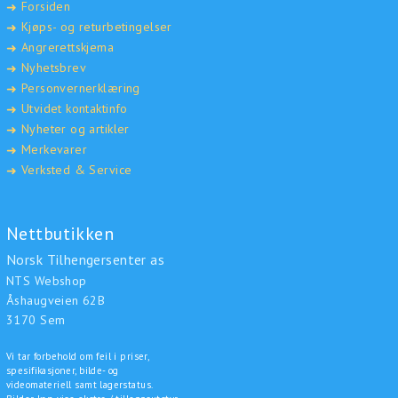
Forsiden
➜
Kjøps- og returbetingelser
➜
Angrerettskjema
➜
Nyhetsbrev
➜
Personvernerklæring
➜
Utvidet kontaktinfo
➜
Nyheter og artikler
➜
Merkevarer
➜
Verksted & Service
➜
Nettbutikken
Norsk Tilhengersenter as
NTS Webshop
Åshaugveien 62B
3170 Sem
Vi tar forbehold om feil i priser,
spesifikasjoner, bilde- og
videomateriell samt lagerstatus.