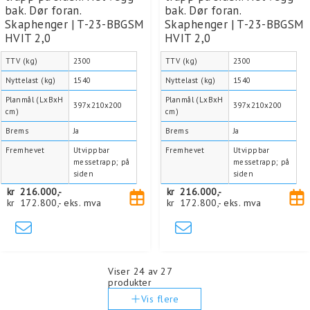
bak. Dør foran.
bak. Dør foran.
Skaphenger | T-23-BBGSM
Skaphenger | T-23-BBGSM
HVIT 2,0
HVIT 2,0
TTV (kg)
2300
TTV (kg)
2300
Nyttelast (kg)
1540
Nyttelast (kg)
1540
Planmål (LxBxH
Planmål (LxBxH
397x210x200
397x210x200
cm)
cm)
Brems
Ja
Brems
Ja
Fremhevet
Utvippbar
Fremhevet
Utvippbar
messetrapp; på
messetrapp; på
siden
siden
kr
216.000,-
kr
216.000,-
kr
172.800,-
eks. mva
kr
172.800,-
eks. mva
Viser
24
av 27
produkter
Vis flere