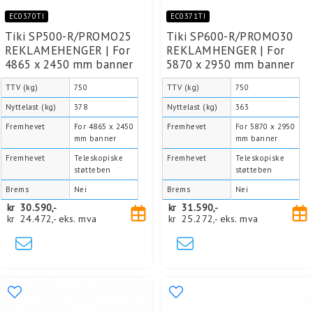
EC0370TI
EC0371TI
Tiki SP500-R/PROMO25
Tiki SP600-R/PROMO30
REKLAMEHENGER | For
REKLAMHENGER | For
4865 x 2450 mm banner
5870 x 2950 mm banner
TTV (kg)
750
TTV (kg)
750
Nyttelast (kg)
378
Nyttelast (kg)
363
Fremhevet
For 4865 x 2450
Fremhevet
For 5870 x 2950
mm banner
mm banner
Fremhevet
Teleskopiske
Fremhevet
Teleskopiske
støtteben
støtteben
Brems
Nei
Brems
Nei
kr
30.590,-
kr
31.590,-
kr
24.472,-
eks. mva
kr
25.272,-
eks. mva