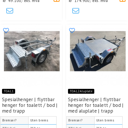
kr
49.100,-
eks. mva
kr
174.900,-
eks. mva
TOAL1
TOAL2Aluplate
Spesialhenger | flyttbar
Spesialhenger | flyttbar
henger for toalett / bod |
henger for toalett / bod |
med trapp
med aluplate | trapp
Bremser?
Uten brems
Bremser?
Uten brems