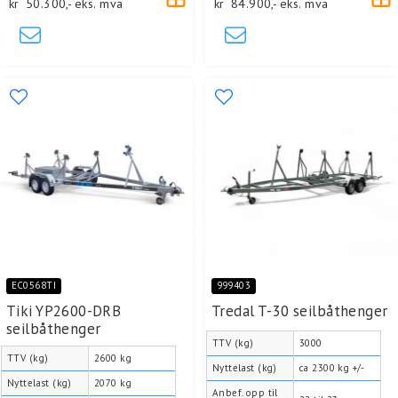
kr
50.300,-
eks. mva
kr
84.900,-
eks. mva
EC0568TI
999403
Tiki YP2600-DRB
Tredal T-30 seilbåthenger
seilbåthenger
TTV (kg)
3000
TTV (kg)
2600 kg
Nyttelast (kg)
ca 2300 kg +/-
Nyttelast (kg)
2070 kg
Anbef. opp til