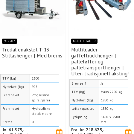
902207
MULTILOADER
Tredal enakslet T-13
Multiloader
Stillashenger | Med brems
gaffeltruckhenger |
palleløfter og
palletransporthenger |
Uten tradisjonell aksling!
TTV (kg)
1300
Bremser?
Ja
Nyttelast (kg)
995
TTV (kg)
Maks 2700 kg
Fremhevet
Progressive
spiralfjærer
Nyttelast (kg)
1850 kg
Fremhevet
Hydrauliske
Løftekapasitet
1850 kg
støtdempere
Lysåpning
1400 x 2500
Brems
Ja
mm
kr
61.375,-
Fra
kr
218.625,-