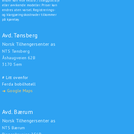
Bilder kan vise ekstra / tilleggsutstyr
eller avvikende modeller. Priser kan
endres uten varsel. Registrerings-
og klargjøringskostnader tilkommer
på kjøretøy.
Avd. Tønsberg
Norsk Tilhengersenter as
NTS Tønsberg
Åshaugveien 62B
3170 Sem
# Litt ovenfor
Ferda bobilhotell
Google Maps
➜
Avd. Bærum
Norsk Tilhengersenter as
NTS Bærum