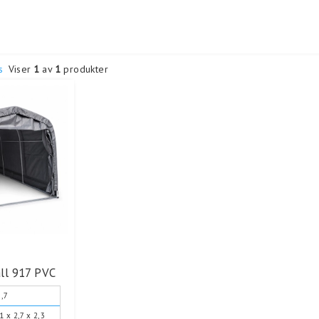
s
Viser
1
av
1
produkter
all 917 PVC
3,7
1 x 2,7 x 2,3