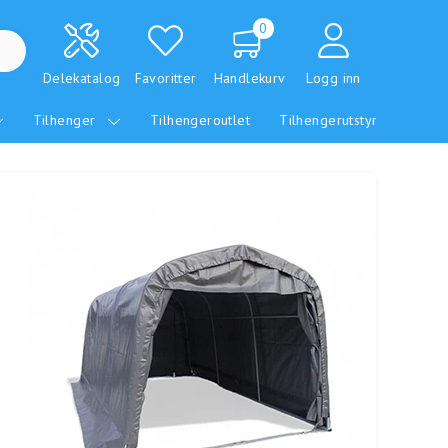
0
Delekatalog
Favoritter
Handlekurv
Logg inn
Tilhenger
Tilhengeroutlet
Tilhengerutstyr