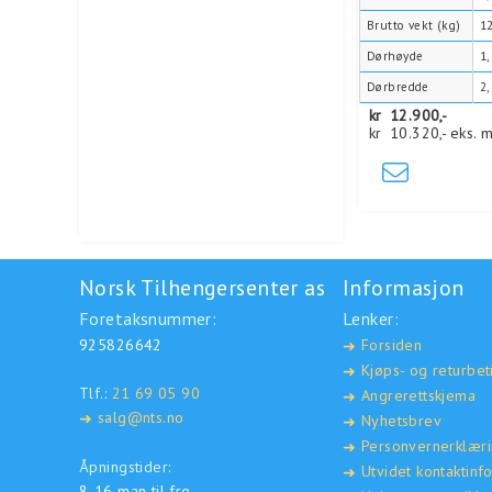
Brutto vekt (kg)
1
Dørhøyde
1
Dørbredde
2
kr
12.900,-
kr
10.320,-
eks. 
Norsk Tilhengersenter as
Informasjon
Foretaksnummer:
Lenker:
925826642
Forsiden
➜
Kjøps- og returbet
➜
Tlf.:
21 69 05 90
Angrerettskjema
➜
salg@nts.no
➜
Nyhetsbrev
➜
Personvernerklær
➜
Åpningstider:
Utvidet kontaktinf
➜
8-16 man til fre.