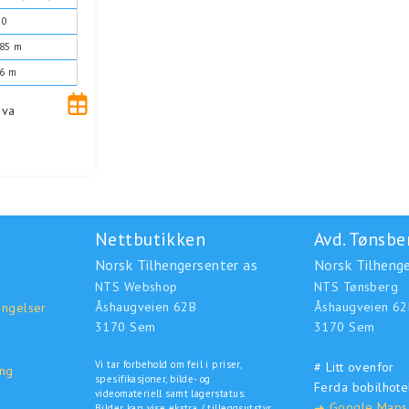
20
,85 m
,6 m
mva
Nettbutikken
Avd. Tønsbe
Norsk Tilhengersenter as
Norsk Tilhenge
NTS Webshop
NTS Tønsberg
Åshaugveien 62B
Åshaugveien 62
ingelser
3170 Sem
3170 Sem
Vi tar forbehold om feil i priser,
# Litt ovenfor
ing
spesifikasjoner, bilde- og
Ferda bobilhote
o
videomateriell samt lagerstatus.
Google Maps
➜
Bilder kan vise ekstra / tilleggsutstyr