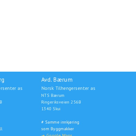
rg
Avd. Bærum
rsenter as
Norsk Tilhengersenter as
NTS Bærum
B
Ringeriksveien 256B
1340 Skui
# Samme innkjøring
ll
som Byggmakker
Google Maps
➜