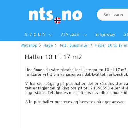
ATV & UTV
ATV utstyr
El-kjøretøy
Gå
Webshop
Hage
Telt , plasthaller
Haller 10 til 17 m
Haller 10 til 17 m2
Her finner du våre plasthaller i kategorien 10 til 17 m2.
forklarer vi litt om variasjonen i duk-kvalitet, rørkonst
Vi har stor pågang på plasthaller, det er således stor var
telt er tilgjengelig! Ring oss på tel. 21690590 eller kl
lagerstatus. Telt hentes normalt hos oss eller sendes t
Alle plasthaller monteres og benyttes på eget ansvar.