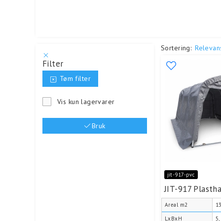
Sortering:
Relevan
Filter
Tøm filter
Vis kun lagervarer
Bruk
jit-917-pvc
JIT-917 Plasth
Areal m2
1
LxBxH
5,