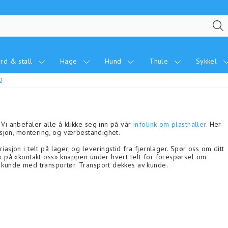
rd & stall
Hage
Hund
Thule
Sykkel
2
 Vi anbefaler alle å klikke seg inn på vår
infolink om plasthaller
. Her
ruksjon, montering, og værbestandighet.
iasjon i telt på lager, og leveringstid fra fjernlager. Spør oss om ditt
ikk på «kontakt oss» knappen under hvert telt for forespørsel om
il kunde med transportør. Transport dekkes av kunde.