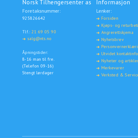
Norsk Tilhengersenter as
Informasjon
Foretaksnummer:
Lenker:
925826642
Forsiden
➜
Kjøps- og returbet
➜
Tlf.:
21 69 05 90
Angrerettskjema
➜
salg@nts.no
➜
Nyhetsbrev
➜
Personvernerklær
➜
Åpningstider:
Utvidet kontaktinf
➜
8-16 man til fre.
Nyheter og artikle
➜
(Telefon 09-16)
Merkevarer
➜
Stengt lørdager
Verksted & Servic
➜