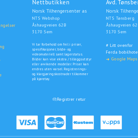
Nettbutikken
Avd. Tønsbe
Norsk Tilhengersenter as
Norsk Tilhenge
NTS Webshop
NTS Tønsberg
Åshaugveien 62B
Åshaugveien 62
ingelser
3170 Sem
3170 Sem
Vi tar forbehold om feil i priser,
# Litt ovenfor
ing
spesifikasjoner, bilde- og
Ferda bobilhote
o
videomateriell samt lagerstatus.
Google Maps
➜
Bilder kan vise ekstra / tilleggsutstyr
r
eller avvikende modeller. Priser kan
endres uten varsel. Registrerings-
og klargjøringskostnader tilkommer
e
på kjøretøy.
Registrer retur