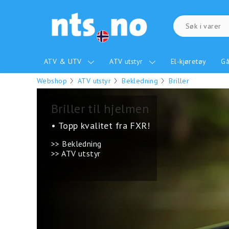
ATV & UTV
ATV utstyr
El-kjøretøy
Gå
Webshop
ATV utstyr
Bekledning
Briller
Briller til hjelmen
• Topp kvalitet fra FXR!
>> Bekledning
>> ATV utstyr
.