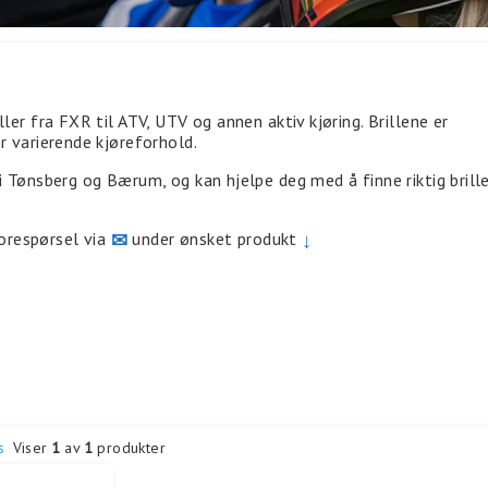
ller fra FXR til ATV, UTV og annen aktiv kjøring. Brillene er
r varierende kjøreforhold.
i Tønsberg og Bærum, og kan hjelpe deg med å finne riktig brill
orespørsel via
✉
under ønsket produkt
↓
s
Viser
1
av
1
produkter