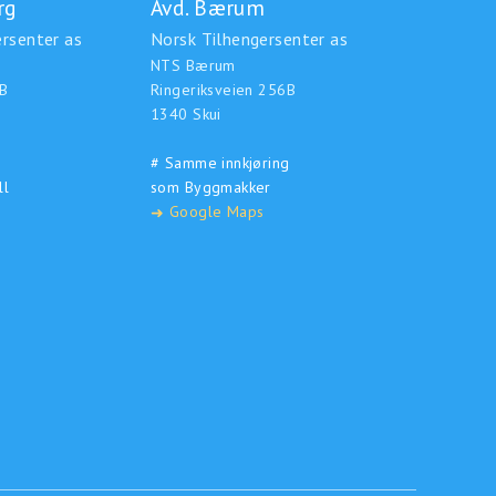
rg
Avd. Bærum
rsenter as
Norsk Tilhengersenter as
NTS Bærum
B
Ringeriksveien 256B
1340 Skui
# Samme innkjøring
ll
som Byggmakker
Google Maps
➜