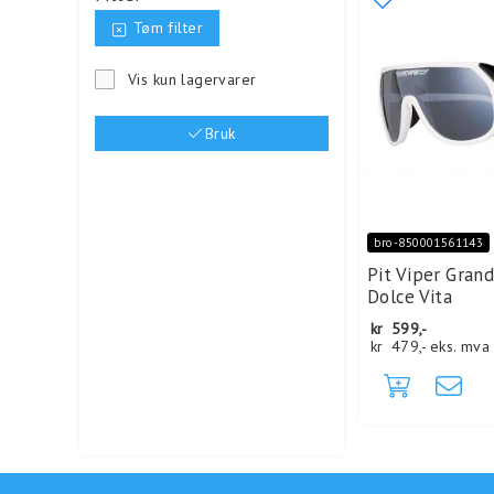
Tøm filter
Vis kun lagervarer
Bruk
bro-850001561143
Pit Viper Grand
Dolce Vita
kr
599,-
kr
479,-
eks. mva