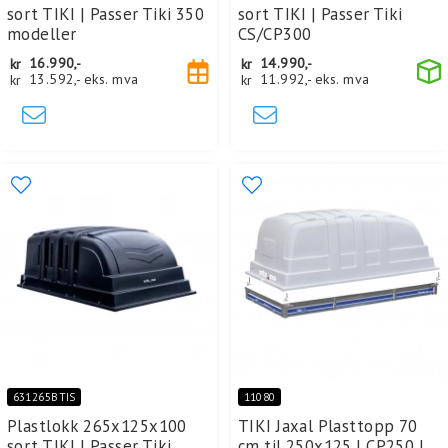
sort TIKI | Passer Tiki 350
sort TIKI | Passer Tiki
modeller
CS/CP300
kr
16.990,-
kr
14.990,-
kr
13.592,-
eks. mva
kr
11.992,-
eks. mva
631265BTIS
11080
Plastlokk 265x125x100
TIKI Jaxal Plasttopp 70
sort TIKI | Passer Tiki
cm til 250x125 | CP250 |