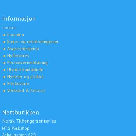
Informasjon
Lenker:
Forsiden
➜
Kjøps- og returbetingelser
➜
Angrerettskjema
➜
Nyhetsbrev
➜
Personvernerklæring
➜
Utvidet kontaktinfo
➜
Nyheter og artikler
➜
Merkevarer
➜
Verksted & Service
➜
Nettbutikken
Norsk Tilhengersenter as
NTS Webshop
Åshaugveien 62B