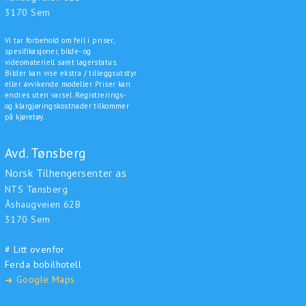
3170 Sem
Vi tar forbehold om feil i priser,
spesifikasjoner, bilde- og
videomateriell samt lagerstatus.
Bilder kan vise ekstra / tilleggsutstyr
eller avvikende modeller. Priser kan
endres uten varsel. Registrerings-
og klargjøringskostnader tilkommer
på kjøretøy.
Avd. Tønsberg
Norsk Tilhengersenter as
NTS Tønsberg
Åshaugveien 62B
3170 Sem
# Litt ovenfor
Ferda bobilhotell
Google Maps
➜