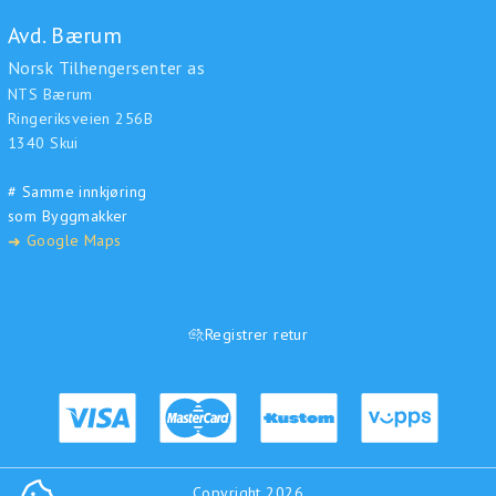
Avd. Bærum
Norsk Tilhengersenter as
NTS Bærum
Ringeriksveien 256B
1340 Skui
# Samme innkjøring
som Byggmakker
Google Maps
➜
Registrer retur
Copyright 2026