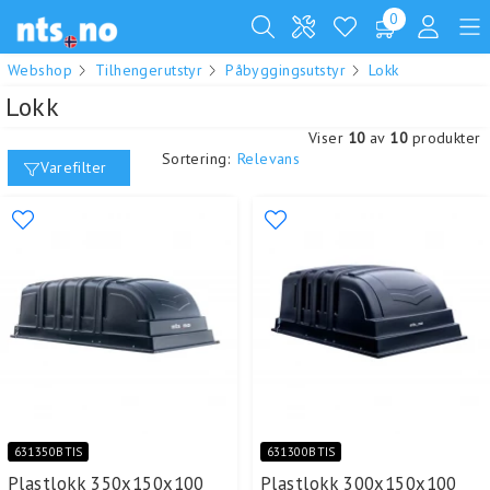
0
Webshop
Tilhengerutstyr
Påbyggingsutstyr
Lokk
Lokk
Viser
10
av
10
produkter
Sortering:
Relevans
Varefilter
631350BTIS
631300BTIS
Plastlokk 350x150x100
Plastlokk 300x150x100