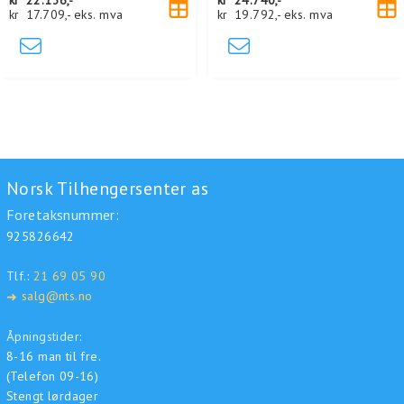
kr
17.709,-
eks. mva
kr
19.792,-
eks. mva
Norsk Tilhengersenter as
Foretaksnummer:
925826642
Tlf.:
21 69 05 90
salg@nts.no
➜
Åpningstider:
8-16 man til fre.
(Telefon 09-16)
Stengt lørdager