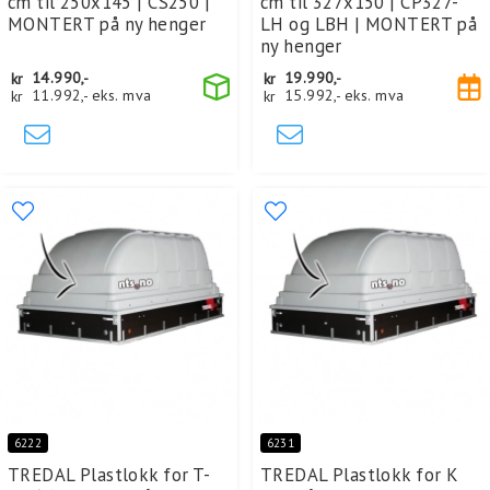
cm til 250x145 | CS250 |
cm til 327x150 | CP327-
MONTERT på ny henger
LH og LBH | MONTERT på
ny henger
kr
14.990,-
kr
19.990,-
kr
11.992,-
eks. mva
kr
15.992,-
eks. mva
6222
6231
TREDAL Plastlokk for T-
TREDAL Plastlokk for K