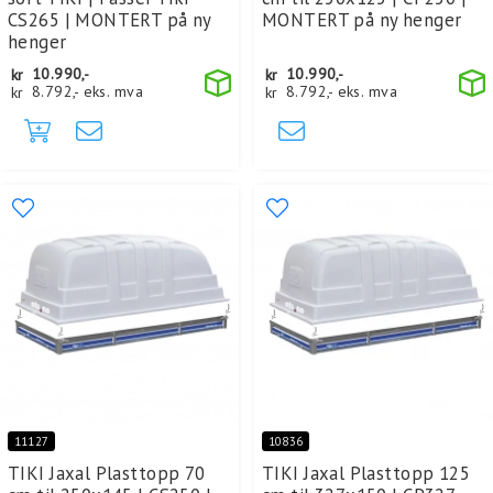
CS265 | MONTERT på ny
MONTERT på ny henger
henger
kr
10.990,-
kr
10.990,-
kr
8.792,-
eks. mva
kr
8.792,-
eks. mva
11127
10836
TIKI Jaxal Plasttopp 70
TIKI Jaxal Plasttopp 125