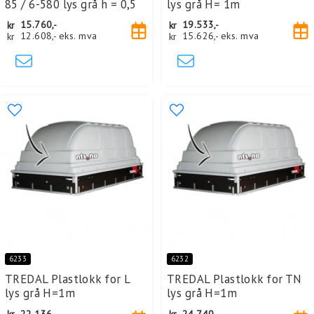
85 / 6-580 lys grå h = 0,5
lys grå H= 1m
kr
15.760,-
kr
19.533,-
kr
12.608,-
eks. mva
kr
15.626,-
eks. mva
6233
6232
TREDAL Plastlokk for L
TREDAL Plastlokk for TN
lys grå H=1m
lys grå H=1m
kr
22.136,-
kr
24.740,-