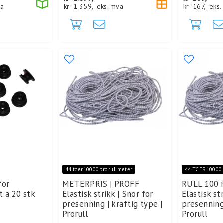
va
kr
1.359,-
eks. mva
kr
167,-
eks.
44.tcer10000prorullmeter
44.TCER1000
for
METERPRIS | PROFF
RULL 100 
t a 20 stk
Elastisk strikk | Snor for
Elastisk st
presenning | kraftig type |
presenning 
Prorull
Prorull