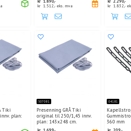
kr
1.890,-
kr
2.290,-
va
kr
1.512,-
eks. mva
kr
1.832,-
ek
507081
04181
 Tiki
Presenning GRÅ Tiki
Kapellstro
 innv. plan:
original til 250/1,45 innv.
Gummistrop
plan: 143x248 cm.
360 mm
kr
1.699,-
kr
209,-