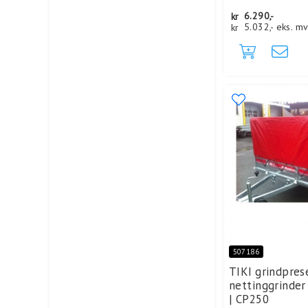
kr
6.290,-
kr
5.032,-
eks. m
507186
TIKI grindpres
nettinggrinder
| CP250