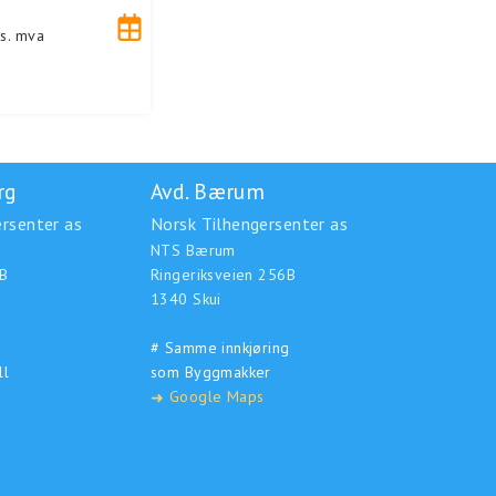
s. mva
rg
Avd. Bærum
rsenter as
Norsk Tilhengersenter as
NTS Bærum
B
Ringeriksveien 256B
1340 Skui
# Samme innkjøring
ll
som Byggmakker
Google Maps
➜