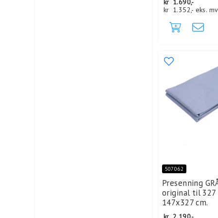
kr
1.690,-
kr
1.352,-
eks. m
507062
Presenning GRÅ
original til 327
147x327 cm.
kr
2.190,-