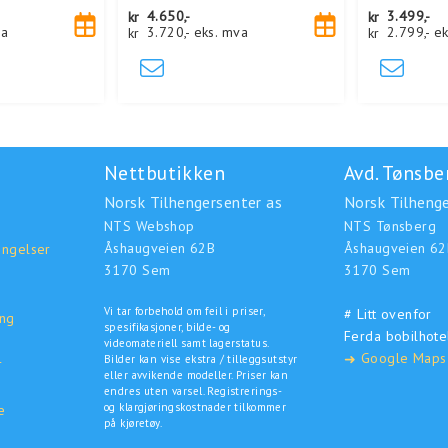
kr
4.650,-
kr
3.499,-
va
kr
3.720,-
eks. mva
kr
2.799,-
ek
Nettbutikken
Avd. Tønsbe
Norsk Tilhengersenter as
Norsk Tilhenge
NTS Webshop
NTS Tønsberg
Åshaugveien 62B
Åshaugveien 62
ingelser
3170 Sem
3170 Sem
Vi tar forbehold om feil i priser,
# Litt ovenfor
ing
spesifikasjoner, bilde- og
Ferda bobilhote
o
videomateriell samt lagerstatus.
Google Maps
➜
Bilder kan vise ekstra / tilleggsutstyr
r
eller avvikende modeller. Priser kan
endres uten varsel. Registrerings-
og klargjøringskostnader tilkommer
e
på kjøretøy.