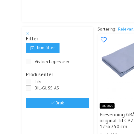
Sortering:
Relevan
Filter
Tøm filter
Vis kun lagervarer
Produsenter
Tiki
BIL-GUSS AS
Bruk
507063
Presenning GRÅ
original til CP
125x250 cm.