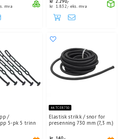
kr
2.290,-
s. mva
kr
1.832,-
eks. mva
44.TCER730
pp /
Elastisk strikk / snor for
p 5-pk 5 trinn
presenning 730 mm (7,3 m.)
kr
140,-