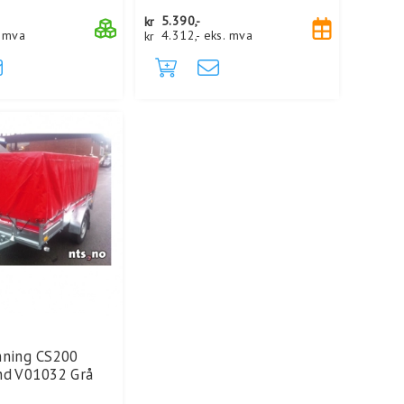
kr
5.390,-
. mva
kr
4.312,-
eks. mva
nning CS200
nd V01032 Grå