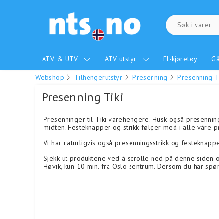
ATV & UTV
ATV utstyr
El-kjøretøy
Gå
Webshop
Tilhengerutstyr
Presenning
Presenning T
Presenning Tiki
Presenninger til Tiki varehengere. Husk også presennin
midten. Festeknapper og strikk følger med i alle våre 
Vi har naturligvis også presenningsstrikk og festeknapp
Sjekk ut produktene ved å scrolle ned på denne siden og
Høvik, kun 10 min. fra Oslo sentrum. Dersom du har spør