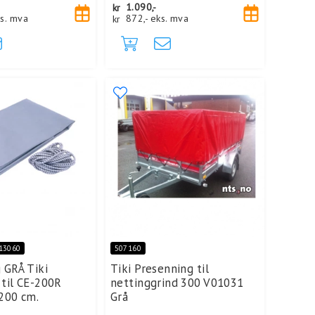
kr
1.090,-
s. mva
kr
872,-
eks. mva
13060
507160
 GRÅ Tiki
Tiki Presenning til
til CE-200R
nettinggrind 300 V01031
200 cm.
Grå