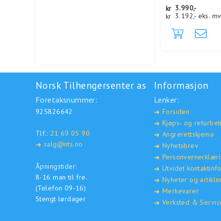
kr
3.990,-
kr
3.192,-
eks. m
Norsk Tilhengersenter as
Informasjon
Foretaksnummer:
Lenker:
925826642
Forsiden
➜
Kjøps- og returbet
➜
Tlf.:
21 69 05 90
Angrerettskjema
➜
salg@nts.no
➜
Nyhetsbrev
➜
Personvernerklær
➜
Åpningstider:
Utvidet kontaktinf
➜
8-16 man til fre.
Nyheter og artikle
➜
(Telefon 09-16)
Merkevarer
➜
Stengt lørdager
Verksted & Servic
➜