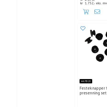
kr
1.752,-
eks. m
44.PB20
Festeknapper 
presenning set