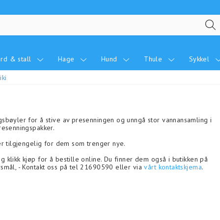
rd & stall
Hage
Hund
Thule
Sykkel
iki
gsbøyler for å stive av presenningen og unngå stor vannansamling i
presenningspakker.
er tilgjengelig for dem som trenger nye.
 klikk kjøp for å bestille online. Du finner dem også i butikken på
smål, - Kontakt oss på tel 21690590 eller via
vårt kontaktskjema
.