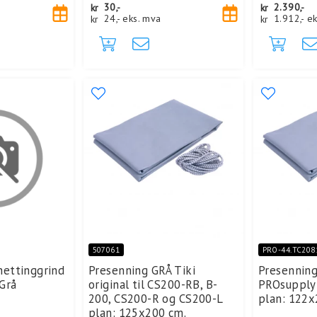
kr
30,-
kr
2.390,-
kr
24,-
eks. mva
kr
1.912,-
ek
507061
PRO-44.TC208
nettinggrind
Presenning GRÅ Tiki
Presenning
Grå
original til CS200-RB, B-
PROsupply 
200, CS200-R og CS200-L
plan: 122x
plan: 125x200 cm.