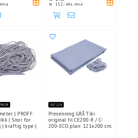
 mva
kr
112,-
eks. mva
0PROR
507128
meter | PROFF
Presenning GRÅ Tiki
rikk | Snor for
original til CE200-R / C-
| kraftig type |
200-ECO plan: 121x200 cm.