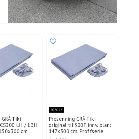
507053
 GRÅ Tiki
Presenning GRÅ Tiki
il CS300 LH / LBH
original til 300P innv. plan:
: 150x300 cm.
147x300 cm. Proffserie