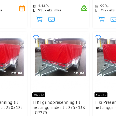
kr
1.149,-
kr
990,-
va
kr
919,-
eks. mva
kr
792,-
eks
507162
507161
enning til
TIKI grindpresenning til
Tiki Prese
 til 250x125
nettinggrinder til 275x138
nettinggri
| CP275