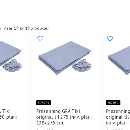
s
Viser
19
av
19
produkter
507073
507050
 Tiki
Presenning GRÅ Tiki
Presenning
250 plan:
original til 275 innv. plan:
original t
138x275 cm.
innv. plan