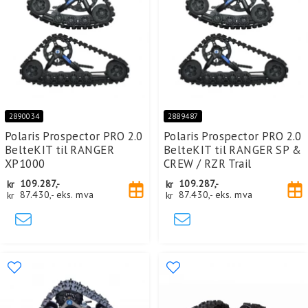
2890034
2889487
Polaris Prospector PRO 2.0
Polaris Prospector PRO 2.0
BelteKIT til RANGER
BelteKIT til RANGER SP &
XP1000
CREW / RZR Trail
kr
109.287,-
kr
109.287,-
kr
87.430,-
eks. mva
kr
87.430,-
eks. mva