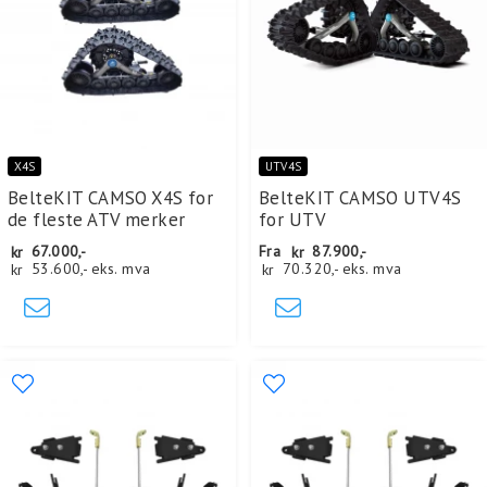
X4S
UTV4S
BelteKIT CAMSO X4S for
BelteKIT CAMSO UTV4S
de fleste ATV merker
for UTV
kr
67.000,-
Fra
kr
87.900,-
kr
53.600,-
eks. mva
kr
70.320,-
eks. mva