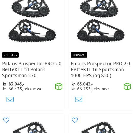
2889493
2889495
Polaris Prospector PRO 2.0
Polaris Prospector PRO 2.0
BelteKIT til Polaris
BelteKIT til Sportsman
Sportsman 570
1000 EPS (og 850)
kr
83.043,-
kr
83.043,-
kr
66.435,-
eks. mva
kr
66.435,-
eks. mva