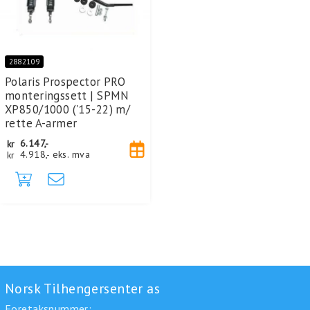
2882109
Polaris Prospector PRO
monteringssett | SPMN
XP850/1000 ('15-22) m/
rette A-armer
kr
6.147,-
kr
4.918,-
eks. mva
Norsk Tilhengersenter as
Foretaksnummer: