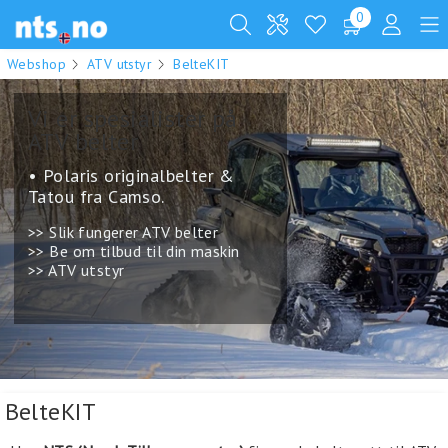
0
Webshop
ATV utstyr
BelteKIT
Vi er spesialister på
ATV belter
• Polaris originalbelter &
Tatou fra Camso.
>> Slik fungerer ATV belter
>> Be om tilbud til din maskin
>> ATV utstyr
.
BelteKIT