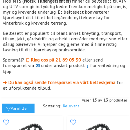
Hos
NTS (Norsk Tilhengersenter)
finner du beltesett til ATV
og UTV som gir betydelig bedre fremkommelighet på snø, is,
myr og krevende underlag. Et beltesett konverterer
kjøretøyet ditt til et beltegående nyttekjøretøy for
vinterbruk og krevende terreng.
Beltesett er populært til blant annet brøyting, transport,
tilsyn, jakt, gårdsdrift og arbeid i områder med mye snø eller
dårlig bæreevne. Vi hjelper deg gjerne med å finne riktig
løsning til ditt kjøretøy og bruksområde.
Spørsmål?
Ring oss på 21 69 05 90
eller send
forespørsel via
✉
under ønsket produkt
↓
for veiledning og
kjøp.
➜ Du kan også sende forespørsel via vårt belteskjema
for
et uforpliktende tilbud.
Viser
13
av
13
produkter
Sortering:
Relevans
Varefilter