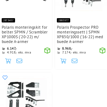
2879457
2883977
Polaris monteringskit for
Polaris Prospector PRO
belter SPMN / Scrambler
monteringssett | SPMN
XP1000S ('20-22) m/
XP850/1000 ('16-22) med
buede A-armer
buede A-armer
kr
6.147,-
kr
8.968,-
kr
4.918,-
eks. mva
kr
7.174,-
eks. mva