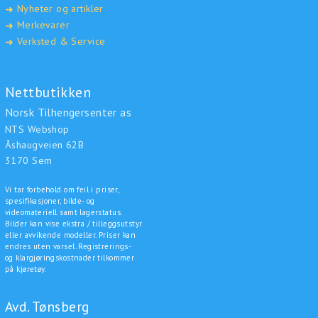
Nyheter og artikler
➜
Merkevarer
➜
Verksted & Service
➜
Nettbutikken
Norsk Tilhengersenter as
NTS Webshop
Åshaugveien 62B
3170 Sem
Vi tar forbehold om feil i priser,
spesifikasjoner, bilde- og
videomateriell samt lagerstatus.
Bilder kan vise ekstra / tilleggsutstyr
eller avvikende modeller. Priser kan
endres uten varsel. Registrerings-
og klargjøringskostnader tilkommer
på kjøretøy.
Avd. Tønsberg