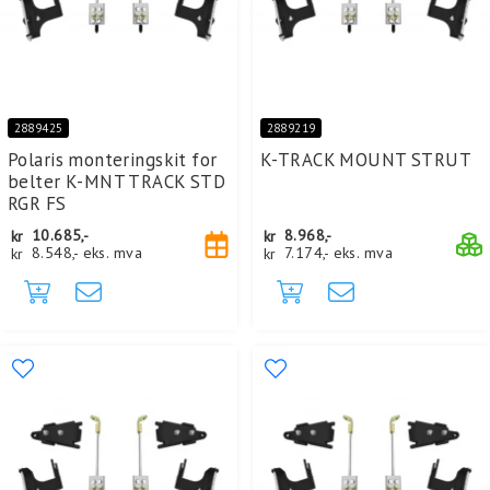
2889425
2889219
Polaris monteringskit for
K-TRACK MOUNT STRUT
belter K-MNT TRACK STD
RGR FS
kr
10.685,-
kr
8.968,-
kr
8.548,-
eks. mva
kr
7.174,-
eks. mva