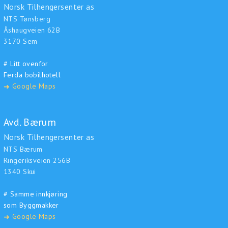
Norsk Tilhengersenter as
NTS Tønsberg
Åshaugveien 62B
3170 Sem
# Litt ovenfor
Ferda bobilhotell
Google Maps
➜
Avd. Bærum
Norsk Tilhengersenter as
NTS Bærum
Ringeriksveien 256B
1340 Skui
# Samme innkjøring
som Byggmakker
Google Maps
➜