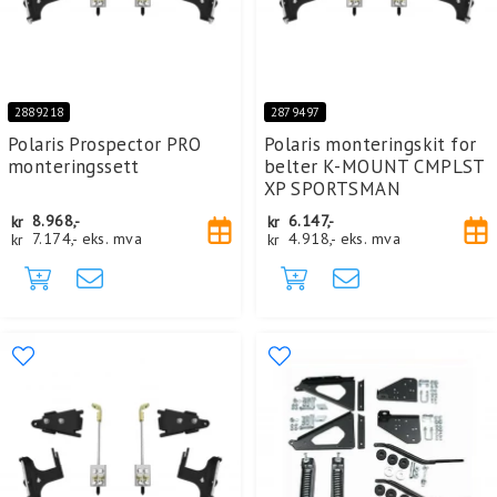
2889218
2879497
Polaris Prospector PRO
Polaris monteringskit for
monteringssett
belter K-MOUNT CMPLST
XP SPORTSMAN
kr
8.968,-
kr
6.147,-
kr
7.174,-
eks. mva
kr
4.918,-
eks. mva