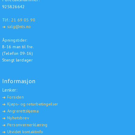
925826642
Tlf.:
21 69 05 90
salg@nts.no
➜
Åpningstider:
8-16 man til fre.
(Telefon 09-16)
Stengt lørdager
Informasjon
Lenker:
Forsiden
➜
Kjøps- og returbetingelser
➜
Angrerettskjema
➜
Nyhetsbrev
➜
Personvernerklæring
➜
Utvidet kontaktinfo
➜