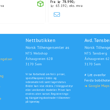
Fra
kr
78.990,-
mva
kr
63.192,-
eks. mva
Nettbutikken
Avd. Tønsbe
Norsk Tilhengersenter as
Norsk Tilhenge
NTS Webshop
NTS Tønsberg
Åshaugveien 62B
Åshaugveien 62
ingelser
3170 Sem
3170 Sem
Vi tar forbehold om feil i priser,
# Litt ovenfor
ing
spesifikasjoner, bilde- og
Ferda bobilhote
o
videomateriell samt lagerstatus.
Google Maps
➜
Bilder kan vise ekstra / tilleggsutstyr
r
eller avvikende modeller. Priser kan
endres uten varsel. Registrerings-
og klargjøringskostnader tilkommer
e
på kjøretøy.