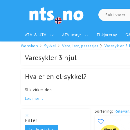
ATV & UTV
ATV utstyr
El-kjøretøy
Gå
Webshop
Sykkel
Vare, last, passasjer
Varesykler 3 
Varesykler 3 hjul
Hva er en el-sykkel?
Slik virker den
Les mer...
Sortering:
Relevan
Filter
Tøm filter