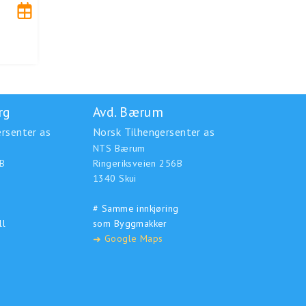
rg
Avd. Bærum
rsenter as
Norsk Tilhengersenter as
NTS Bærum
B
Ringeriksveien 256B
1340 Skui
# Samme innkjøring
ll
som Byggmakker
Google Maps
➜