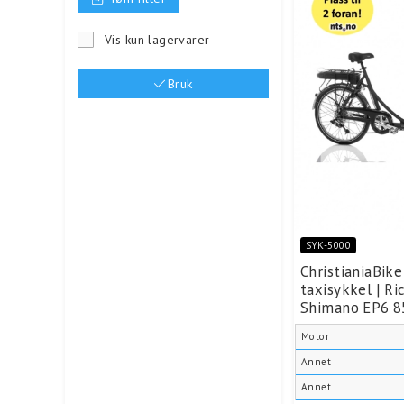
Vis kun lagervarer
Bruk
SYK-5000
ChristianiaBike
taxisykkel | Ri
Shimano EP6 
Motor
Annet
Annet