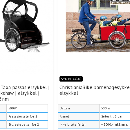
SYK-BHG6X6
 Taxa passasjersykkel |
ChristianiaBike barnehagesykkel
ckshaw | elsykkel |
elsykkel
85nm
500W
Batteri
500 Wh
Passasjersete for 2
Annet
Seter til 6 barn
Std. setebelter for 2
ikke bruke feiler
+ 5000,- inkl. mva.