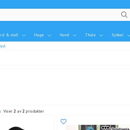
rd & stall
Hage
Hund
Thule
Sykkel
hjul
s
Viser
2
av
2
produkter