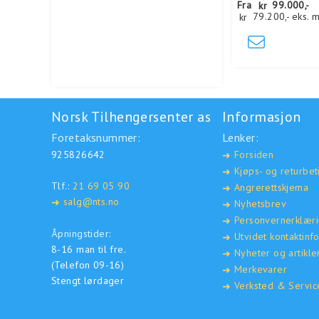
Fra
kr
99.000,-
kr
79.200,-
eks. 
Norsk Tilhengersenter as
Informasjon
Foretaksnummer:
Lenker:
925826642
Forsiden
➜
Kjøps- og returbet
➜
Tlf.:
21 69 05 90
Angrerettskjema
➜
salg@nts.no
➜
Nyhetsbrev
➜
Personvernerklær
➜
Åpningstider:
Utvidet kontaktinf
➜
8-16 man til fre.
Nyheter og artikle
➜
(Telefon 09-16)
Merkevarer
➜
Stengt lørdager
Verksted & Servic
➜