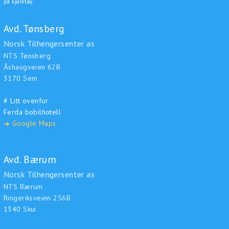
på kjøretøy.
Avd. Tønsberg
Norsk Tilhengersenter as
NTS Tønsberg
Åshaugveien 62B
3170 Sem
# Litt ovenfor
Ferda bobilhotell
Google Maps
➜
Avd. Bærum
Norsk Tilhengersenter as
NTS Bærum
Ringeriksveien 256B
1340 Skui