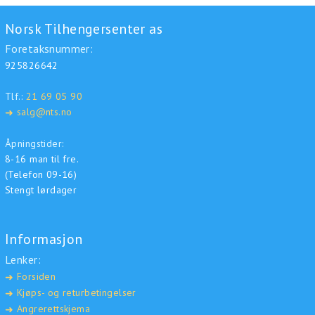
Norsk Tilhengersenter as
Foretaksnummer:
925826642
Tlf.:
21 69 05 90
salg@nts.no
➜
Åpningstider:
8-16 man til fre.
(Telefon 09-16)
Stengt lørdager
Informasjon
Lenker:
Forsiden
➜
Kjøps- og returbetingelser
➜
Angrerettskjema
➜