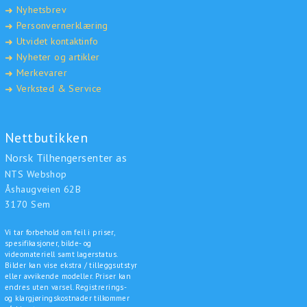
Nyhetsbrev
➜
Personvernerklæring
➜
Utvidet kontaktinfo
➜
Nyheter og artikler
➜
Merkevarer
➜
Verksted & Service
➜
Nettbutikken
Norsk Tilhengersenter as
NTS Webshop
Åshaugveien 62B
3170 Sem
Vi tar forbehold om feil i priser,
spesifikasjoner, bilde- og
videomateriell samt lagerstatus.
Bilder kan vise ekstra / tilleggsutstyr
eller avvikende modeller. Priser kan
endres uten varsel. Registrerings-
og klargjøringskostnader tilkommer