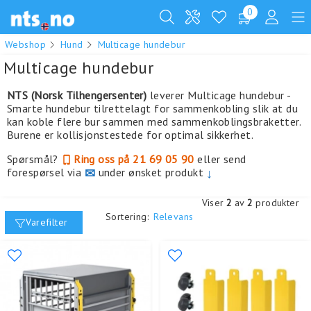
0
Webshop
Hund
Multicage hundebur
Multicage hundebur
NTS (Norsk Tilhengersenter)
leverer Multicage hundebur -
Smarte hundebur tilrettelagt for sammenkobling slik at du
kan koble flere bur sammen med sammenkoblingsbraketter.
Burene er kollisjonstestede for optimal sikkerhet.
Spørsmål?
Ring oss på 21 69 05 90
eller send
forespørsel via
✉
under ønsket produkt
↓
Viser
2
av
2
produkter
Sortering:
Relevans
Varefilter