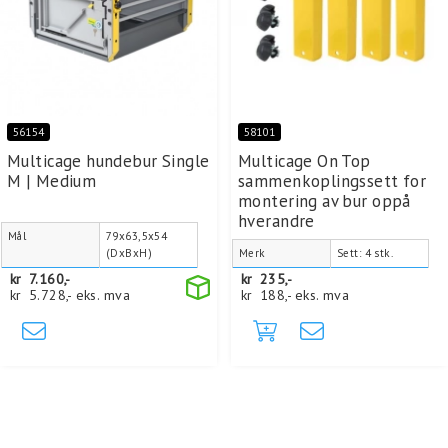
56154
58101
Multicage hundebur Single
Multicage On Top
M | Medium
sammenkoplingssett for
montering av bur oppå
hverandre
Mål
79x63,5x54
(DxBxH)
Merk
Sett: 4 stk.
kr
7.160,-
kr
235,-
kr
5.728,-
eks. mva
kr
188,-
eks. mva