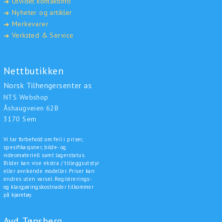
Utvidet kontaktinfo
➜
Nyheter og artikler
➜
Merkevarer
➜
Verksted & Service
➜
Nettbutikken
Norsk Tilhengersenter as
NTS Webshop
Åshaugveien 62B
3170 Sem
Vi tar forbehold om feil i priser,
spesifikasjoner, bilde- og
videomateriell samt lagerstatus.
Bilder kan vise ekstra / tilleggsutstyr
eller avvikende modeller. Priser kan
endres uten varsel. Registrerings-
og klargjøringskostnader tilkommer
på kjøretøy.
Avd. Tønsberg