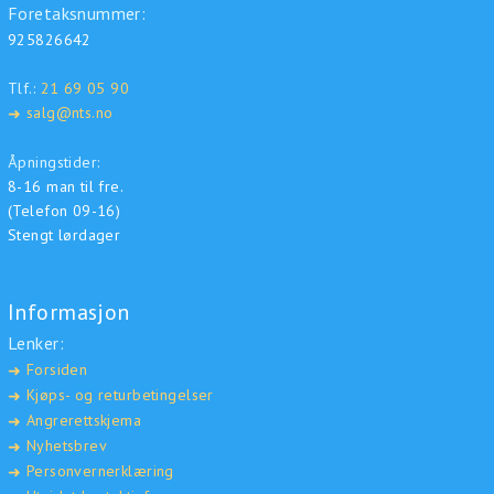
Foretaksnummer:
925826642
Tlf.:
21 69 05 90
salg@nts.no
➜
Åpningstider:
8-16 man til fre.
(Telefon 09-16)
Stengt lørdager
Informasjon
Lenker:
Forsiden
➜
Kjøps- og returbetingelser
➜
Angrerettskjema
➜
Nyhetsbrev
➜
Personvernerklæring
➜