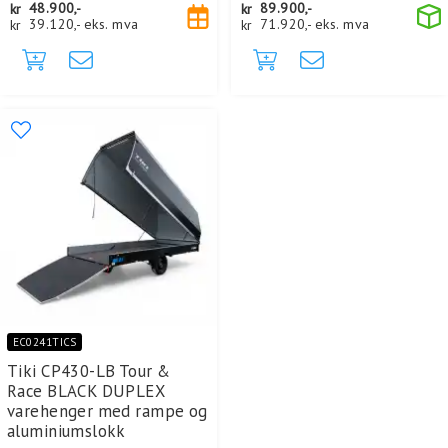
kr
48.900,-
kr
89.900,-
kr
39.120,-
eks. mva
kr
71.920,-
eks. mva
EC0241TICS
Tiki CP430-LB Tour &
Race BLACK DUPLEX
varehenger med rampe og
aluminiumslokk