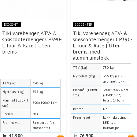
EC0234TI
EC0234TIB
Tiki varehenger, ATV- &
Tiki varehenger, ATV- &
snøscooterhenger CP390-
snøscooterhenger CP390-
L Tour & Race | Uten
L Tour & Race | Uten
brems
brems, med
aluminiumslokk
TTV (kg)
750 kg
Nyttelast (kg)
355 kg (ca 255
grunnet lokk)
TTV (kg)
750 kg
Planmål (LxBxH
390x190x24 cm
Nyttelast (kg)
355 kg
cm)
(+lokk 122,
Planmål (LxBxH
totalt 146cm(
390x190x24 cm
cm)
Brems
Nei
Brems
Nei
Fremhevet
Lokk, skrutipp,
Fremhevet
Bakrampe for
LED lys,
snøscooter
bakrampe
kr
41.900,-
kr
76.900,-