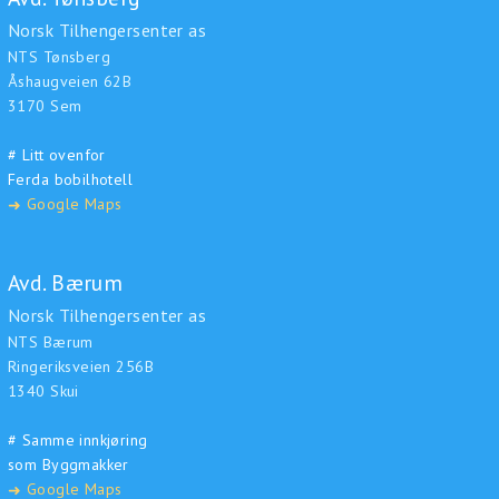
Norsk Tilhengersenter as
NTS Tønsberg
Åshaugveien 62B
3170 Sem
# Litt ovenfor
Ferda bobilhotell
Google Maps
➜
Avd. Bærum
Norsk Tilhengersenter as
NTS Bærum
Ringeriksveien 256B
1340 Skui
# Samme innkjøring
som Byggmakker
Google Maps
➜