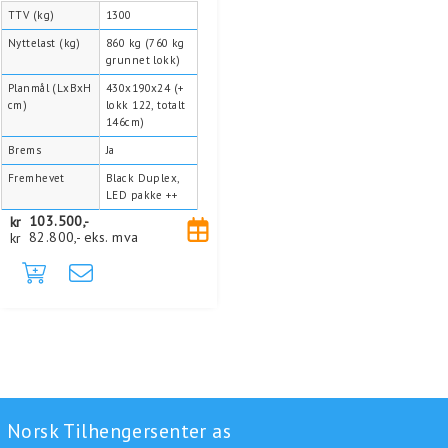
TTV (kg)
1300
Nyttelast (kg)
860 kg (760 kg
grunnet lokk)
Planmål (LxBxH
430x190x24 (+
cm)
lokk 122, totalt
146cm)
Brems
Ja
Fremhevet
Black Duplex,
LED pakke ++
kr
103.500,-
kr
82.800,-
eks. mva
Norsk Tilhengersenter as