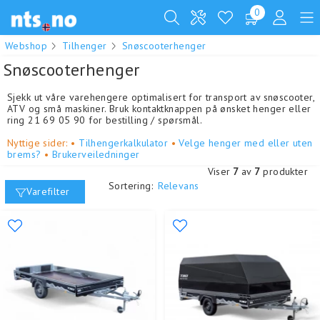
0
Webshop
Tilhenger
Snøscooterhenger
Snøscooterhenger
Sjekk ut våre varehengere optimalisert for transport av snøscooter,
ATV og små maskiner. Bruk kontaktknappen på ønsket henger eller
ring 21 69 05 90 for bestilling / spørsmål.
Nyttige sider: •
Tilhengerkalkulator
•
Velge henger med eller uten
brems?
•
Brukerveiledninger
Viser
7
av
7
produkter
Sortering:
Relevans
Varefilter