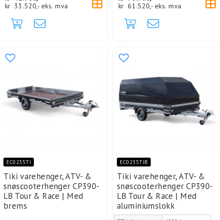
kr
33.520,-
eks. mva
kr
61.520,-
eks. mva
EC0235TI
EC0235TIB
Tiki varehenger, ATV- &
Tiki varehenger, ATV- &
snøscooterhenger CP390-
snøscooterhenger CP390-
LB Tour & Race | Med
LB Tour & Race | Med
brems
aluminiumslokk