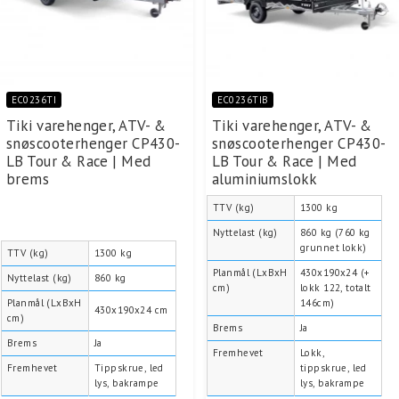
EC0236TI
EC0236TIB
Tiki varehenger, ATV- &
Tiki varehenger, ATV- &
snøscooterhenger CP430-
snøscooterhenger CP430-
LB Tour & Race | Med
LB Tour & Race | Med
brems
aluminiumslokk
TTV (kg)
1300 kg
Nyttelast (kg)
860 kg (760 kg
grunnet lokk)
TTV (kg)
1300 kg
Planmål (LxBxH
430x190x24 (+
Nyttelast (kg)
860 kg
cm)
lokk 122, totalt
Planmål (LxBxH
146cm)
430x190x24 cm
cm)
Brems
Ja
Brems
Ja
Fremhevet
Lokk,
Fremhevet
Tippskrue, led
tippskrue, led
lys, bakrampe
lys, bakrampe