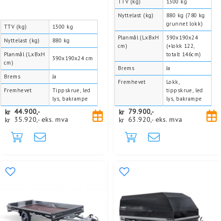
TTV (kg)
1300 kg
Nyttelast (kg)
880 kg (780 kg
grunnet lokk)
TTV (kg)
1300 kg
Planmål (LxBxH
390x190x24
Nyttelast (kg)
880 kg
cm)
(+lokk 122,
Planmål (LxBxH
totalt 146cm)
390x190x24 cm
cm)
Brems
Ja
Brems
Ja
Fremhevet
Lokk,
Fremhevet
Tippskrue, led
tippskrue, led
lys, bakrampe
lys, bakrampe
kr
44.900,-
kr
79.900,-
kr
35.920,-
eks. mva
kr
63.920,-
eks. mva