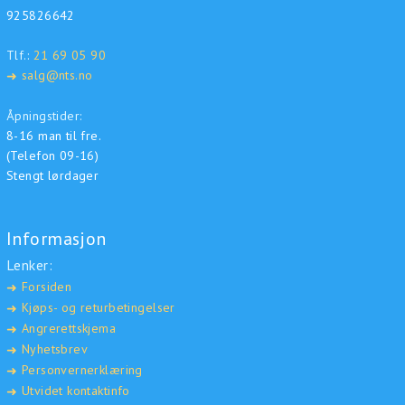
925826642
Tlf.:
21 69 05 90
salg@nts.no
➜
Åpningstider:
8-16 man til fre.
(Telefon 09-16)
Stengt lørdager
Informasjon
Lenker:
Forsiden
➜
Kjøps- og returbetingelser
➜
Angrerettskjema
➜
Nyhetsbrev
➜
Personvernerklæring
➜
Utvidet kontaktinfo
➜