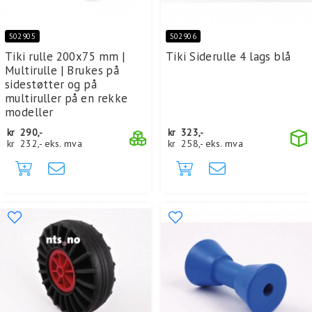
502905
502906
Tiki rulle 200x75 mm |
Tiki Siderulle 4 lags blå
Multirulle | Brukes på
sidestøtter og på
multiruller på en rekke
modeller
kr
290,-
kr
323,-
kr
232,-
eks. mva
kr
258,-
eks. mva