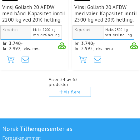
Vinsj Goliath 20 AFDW
Vinsj Goliath 20 AFDW
med bånd. Kapasitet inntil
med vaier. Kapasitet inntil
2200 kg ved 20% helling.
2500 kg ved 20% helling.
Kapasitet
Maks 2200 kg
Kapasitet
Maks 2500 kg
ved 20% helling
ved 20% helling
kr
3.740,-
kr
3.740,-
kr
2.992,-
eks. mva
kr
2.992,-
eks. mva
Viser
24
av 62
produkter
Vis flere
Norsk Tilhengersenter as
Foretaksnummer: