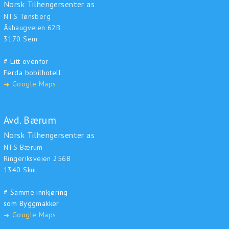
Norsk Tilhengersenter as
NTS Tønsberg
Åshaugveien 62B
3170 Sem
# Litt ovenfor
Ferda bobilhotell
Google Maps
➜
Avd. Bærum
Norsk Tilhengersenter as
NTS Bærum
Ringeriksveien 256B
1340 Skui
# Samme innkjøring
som Byggmakker
Google Maps
➜