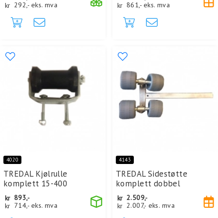
kr
292,-
eks. mva
kr
861,-
eks. mva
4020
4143
TREDAL Kjølrulle
TREDAL Sidestøtte
komplett 15-400
komplett dobbel
kr
893,-
kr
2.509,-
kr
714,-
eks. mva
kr
2.007,-
eks. mva