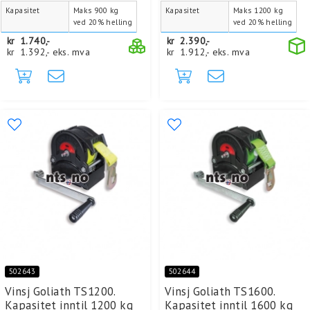
Kapasitet
Maks 900 kg
Kapasitet
Maks 1200 kg
ved 20% helling
ved 20% helling
kr
1.740,-
kr
2.390,-
kr
1.392,-
eks. mva
kr
1.912,-
eks. mva
502643
502644
Vinsj Goliath TS1200.
Vinsj Goliath TS1600.
Kapasitet inntil 1200 kg
Kapasitet inntil 1600 kg