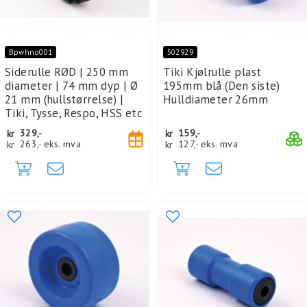
Bpwhno001
502929
Siderulle RØD | 250 mm
Tiki Kjølrulle plast
diameter | 74 mm dyp | Ø
195mm blå (Den siste)
21 mm (hullstørrelse) |
Hulldiameter 26mm
Tiki, Tysse, Respo, HSS etc
kr
329,-
kr
159,-
kr
263,-
eks. mva
kr
127,-
eks. mva