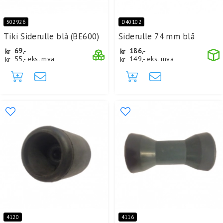
502926
D40102
Tiki Siderulle blå (BE600)
Siderulle 74 mm blå
kr
69,-
kr
186,-
kr
55,-
eks. mva
kr
149,-
eks. mva
4120
4116