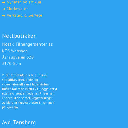
Nyheter og artikler
➜
Merkevarer
➜
Verksted & Service
➜
Nettbutikken
Norsk Tilhengersenter as
NTS Webshop
Åshaugveien 62B
3170 Sem
Vi tar forbehold om feil i priser,
spesifikasjoner, bilde- og
videomateriell samt lagerstatus.
Bilder kan vise ekstra / tilleggsutstyr
eller avvikende modeller. Priser kan
endres uten varsel. Registrerings-
og klargjøringskostnader tilkommer
på kjøretøy.
Avd. Tønsberg