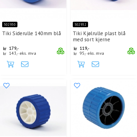
502930
502932
Tiki Siderulle 140mm blå
Tiki Kjølrulle plast blå
med sort kjerne
kr
179,-
kr
119,-
kr
143,-
eks. mva
kr
95,-
eks. mva