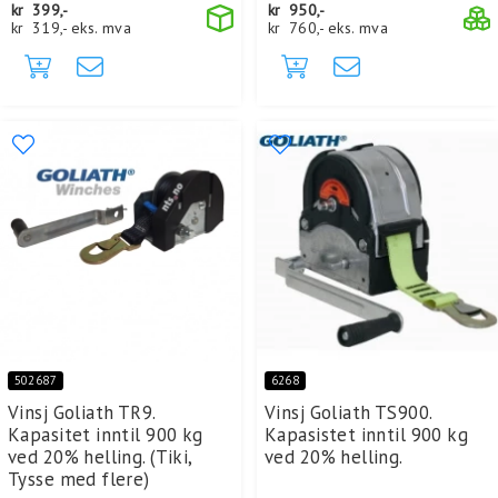
kr
399,-
kr
950,-
kr
319,-
eks. mva
kr
760,-
eks. mva
502687
6268
Vinsj Goliath TR9.
Vinsj Goliath TS900.
Kapasitet inntil 900 kg
Kapasistet inntil 900 kg
ved 20% helling. (Tiki,
ved 20% helling.
Tysse med flere)