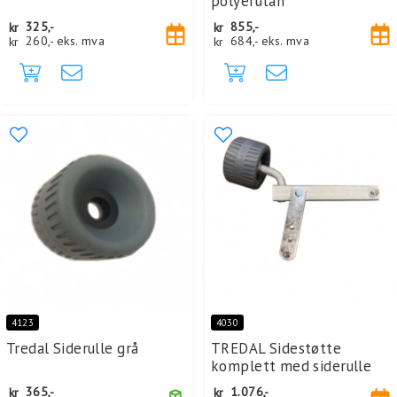
polyerutan
kr
325,-
kr
855,-
kr
260,-
eks. mva
kr
684,-
eks. mva
4123
4030
Tredal Siderulle grå
TREDAL Sidestøtte
komplett med siderulle
kr
365,-
kr
1.076,-