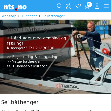
0
Webshop
Tilhenger
Seilbåthenger
Tredal båthengere
• Håndlaget med demping og
fjæring!
Kjøpshjelp? Tel. 21690590
>> Registrering & klargjøring
>> Velge båthenger
>> Tilhengerkalkulator
.
Seilbåthenger