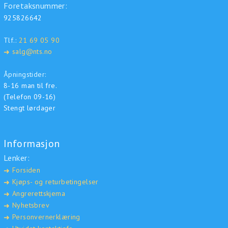
Foretaksnummer:
925826642
Tlf.:
21 69 05 90
salg@nts.no
➜
Åpningstider:
8-16 man til fre.
(Telefon 09-16)
Stengt lørdager
Informasjon
Lenker:
Forsiden
➜
Kjøps- og returbetingelser
➜
Angrerettskjema
➜
Nyhetsbrev
➜
Personvernerklæring
➜