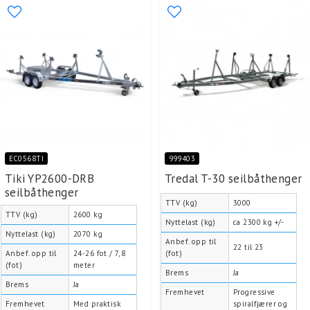
EC0568TI
999403
Tiki YP2600-DRB
Tredal T-30 seilbåthenger
seilbåthenger
TTV (kg)
3000
TTV (kg)
2600 kg
Nyttelast (kg)
ca 2300 kg +/-
Nyttelast (kg)
2070 kg
Anbef. opp til
22 til 23
Anbef. opp til
24-26 fot / 7,8
(fot)
(fot)
meter
Brems
Ja
Brems
Ja
Fremhevet
Progressive
Fremhevet
Med praktisk
spiralfjærer og