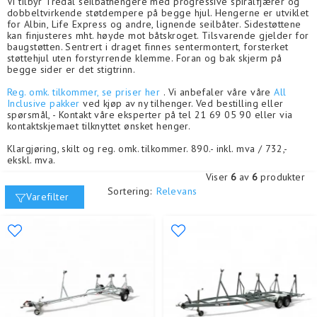
Vi tilbyr Tredal seilbåthengere med progressive spiralfjærer og
dobbeltvirkende støtdempere på begge hjul. Hengerne er utviklet
for Albin, Life Express og andre, lignende seilbåter. Sidestøttene
kan finjusteres mht. høyde mot båtskroget. Tilsvarende gjelder for
baugstøtten. Sentrert i draget finnes sentermontert, forsterket
støttehjul uten forstyrrende klemme. Foran og bak skjerm på
begge sider er det stigtrinn.
Reg. omk. tilkommer, se priser her
. Vi anbefaler våre våre
All
Inclusive pakker
ved kjøp av ny tilhenger. Ved bestilling eller
spørsmål, - Kontakt våre eksperter på tel 21 69 05 90 eller via
kontaktskjemaet tilknyttet ønsket henger.
Klargjøring, skilt og reg. omk. tilkommer. 890.- inkl. mva / 732,-
ekskl. mva.
Viser
6
av
6
produkter
Sortering:
Relevans
Varefilter