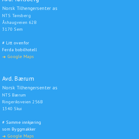
Norsk Tilhengersenter as
NTS Tønsberg
Åshaugveien 62B
3170 Sem
# Litt ovenfor
Ferda bobilhotell
Google Maps
➜
Avd. Bærum
Norsk Tilhengersenter as
NTS Bærum
Ringeriksveien 256B
1340 Skui
# Samme innkjøring
som Byggmakker
Google Maps
➜