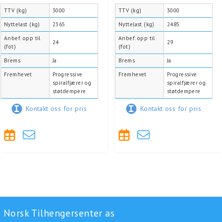
TTV (kg)
3000
TTV (kg)
3000
Nyttelast (kg)
2365
Nyttelast (kg)
2485
Anbef. opp til
Anbef. opp til
24
29
(fot)
(fot)
Brems
Ja
Brems
Ja
Fremhevet
Progressive
Fremhevet
Progressive
spiralfjærer og
spiralfjærer og
støtdempere
støtdempere
Kontakt oss for pris
Kontakt oss for pris
Norsk Tilhengersenter as