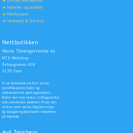
Utvidet kontaktinfo
➜
Nyheter og artikler
➜
Merkevarer
➜
Verksted & Service
➜
Nettbutikken
Norsk Tilhengersenter as
NTS Webshop
Åshaugveien 62B
3170 Sem
Vi tar forbehold om feil i priser,
spesifikasjoner, bilde- og
videomateriell samt lagerstatus.
Bilder kan vise ekstra / tilleggsutstyr
eller avvikende modeller. Priser kan
endres uten varsel. Registrerings-
og klargjøringskostnader tilkommer
på kjøretøy.
Avd. Tønsberg