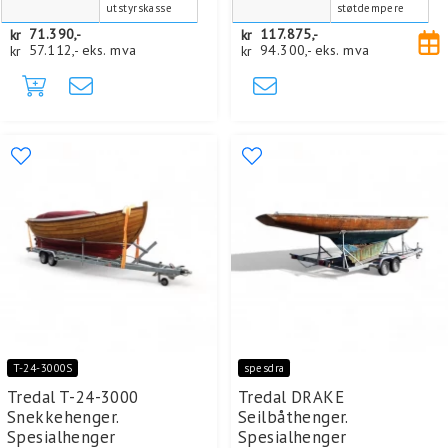
utstyrskasse
støtdempere
kr
71.390,-
kr
117.875,-
kr
57.112,-
eks. mva
kr
94.300,-
eks. mva
T-24-3000S
spesdra
Tredal T-24-3000
Tredal DRAKE
Snekkehenger.
Seilbåthenger.
Spesialhenger
Spesialhenger