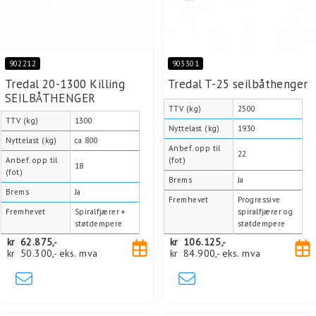
902212
903301
Tredal 20-1300 Killing
Tredal T-25 seilbåthenger
SEILBÅTHENGER
TTV (kg)
2500
TTV (kg)
1300
Nyttelast (kg)
1930
Nyttelast (kg)
ca 800
Anbef. opp til
22
Anbef. opp til
(fot)
18
(fot)
Brems
Ja
Brems
Ja
Fremhevet
Progressive
Fremhevet
Spiralfjærer +
spiralfjærer og
støtdempere
støtdempere
kr
62.875,-
kr
106.125,-
kr
50.300,-
eks. mva
kr
84.900,-
eks. mva