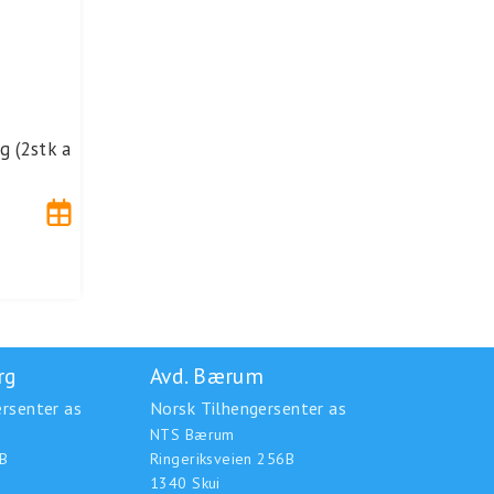
g (2stk a
rg
Avd. Bærum
rsenter as
Norsk Tilhengersenter as
NTS Bærum
B
Ringeriksveien 256B
1340 Skui