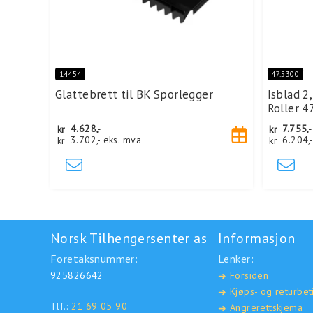
14454
47.5300
Glattebrett til BK Sporlegger
Isblad 2,
Roller 4
kr
4.628,-
kr
7.755,-
kr
3.702,-
eks. mva
kr
6.204,
Norsk Tilhengersenter as
Informasjon
Foretaksnummer:
Lenker:
925826642
Forsiden
➜
Kjøps- og returbet
➜
Tlf.:
21 69 05 90
Angrerettskjema
➜