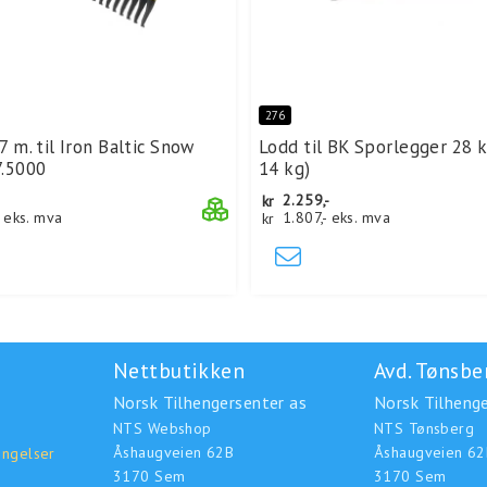
276
7 m. til Iron Baltic Snow
Lodd til BK Sporlegger 28 k
7.5000
14 kg)
kr
2.259,-
-
eks. mva
kr
1.807,-
eks. mva
Nettbutikken
Avd. Tønsbe
Norsk Tilhengersenter as
Norsk Tilhenge
NTS Webshop
NTS Tønsberg
Åshaugveien 62B
Åshaugveien 62
ingelser
3170 Sem
3170 Sem