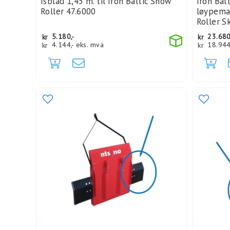
Isblad 1,45 m. til Iron Baltic Snow
Iron Bal
Roller 47.6000
løypema
Roller S
kr
5.180,-
kr
23.680
kr
4.144,-
eks. mva
kr
18.944