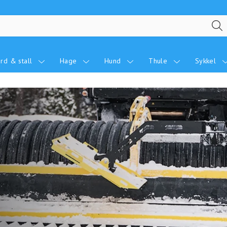
rd & stall
Hage
Hund
Thule
Sykkel