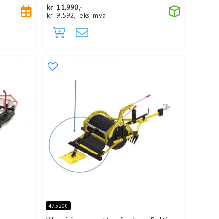
kr
11.990,-
kr
9.592,-
eks. mva
47.5200