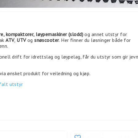
re, kompaktorer, løypemaskiner (slodd)
og annet utstyr for
bak
ATV
,
UTV
og
snøscooter
. Her finner du løsninger både for
enn.
nell drift for idrettslag og løypelag, får du utstyr som gir jev
via ønsket produkt for veiledning og kjøp.
falt utstyr