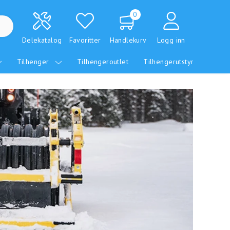
0
Delekatalog
Favoritter
Handlekurv
Logg inn
Tilhenger
Tilhengeroutlet
Tilhengerutstyr