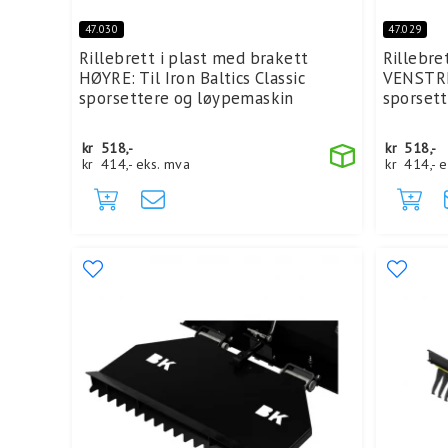
47.030
47.029
Rillebrett i plast med brakett
Rillebre
HØYRE: Til Iron Baltics Classic
VENSTRE:
sporsettere og løypemaskin
sporset
kr
518,-
kr
518,-
kr
414,-
eks. mva
kr
414,-
e