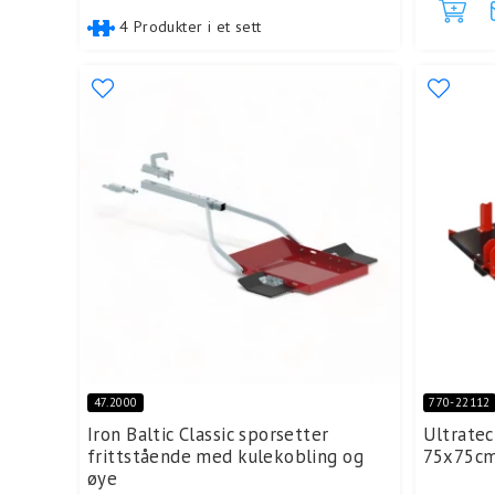
4 Produkter i et sett
47.2000
770-22112
Iron Baltic Classic sporsetter
Ultratec
frittstående med kulekobling og
75x75cm
øye