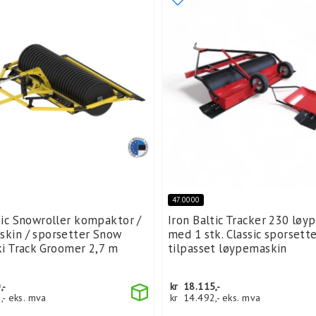
47.0000
tic Snowroller kompaktor /
Iron Baltic Tracker 230 lø
skin / sporsetter Snow
med 1 stk. Classic sporsett
ki Track Groomer 2,7 m
tilpasset løypemaskin
,-
kr
18.115,-
,-
eks. mva
kr
14.492,-
eks. mva