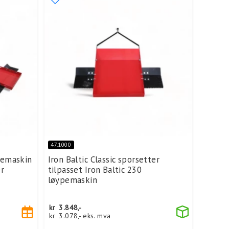
47.1000
ypemaskin
Iron Baltic Classic sporsetter
er
tilpasset Iron Baltic 230
løypemaskin
kr
3.848,-
kr
3.078,-
eks. mva