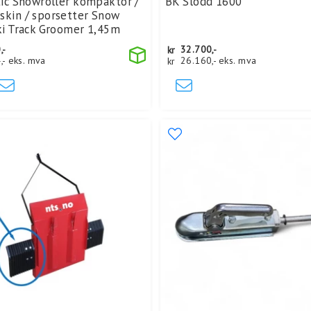
tic Snowroller kompaktor /
BK Slodd 1600
skin / sporsetter Snow
ki Track Groomer 1,45m
,-
kr
32.700,-
,-
eks. mva
kr
26.160,-
eks. mva