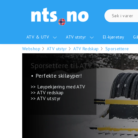
ATV & UTV
ATV utstyr
El-kjøretøy
Gå
Webshop
ATV utstyr
ATV Redskap
Sporsettere
Sporsettere til ATV
• Perfekte skiløyper!
>> Løypekjøring med ATV
>> ATV redskap
>> ATV utstyr
.