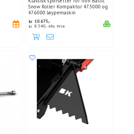
Klassisk sporsetter for Iron Baltic
Snow Roller Kompaktor 47.5000 og
47.6000 løypemaskin
kr
10.675,-
kr
8.540,-
eks. mva