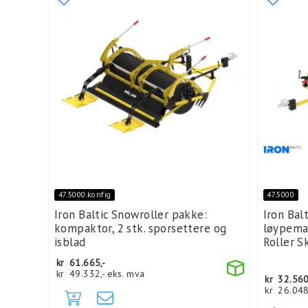
47.5000.konfig
47.5000
Iron Baltic Snowroller pakke:
Iron Bal
kompaktor, 2 stk. sporsettere og
løypema
isblad
Roller S
kr
61.665,-
kr
49.332,-
eks. mva
kr
32.560
kr
26.048