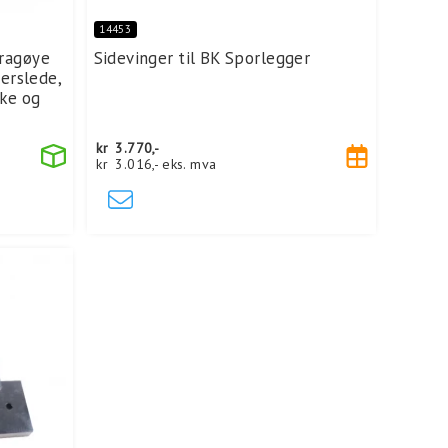
14453
ragøye
Sidevinger til BK Sporlegger
terslede,
lke og
kr
3.770,-
kr
3.016,-
eks. mva