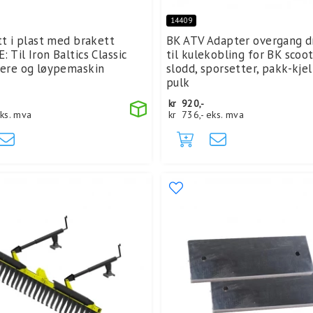
14409
tt i plast med brakett
BK ATV Adapter overgang d
 Til Iron Baltics Classic
til kulekobling for BK scoo
tere og løypemaskin
slodd, sporsetter, pakk-kje
pulk
kr
920,-
ks. mva
kr
736,-
eks. mva