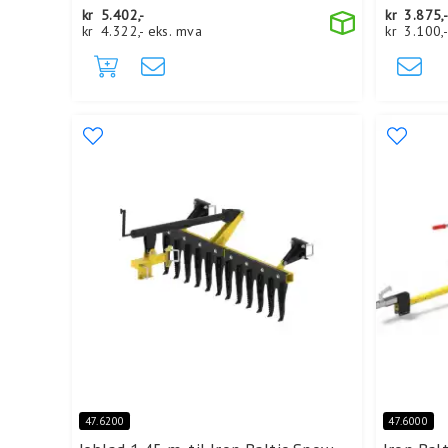
kr
5.402,-
kr
3.875,
kr
4.322,-
eks. mva
kr
3.100,
47.6200
47.6000