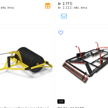
-
kr
2.777,-
-
eks. mva
kr
2.222,-
eks. mva
270