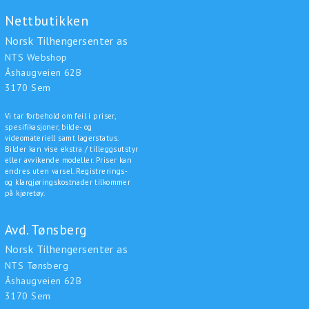
Nettbutikken
Norsk Tilhengersenter as
NTS Webshop
Åshaugveien 62B
3170 Sem
Vi tar forbehold om feil i priser,
spesifikasjoner, bilde- og
videomateriell samt lagerstatus.
Bilder kan vise ekstra / tilleggsutstyr
eller avvikende modeller. Priser kan
endres uten varsel. Registrerings-
og klargjøringskostnader tilkommer
på kjøretøy.
Avd. Tønsberg
Norsk Tilhengersenter as
NTS Tønsberg
Åshaugveien 62B
3170 Sem