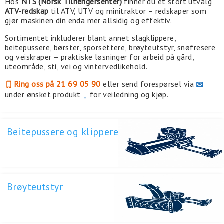
Hos
NTS (Norsk Tilhengersenter)
finner du et stort utvalg
ATV-redskap
til ATV, UTV og minitraktor – redskaper som
gjør maskinen din enda mer allsidig og effektiv.
Sortimentet inkluderer blant annet slagklippere,
beitepussere, børster, sporsettere, brøyteutstyr, snøfresere
og veiskraper – praktiske løsninger for arbeid på gård,
uteområde, sti, vei og vintervedlikehold.
Ring oss på 21 69 05 90
eller send forespørsel via
✉
under ønsket produkt
↓
for veiledning og kjøp.
Beitepussere og klippere
Brøyteutstyr