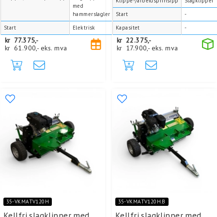
Klippe-/arbeidsprinsipp
Slagklipper
med
hammerslagler
Start
-
Start
Elektrisk
Kapasitet
-
kr
77.375,-
kr
22.375,-
kr
61.900,-
eks. mva
kr
17.900,-
eks. mva
35-VKMATV120H
35-VKMATV120H.B
Kellfri slagklipper med
Kellfri slagklipper med