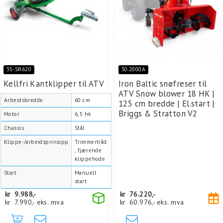
35-SR620
30.2000A
Kellfri Kantklipper til ATV
Iron Baltic snøfreser til
ATV Snow blower 18 HK |
Arbeidsbredde
60 cm
125 cm bredde | El.start |
Briggs & Stratton V2
Motor
6,5 hk
Chassis
Stål
Klippe-/arbeidsprinsipp
Trimmertråd
, fjærende
klippehode
Start
Manuell
start
kr
9.988,-
kr
76.220,-
kr
7.990,-
eks. mva
kr
60.976,-
eks. mva