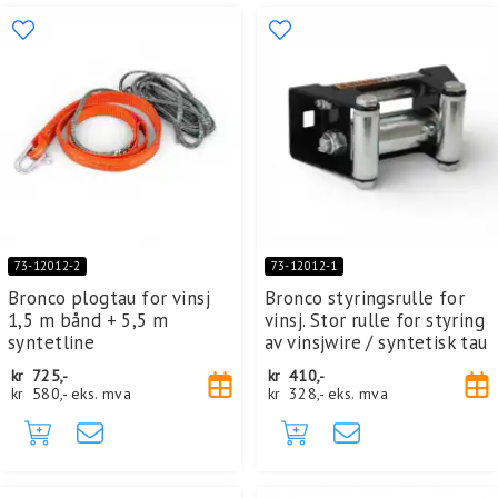
73-12012-2
73-12012-1
Bronco plogtau for vinsj
Bronco styringsrulle for
1,5 m bånd + 5,5 m
vinsj. Stor rulle for styring
syntetline
av vinsjwire / syntetisk tau
kr
725,-
kr
410,-
kr
580,-
eks. mva
kr
328,-
eks. mva