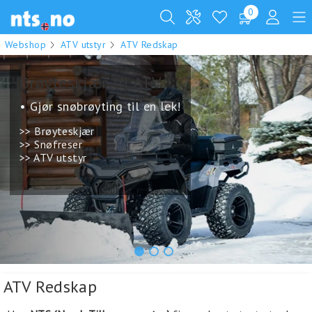
0
Webshop
ATV utstyr
ATV Redskap
Kjøp ny Polaris. Få med
utstyr!
Vi er spesialister på Polaris
ATV & UTV.
>> Se gjeldende kampanjer
>> Polaris ATV modeller
>> Polaris UTV modeller
>> Polarisdeler
.
1
2
3
ATV Redskap