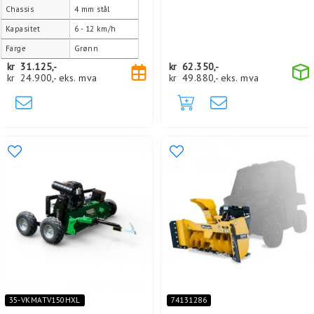
Chassis
4 mm stål
Kapasitet
6 - 12 km/h
Farge
Grønn
kr
31.125,-
kr
62.350,-
kr
24.900,-
eks. mva
kr
49.880,-
eks. mva
35-VKMATV150HXL
74131286