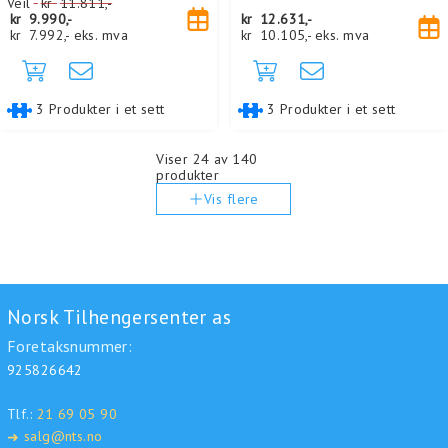
Veil
kr
11.811,-
kr
9.990,-
kr
12.631,-
kr
7.992,-
eks. mva
kr
10.105,-
eks. mva
3 Produkter i et sett
3 Produkter i et sett
Viser
24
av 140
produkter
Vis flere
Norsk Tilhengersenter as
Foretaksnummer:
925826642
Tlf.:
21 69 05 90
salg@nts.no
➜