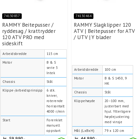
74130837
74130464
RAMMY Beitepusser /
RAMMY Slagklipper 120
ryddesag / krattrydder
ATV | Beitepusser for ATV
120 ATV PRO med
/ UTV | Y blader
sideskift
Arbeidsbredde
115 cm
Motor
B & S
serie 3
Arbeidsbredde
100 cm
Intek
Motor
B & S 1450, 9
Chassis
Stål
HK
Klippe-/arbeidsprinsipp
6 stk.
Chassis
Stål
kniver,
roterende
Klippehøyde
20–100 mm,
horisontalt
justerbart med
4000 r/min
hjul. Ytterligere
høydejustering
Start
Forenklet
med vinsje
manuell
oppstart
Mål (LxBxH)
79 x 120 cm
kr
59.990,-
kr
44.990,-