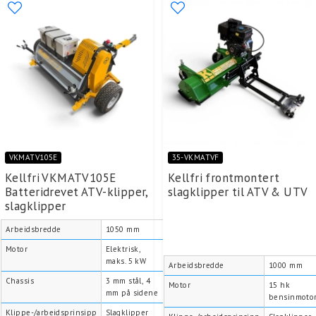
VKMATV105E
35-VKMATVF
Kellfri VKMATV105E
Kellfri frontmontert
Batteridrevet ATV-klipper,
slagklipper til ATV & UTV
slagklipper
Arbeidsbredde
1050 mm
Motor
Elektrisk,
maks. 5 kW
Arbeidsbredde
1000 mm
Chassis
3 mm stål, 4
Motor
15 hk
mm på sidene
bensinmoto
Klippe-/arbeidsprinsipp
Slagklipper