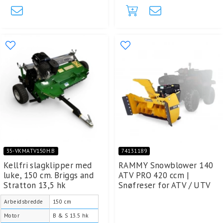
35-VKMATV150H.B
74131189
Kellfri slagklipper med
RAMMY Snowblower 140
luke, 150 cm. Briggs and
ATV PRO 420 ccm |
Stratton 13,5 hk
Snøfreser for ATV / UTV
Arbeidsbredde
150 cm
Motor
B & S 13.5 hk