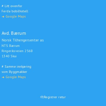
# Litt ovenfor
Ferda bobilhotell
Google Maps
➜
Avd. Bærum
Norsk Tilhengersenter as
NTS Bærum
Ringeriksveien 256B
1340 Skui
# Samme innkjøring
som Byggmakker
Google Maps
➜
Registrer retur