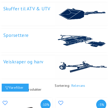
Skuffer til ATV & UTV
Sporsettere
Veiskraper og harv
Sortering:
Relevans
Varefilter
Viser
24
av
140
produkter
-10%
-5%