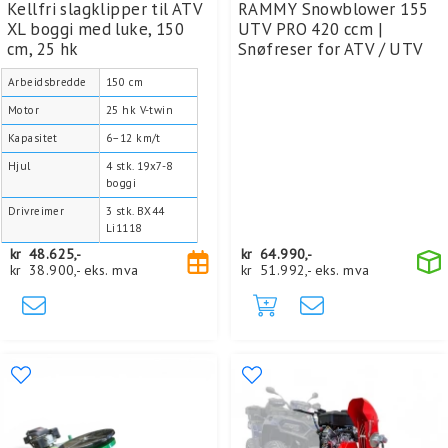
Kellfri slagklipper til ATV
RAMMY Snowblower 155
XL boggi med luke, 150
UTV PRO 420 ccm |
cm, 25 hk
Snøfreser for ATV / UTV
Arbeidsbredde
150 cm
Motor
25 hk V-twin
Kapasitet
6–12 km/t
Hjul
4 stk. 19x7-8
boggi
Drivreimer
3 stk. BX44
Li1118
kr
48.625,-
kr
64.990,-
kr
38.900,-
eks. mva
kr
51.992,-
eks. mva