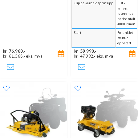
Klippe-/arbeidsprinsipp
6 stk.
kniver,
roterende
horisontalt
4000 r/min
Start
Forenklet
manuell
oppstart
kr
76.960,-
kr
59.990,-
kr
61.568,-
eks. mva
kr
47.992,-
eks. mva