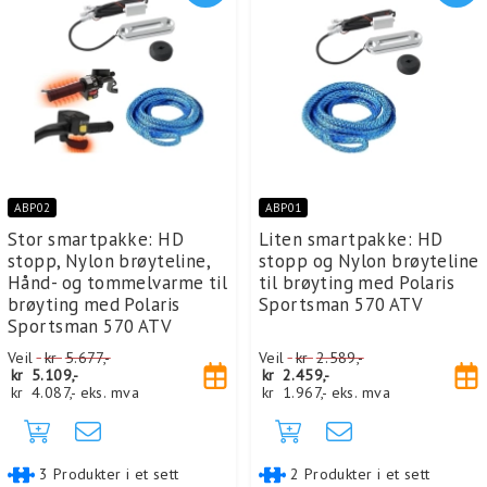
ABP02
ABP01
Stor smartpakke: HD
Liten smartpakke: HD
stopp, Nylon brøyteline,
stopp og Nylon brøyteline
Hånd- og tommelvarme til
til brøyting med Polaris
brøyting med Polaris
Sportsman 570 ATV
Sportsman 570 ATV
Veil
kr
5.677,-
Veil
kr
2.589,-
kr
5.109,-
kr
2.459,-
kr
4.087,-
eks. mva
kr
1.967,-
eks. mva
3 Produkter i et sett
2 Produkter i et sett