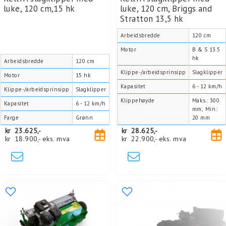
luke, 120 cm,15 hk
luke, 120 cm, Briggs and
Stratton 13,5 hk
Arbeidsbredde
120 cm
Motor
B & S 13.5
hk
Arbeidsbredde
120 cm
Klippe-/arbeidsprinsipp
Slagklipper
Motor
15 hk
Kapasitet
6 - 12 km/h
Klippe-/arbeidsprinsipp
Slagklipper
Klippehøyde
Maks.: 300
Kapasitet
6 - 12 km/h
mm; Min.:
Farge
Grønn
20 mm
kr
23.625,-
kr
28.625,-
kr
18.900,-
eks. mva
kr
22.900,-
eks. mva