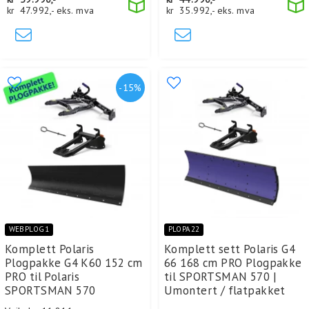
kr
47.992,-
eks. mva
kr
35.992,-
eks. mva
-15%
WEBPLOG1
PLOPA22
Komplett Polaris
Komplett sett Polaris G4
Plogpakke G4 K60 152 cm
66 168 cm PRO Plogpakke
PRO til Polaris
til SPORTSMAN 570 |
SPORTSMAN 570
Umontert / flatpakket