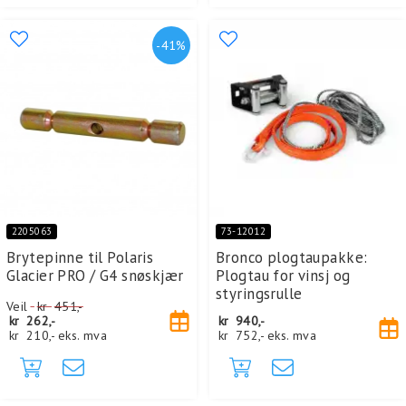
-41%
2205063
73-12012
Brytepinne til Polaris
Bronco plogtaupakke:
Glacier PRO / G4 snøskjær
Plogtau for vinsj og
styringsrulle
Veil
kr
451,-
kr
262,-
kr
940,-
kr
210,-
eks. mva
kr
752,-
eks. mva