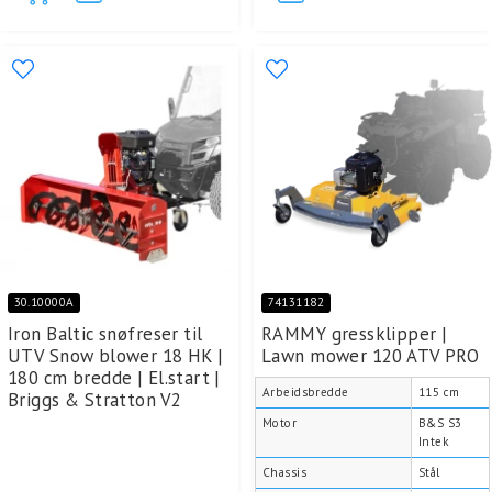
30.10000A
74131182
Iron Baltic snøfreser til
RAMMY gressklipper |
UTV Snow blower 18 HK |
Lawn mower 120 ATV PRO
180 cm bredde | El.start |
Arbeidsbredde
115 cm
Briggs & Stratton V2
Motor
B&S S3
Intek
Chassis
Stål