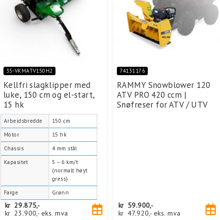
35-VKMATV150H2
74131176
Kellfri slagklipper med
RAMMY Snowblower 120
luke, 150 cm og el-start,
ATV PRO 420 ccm |
15 hk
Snøfreser for ATV / UTV
Arbeidsbredde
150 cm
Motor
15 hk
Chassis
4 mm stål
Kapasitet
5 – 6 km/t
(normalt høyt
gress)
Farge
Grønn
kr
29.875,-
kr
59.900,-
kr
23.900,-
eks. mva
kr
47.920,-
eks. mva