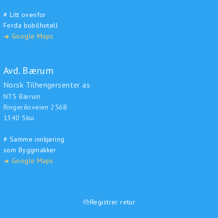
# Litt ovenfor
Ferda bobilhotell
Google Maps
➜
Avd. Bærum
Norsk Tilhengersenter as
NTS Bærum
Ringeriksveien 256B
1340 Skui
# Samme innkjøring
som Byggmakker
Google Maps
➜
Registrer retur