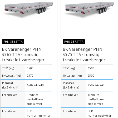
PHN 3565TTA
PHN 3575TTA
BK Varehenger PHN
BK Varehenger PHN
3565TTA - romslig
3575TTA - romslig
treakslet varehenger
treakslet varehenger
TTV (kg)
3500
TTV (kg)
3500
Nyttelast (kg)
2570
Nyttelast (kg)
2500
Planmål
Planmål
650x247x40
750x247x40
(LxBxH cm)
(LxBxH cm)
Fremhevet
Tredelte,
Fremhevet
Tredelte,
nedfellbare
nedfellbare
sidekarmer
sidekarmer
Fremhevet
LED
Fremhevet
LED
markeringslykter
markeringslykter