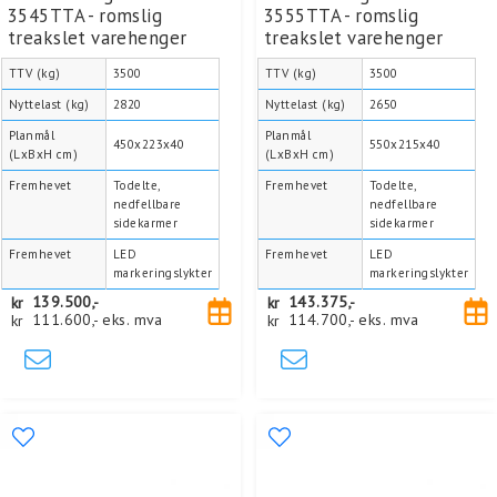
3545TTA - romslig
3555TTA - romslig
treakslet varehenger
treakslet varehenger
TTV (kg)
3500
TTV (kg)
3500
Nyttelast (kg)
2820
Nyttelast (kg)
2650
Planmål
Planmål
450x223x40
550x215x40
(LxBxH cm)
(LxBxH cm)
Fremhevet
Todelte,
Fremhevet
Todelte,
nedfellbare
nedfellbare
sidekarmer
sidekarmer
Fremhevet
LED
Fremhevet
LED
markeringslykter
markeringslykter
kr
139.500,-
kr
143.375,-
kr
111.600,-
eks. mva
kr
114.700,-
eks. mva