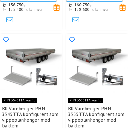
kr
156.750,-
kr
160.750,-
kr
125.400,-
eks. mva
kr
128.600,-
eks. mva
PHN 3545TTA konfig
PHN 3555TTA konfig
BK Varehenger PHN
BK Varehenger PHN
3545TTA konfigurert som
3555TTA konfigurert som
vippeplanhenger med
vippeplanhenger med
baklem
baklem