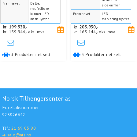
Fremhevet
Delte,
sidekarmer
nedfellbare
karmer. LED
Fremhevet
LED
mark. lykter
markeringslykter
kr
199.930,-
kr
203.930,-
kr
159.944,-
eks. mva
kr
163.144,-
eks. mva
3 Produkter i et sett
3 Produkter i et sett
Norsk Tilhengersenter as
Foretaksnummer:
925826642
Tlf.:
21 69 05 90
salg@nts.no
➜