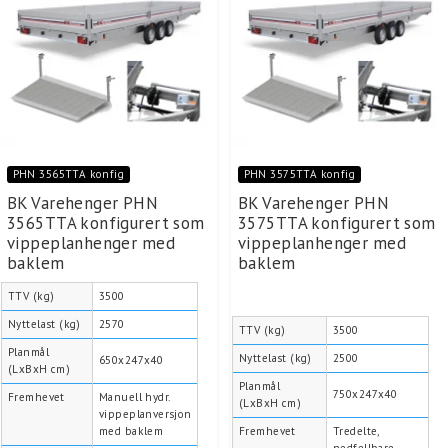
PHN 3565TTA konfig
PHN 3575TTA konfig
BK Varehenger PHN
BK Varehenger PHN
3565TTA konfigurert som
3575TTA konfigurert som
vippeplanhenger med
vippeplanhenger med
baklem
baklem
TTV (kg)
3500
Nyttelast (kg)
2570
TTV (kg)
3500
Planmål
Nyttelast (kg)
2500
650x247x40
(LxBxH cm)
Planmål
750x247x40
Fremhevet
Manuell hydr.
(LxBxH cm)
vippeplanversjon
med baklem
Fremhevet
Tredelte,
nedfellbare