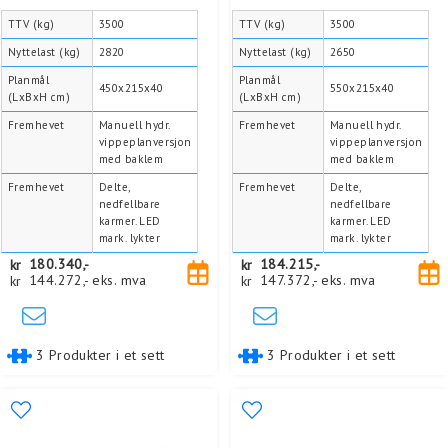
TTV (kg)
3500
TTV (kg)
3500
Nyttelast (kg)
2820
Nyttelast (kg)
2650
Planmål
Planmål
450x215x40
550x215x40
(LxBxH cm)
(LxBxH cm)
Fremhevet
Manuell hydr.
Fremhevet
Manuell hydr.
vippeplanversjon
vippeplanversjon
med baklem
med baklem
Fremhevet
Delte,
Fremhevet
Delte,
nedfellbare
nedfellbare
karmer. LED
karmer. LED
mark. lykter
mark. lykter
kr
180.340,-
kr
184.215,-
kr
144.272,-
eks. mva
kr
147.372,-
eks. mva
3 Produkter i et sett
3 Produkter i et sett