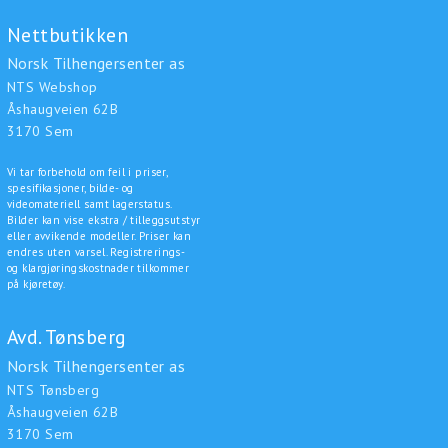
Nettbutikken
Norsk Tilhengersenter as
NTS Webshop
Åshaugveien 62B
3170 Sem
Vi tar forbehold om feil i priser,
spesifikasjoner, bilde- og
videomateriell samt lagerstatus.
Bilder kan vise ekstra / tilleggsutstyr
eller avvikende modeller. Priser kan
endres uten varsel. Registrerings-
og klargjøringskostnader tilkommer
på kjøretøy.
Avd. Tønsberg
Norsk Tilhengersenter as
NTS Tønsberg
Åshaugveien 62B
3170 Sem