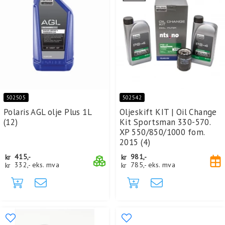
502505
502542
Polaris AGL olje Plus 1L
Oljeskift KIT | Oil Change
(12)
Kit Sportsman 330-570.
XP 550/850/1000 fom.
2015 (4)
kr
415,-
kr
981,-
kr
332,-
eks. mva
kr
785,-
eks. mva