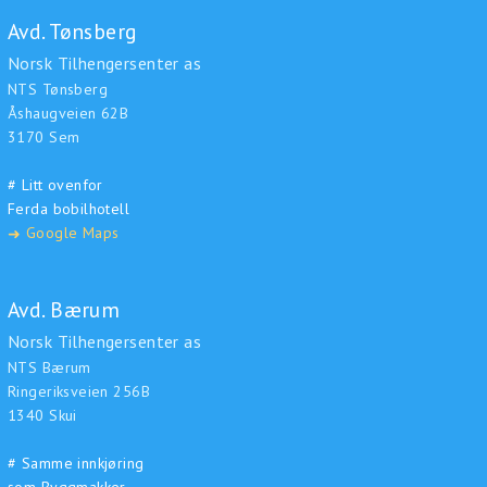
Avd. Tønsberg
Norsk Tilhengersenter as
NTS Tønsberg
Åshaugveien 62B
3170 Sem
# Litt ovenfor
Ferda bobilhotell
Google Maps
➜
Avd. Bærum
Norsk Tilhengersenter as
NTS Bærum
Ringeriksveien 256B
1340 Skui
# Samme innkjøring