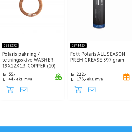
5812232
2871423
Polaris pakning /
Fett Polaris ALL SEASON
tetningsskive WASHER-
PREM GREASE 397 gram
19X12X1.3-COPPER (10)
kr
55,-
kr
222,-
kr
44,-
eks. mva
kr
178,-
eks. mva