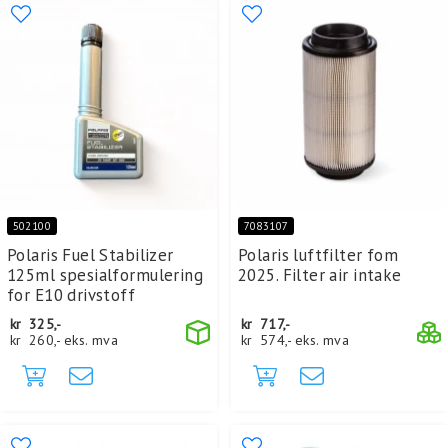
502100
7083107
Polaris Fuel Stabilizer
Polaris luftfilter fom
125ml spesialformulering
2025. Filter air intake
for E10 drivstoff
kr
325,-
kr
717,-
kr
260,-
eks. mva
kr
574,-
eks. mva