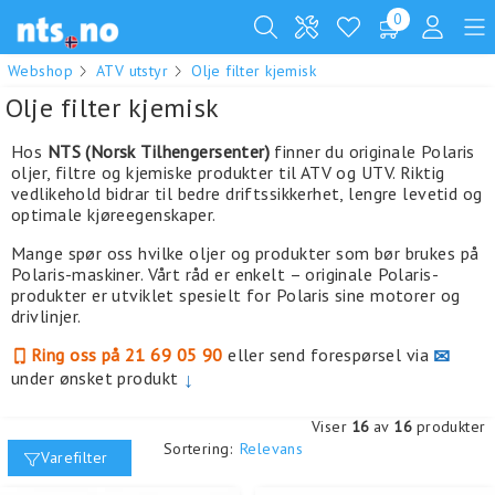
0
Webshop
ATV utstyr
Olje filter kjemisk
Olje filter kjemisk
Hos
NTS (Norsk Tilhengersenter)
finner du originale Polaris
oljer, filtre og kjemiske produkter til ATV og UTV. Riktig
vedlikehold bidrar til bedre driftssikkerhet, lengre levetid og
optimale kjøreegenskaper.
Mange spør oss hvilke oljer og produkter som bør brukes på
Polaris-maskiner. Vårt råd er enkelt – originale Polaris-
produkter er utviklet spesielt for Polaris sine motorer og
drivlinjer.
Ring oss på 21 69 05 90
eller send forespørsel via
✉
under ønsket produkt
↓
Viser
16
av
16
produkter
Sortering:
Relevans
Varefilter