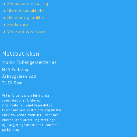
Personvernerklæring
➜
Utvidet kontaktinfo
➜
Nyheter og artikler
➜
Merkevarer
➜
Verksted & Service
➜
Nettbutikken
Norsk Tilhengersenter as
NTS Webshop
Åshaugveien 62B
3170 Sem
Vi tar forbehold om feil i priser,
spesifikasjoner, bilde- og
videomateriell samt lagerstatus.
Bilder kan vise ekstra / tilleggsutstyr
eller avvikende modeller. Priser kan
endres uten varsel. Registrerings-
og klargjøringskostnader tilkommer
på kjøretøy.