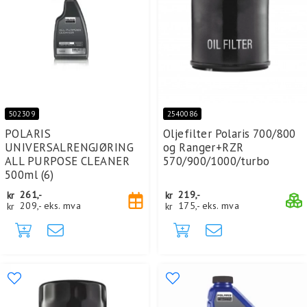
502309
2540086
POLARIS
Oljefilter Polaris 700/800
UNIVERSALRENGJØRING
og Ranger+RZR
ALL PURPOSE CLEANER
570/900/1000/turbo
500ml (6)
kr
261,-
kr
219,-
kr
209,-
eks. mva
kr
175,-
eks. mva