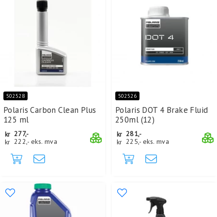
502528
502526
Polaris Carbon Clean Plus
Polaris DOT 4 Brake Fluid
125 ml
250ml (12)
kr
277,-
kr
281,-
kr
222,-
eks. mva
kr
225,-
eks. mva