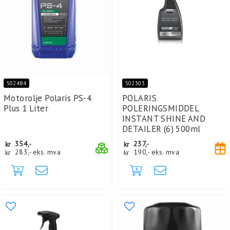
502484
502303
Motorolje Polaris PS-4
POLARIS
Plus 1 Liter
POLERINGSMIDDEL
INSTANT SHINE AND
DETAILER (6) 500ml
kr
354,-
kr
237,-
kr
283,-
eks. mva
kr
190,-
eks. mva