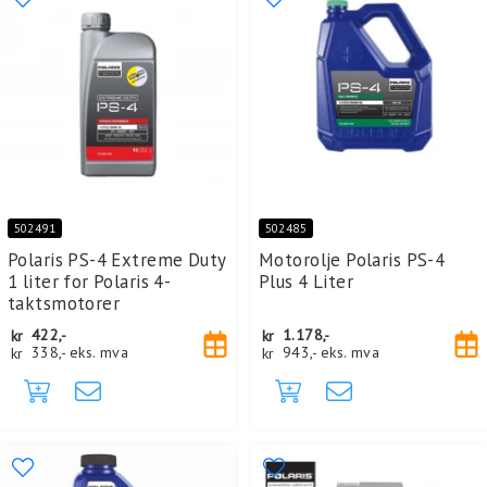
502491
502485
Polaris PS-4 Extreme Duty
Motorolje Polaris PS-4
1 liter for Polaris 4-
Plus 4 Liter
taktsmotorer
kr
422,-
kr
1.178,-
kr
338,-
eks. mva
kr
943,-
eks. mva