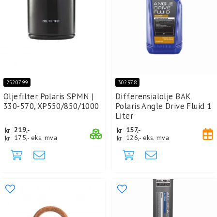
2520799
302978
Oljefilter Polaris SPMN |
Differensialolje BAK
330-570, XP550/850/1000
Polaris Angle Drive Fluid 1
Liter
kr
219,-
kr
157,-
kr
175,-
eks. mva
kr
126,-
eks. mva