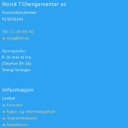
Norsk Tilhengersenter as
Foretaksnummer:
925826642
Tlf.:
21 69 05 90
salg@nts.no
➜
Åpningstider:
8-16 man til fre.
(Telefon 09-16)
Stengt lørdager
Informasjon
Lenker:
Forsiden
➜
Kjøps- og returbetingelser
➜
Angrerettskjema
➜
Nyhetsbrev
➜