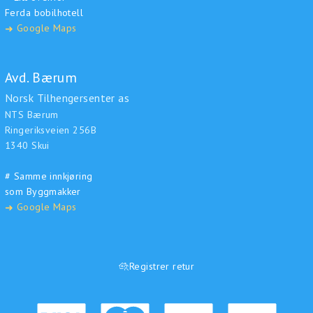
Ferda bobilhotell
Google Maps
➜
Avd. Bærum
Norsk Tilhengersenter as
NTS Bærum
Ringeriksveien 256B
1340 Skui
# Samme innkjøring
som Byggmakker
Google Maps
➜
Registrer retur