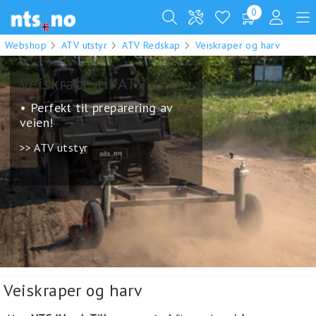
0
Webshop
ATV utstyr
ATV Redskap
Veiskraper og harv
Veiskrape til ATV
• Perfekt til preparering av
veien!
>> ATV utstyr
.
Veiskraper og harv