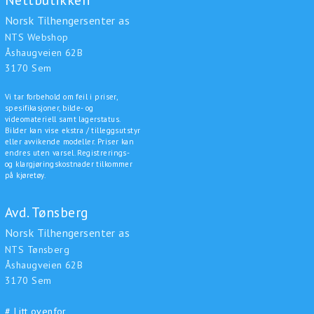
Norsk Tilhengersenter as
NTS Webshop
Åshaugveien 62B
3170 Sem
Vi tar forbehold om feil i priser,
spesifikasjoner, bilde- og
videomateriell samt lagerstatus.
Bilder kan vise ekstra / tilleggsutstyr
eller avvikende modeller. Priser kan
endres uten varsel. Registrerings-
og klargjøringskostnader tilkommer
på kjøretøy.
Avd. Tønsberg
Norsk Tilhengersenter as
NTS Tønsberg
Åshaugveien 62B
3170 Sem
# Litt ovenfor