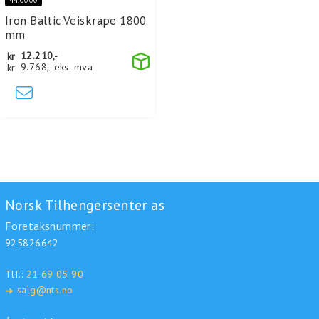
Iron Baltic Veiskrape 1800
mm
kr
12.210,-
kr
9.768,-
eks. mva
Norsk Tilhengersenter as
Foretaksnummer:
925826642
Tlf.:
21 69 05 90
salg@nts.no
➜