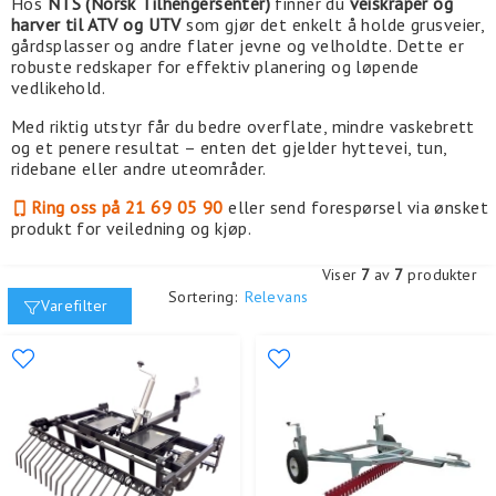
Hos
NTS (Norsk Tilhengersenter)
finner du
veiskraper og
harver til ATV og UTV
som gjør det enkelt å holde grusveier,
gårdsplasser og andre flater jevne og velholdte. Dette er
robuste redskaper for effektiv planering og løpende
vedlikehold.
Med riktig utstyr får du bedre overflate, mindre vaskebrett
og et penere resultat – enten det gjelder hyttevei, tun,
ridebane eller andre uteområder.
Ring oss på 21 69 05 90
eller send forespørsel via ønsket
produkt for veiledning og kjøp.
Viser
7
av
7
produkter
Sortering:
Relevans
Varefilter