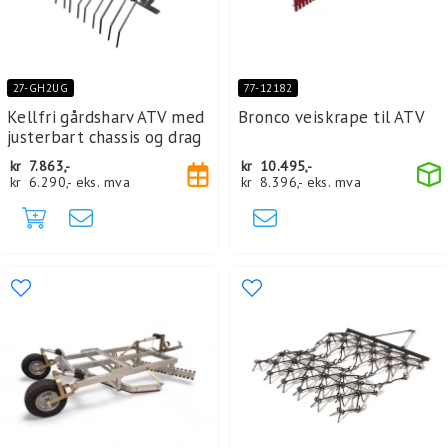
27-GH2UG
77-12182
Kellfri gårdsharv ATV med
Bronco veiskrape til ATV
justerbart chassis og drag
kr
7.863,-
kr
10.495,-
kr
6.290,-
eks. mva
kr
8.396,-
eks. mva