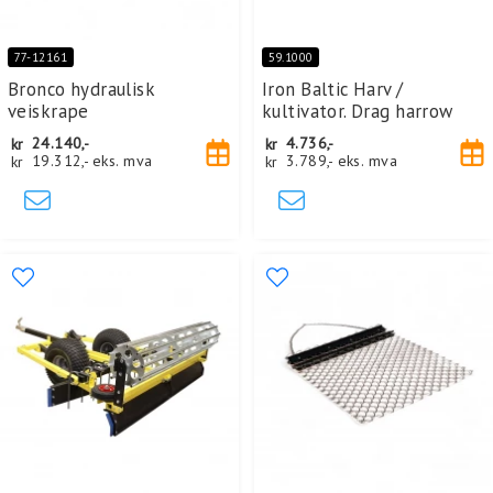
77-12161
59.1000
Bronco hydraulisk
Iron Baltic Harv /
veiskrape
kultivator. Drag harrow
kr
24.140,-
kr
4.736,-
kr
19.312,-
eks. mva
kr
3.789,-
eks. mva