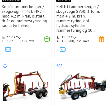
Kellfri tømmerhenger /
Kellfri tømmerhenger /
skogsvogn FT42DFR-2T
skogsvogn SV30, 3 tonn,
med 4,2 m. kran, elstart,
med 4,2 m. kran,
drift og rammestyring og
rammestyring, dbl.
radiostyrt vinsj
hydraul. sylindre.
rammestyring og 10 ...
kr
137.375,-
kr
199.875,-
kr
109.900,-
eks. mva
kr
159.900,-
eks. mva