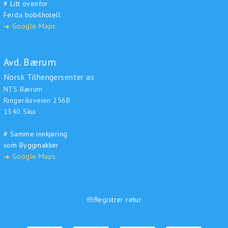
# Litt ovenfor
Ferda bobilhotell
Google Maps
➜
Avd. Bærum
Norsk Tilhengersenter as
NTS Bærum
Ringeriksveien 256B
1340 Skui
# Samme innkjøring
som Byggmakker
Google Maps
➜
Registrer retur