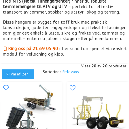
Hos
NTS (Norsk Tilhengersenter)
finner du robuste
tømmerhengere til ATV og UTV
– perfekt for effektiv
transport av tømmer, stokker og utstyr i skog og terreng.
Disse hengere er bygget for tøff bruk med praktisk
konstruksjon, gode terrengegenskaper og fleksible løsninger
som gjør det enkelt å laste, sikre og frakte ved, tømmer og
materiell – enten du jobber i skogen eller på eiendommen.
Ring oss på 21 69 05 90
eller send forespørsel via ønsket
modell for veiledning og kjøp.
Viser
20
av
20
produkter
Sortering:
Relevans
Varefilter