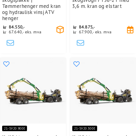
Tømmerhenger med kran
3,6 m. kran og elstart
og hydraulisk vinsj ATV
henger
kr
84.550,-
kr
84.875,-
kr
67.640,-
eks. mva
kr
67.900,-
eks. mva
21-SV20.900E
21-SV20.300E