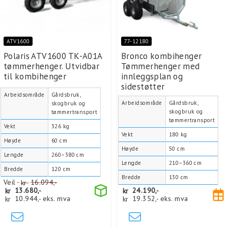
ATV1600
77-12180
Polaris ATV1600 TK-A01A
Bronco kombihenger
tømmerhenger. Utvidbar
Tømmerhenger med
til kombihenger
innleggsplan og
sidestøtter
Arbeidsområde
Gårdsbruk,
Arbeidsområde
Gårdsbruk,
skogbruk og
skogbruk og
tømmertransport
tømmertransport
Vekt
326 kg
Vekt
180 kg
Høyde
60 cm
Høyde
50 cm
Lengde
260–380 cm
Lengde
210–360 cm
Bredde
120 cm
Bredde
130 cm
Veil
kr
16.094,-
kr
13.680,-
kr
24.190,-
kr
10.944,-
eks. mva
kr
19.352,-
eks. mva