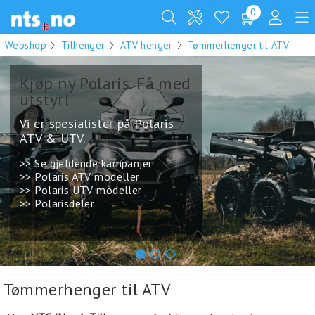
0
Webshop
Tilhenger
ATV henger
Tømmerhenger til ATV
Tømmerhengere til
ATV & UTV
Tømmervogner til ATV fra
Polaris, Bronco og Kranman.
>> Alle ATV hengere
>> ATV utstyr
.
1
2
3
Tømmerhenger til ATV