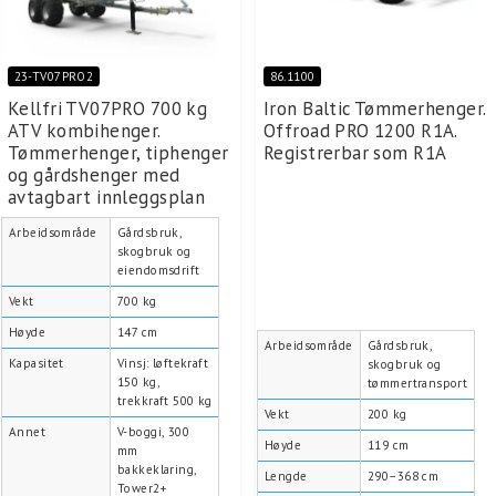
23-TV07PRO2
86.1100
Kellfri TV07PRO 700 kg
Iron Baltic Tømmerhenger.
ATV kombihenger.
Offroad PRO 1200 R1A.
Tømmerhenger, tiphenger
Registrerbar som R1A
og gårdshenger med
avtagbart innleggsplan
Arbeidsområde
Gårdsbruk,
skogbruk og
eiendomsdrift
Vekt
700 kg
Høyde
147 cm
Arbeidsområde
Gårdsbruk,
Kapasitet
Vinsj: løftekraft
skogbruk og
150 kg,
tømmertransport
trekkraft 500 kg
Vekt
200 kg
Annet
V-boggi, 300
Høyde
119 cm
mm
bakkeklaring,
Lengde
290–368 cm
Tower2+