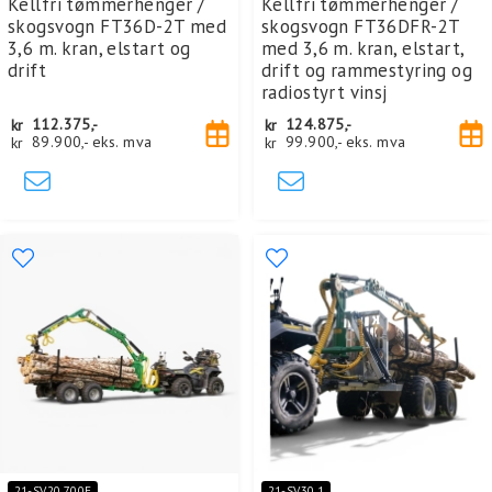
Kellfri tømmerhenger /
Kellfri tømmerhenger /
skogsvogn FT36D-2T med
skogsvogn FT36DFR-2T
3,6 m. kran, elstart og
med 3,6 m. kran, elstart,
drift
drift og rammestyring og
radiostyrt vinsj
kr
112.375,-
kr
124.875,-
kr
89.900,-
eks. mva
kr
99.900,-
eks. mva
21-SV20.700E
21-SV30.1