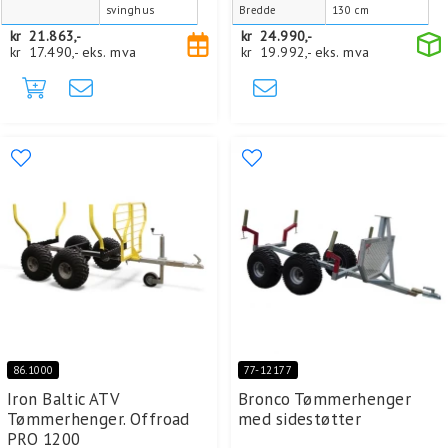
svinghus
Bredde
130 cm
kr
21.863,-
kr
24.990,-
kr
17.490,-
eks. mva
kr
19.992,-
eks. mva
86.1000
77-12177
Iron Baltic ATV
Bronco Tømmerhenger
Tømmerhenger. Offroad
med sidestøtter
PRO 1200