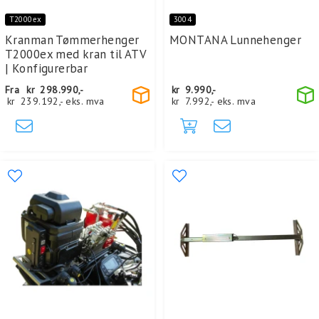
T2000ex
3004
Kranman Tømmerhenger
MONTANA Lunnehenger
T2000ex med kran til ATV
| Konfigurerbar
Fra
kr
298.990,-
kr
9.990,-
kr
239.192,-
eks. mva
kr
7.992,-
eks. mva