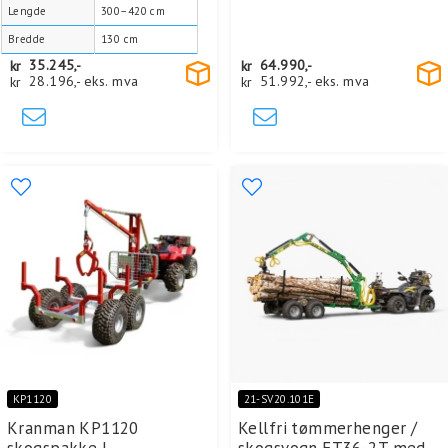
Lengde
300–420 cm
Bredde
130 cm
kr
35.245,-
kr
64.990,-
kr
28.196,-
eks. mva
kr
51.992,-
eks. mva
KP1120
21-SV20.101E
Kranman KP1120
Kellfri tømmerhenger /
skogspakke |
skogsvogn FT36-2T med