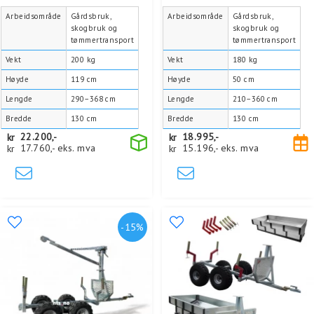
Arbeidsområde
Gårdsbruk,
Arbeidsområde
Gårdsbruk,
skogbruk og
skogbruk og
tømmertransport
tømmertransport
Vekt
200 kg
Vekt
180 kg
Høyde
119 cm
Høyde
50 cm
Lengde
290–368 cm
Lengde
210–360 cm
Bredde
130 cm
Bredde
130 cm
kr
22.200,-
kr
18.995,-
kr
17.760,-
eks. mva
kr
15.196,-
eks. mva
-15%