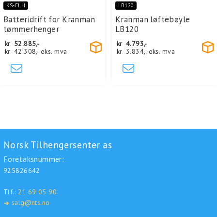
KS-ELH
LB120
Batteridrift for Kranman
Kranman løftebøyle
tømmerhenger
LB120
kr
52.885,-
kr
4.793,-
kr
42.308,-
eks. mva
kr
3.834,-
eks. mva
Norsk Tilhengersenter as
Foretaksnummer:
925826642
Tlf.:
21 69 05 90
salg@nts.no
➜