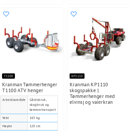
T1100
KP1110
Kranman Tømmerhenger
Kranman KP1110
T1100 ATV henger
skogspakke |
Tømmerhenger med
Arbeidsområde
Gårdsbruk,
elvinsj og vaierkran
skogbruk og
tømmertransport
Vekt
165 kg
Høyde
120 cm