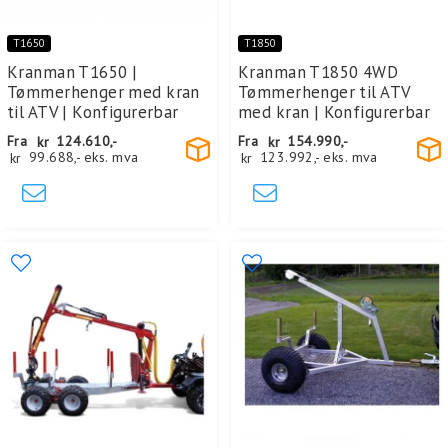
T1650
T1850
Kranman T1650 |
Kranman T1850 4WD
Tømmerhenger med kran
Tømmerhenger til ATV
til ATV | Konfigurerbar
med kran | Konfigurerbar
Fra
kr
124.610,-
Fra
kr
154.990,-
kr
99.688,-
eks. mva
kr
123.992,-
eks. mva