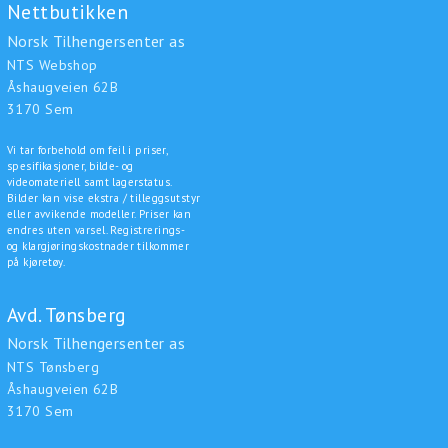
Nettbutikken
Norsk Tilhengersenter as
NTS Webshop
Åshaugveien 62B
3170 Sem
Vi tar forbehold om feil i priser,
spesifikasjoner, bilde- og
videomateriell samt lagerstatus.
Bilder kan vise ekstra / tilleggsutstyr
eller avvikende modeller. Priser kan
endres uten varsel. Registrerings-
og klargjøringskostnader tilkommer
på kjøretøy.
Avd. Tønsberg
Norsk Tilhengersenter as
NTS Tønsberg
Åshaugveien 62B
3170 Sem