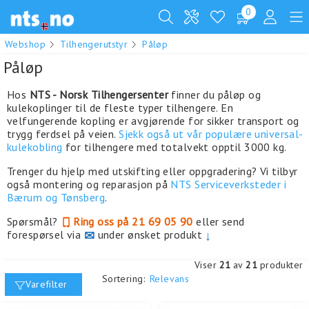
0
Webshop
Tilhengerutstyr
Påløp
Påløp
Hos
NTS - Norsk Tilhengersenter
finner du påløp og
kulekoplinger til de fleste typer tilhengere. En
velfungerende kopling er avgjørende for sikker transport og
trygg ferdsel på veien.
Sjekk også ut vår populære universal-
kulekobling
for tilhengere med totalvekt opptil 3000 kg.
Trenger du hjelp med utskifting eller oppgradering? Vi tilbyr
også montering og reparasjon på
NTS Serviceverksteder i
Bærum og Tønsberg
.
Spørsmål?
Ring oss på 21 69 05 90
eller send
forespørsel via
✉
under ønsket produkt
↓
Viser
21
av
21
produkter
Sortering:
Relevans
Varefilter