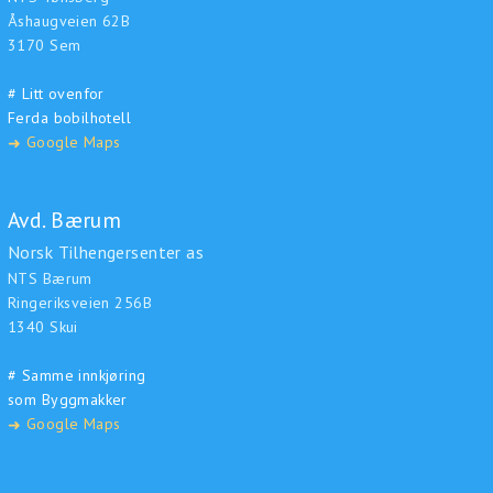
Åshaugveien 62B
3170 Sem
# Litt ovenfor
Ferda bobilhotell
Google Maps
➜
Avd. Bærum
Norsk Tilhengersenter as
NTS Bærum
Ringeriksveien 256B
1340 Skui
# Samme innkjøring
som Byggmakker
Google Maps
➜