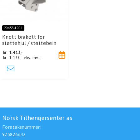
204534.001
Knott brakett for
støttehjul / støttebein
kr
1.413,-
kr
1.130,-
eks. mva
Norsk Tilhengersenter as
Foretaksnummer:
925826642