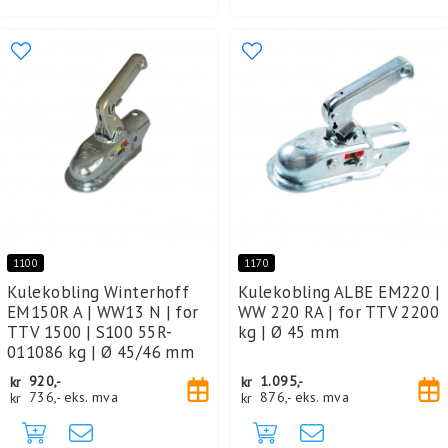
1100
1170
Kulekobling Winterhoff
Kulekobling ALBE EM220 |
EM150R A | WW13 N | for
WW 220 RA | for TTV 2200
TTV 1500 | S100 55R-
kg | Ø 45 mm
011086 kg | Ø 45/46 mm
kr
920,-
kr
1.095,-
kr
736,-
eks. mva
kr
876,-
eks. mva