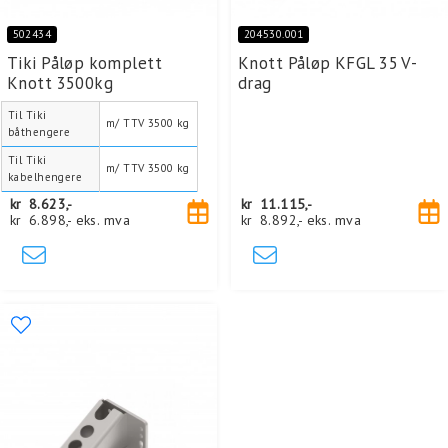
502434
204530.001
Tiki Påløp komplett
Knott Påløp KFGL 35 V-
Knott 3500kg
drag
Til Tiki
m/ TTV 3500 kg
båthengere
Til Tiki
m/ TTV 3500 kg
kabelhengere
kr
8.623,-
kr
11.115,-
kr
6.898,-
eks. mva
kr
8.892,-
eks. mva