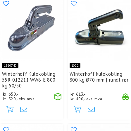
1860740
1022
Winterhoff Kulekobling
Winterhoff kulekobling
55R-012211 WW8-E 800
800 kg Ø70 mm | rundt rør
kg 50/50
kr
650,-
kr
613,-
kr
520,-
eks. mva
kr
490,-
eks. mva