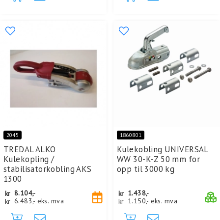
2045
1860801
TREDAL ALKO
Kulekobling UNIVERSAL
Kulekopling /
WW 30-K-Z 50 mm for
stabilisatorkobling AKS
opp til 3000 kg
1300
kr
8.104,-
kr
1.438,-
kr
6.483,-
eks. mva
kr
1.150,-
eks. mva