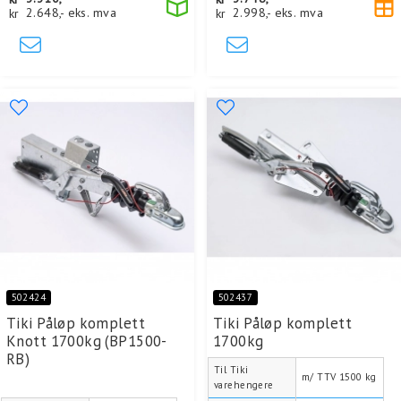
kr
2.648,-
eks. mva
kr
2.998,-
eks. mva
502424
502437
Tiki Påløp komplett
Tiki Påløp komplett
Knott 1700kg (BP1500-
1700kg
RB)
Til Tiki
m/ TTV 1500 kg
varehengere