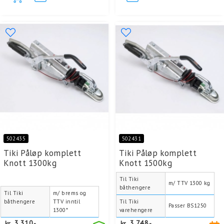
502435
502431
Tiki Påløp komplett
Tiki Påløp komplett
Knott 1300kg
Knott 1500kg
Til Tiki
m/ TTV 1300 kg
båthengere
Til Tiki
m/ brems og
båthengere
TTV inntil
Til Tiki
Passer BS1250
1300*
varehengere
kr
3.310,-
kr
3.748,-