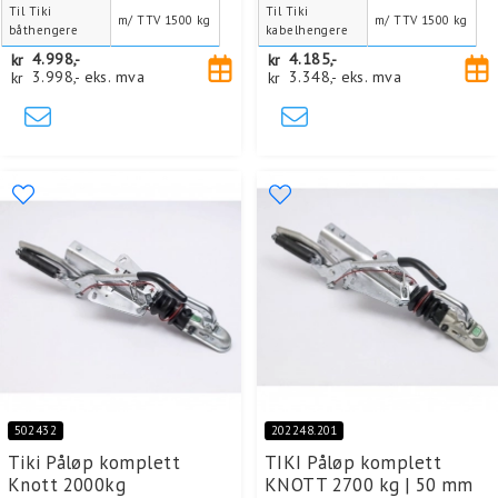
Til Tiki
Til Tiki
m/ TTV 1500 kg
m/ TTV 1500 kg
båthengere
kabelhengere
kr
4.998,-
kr
4.185,-
kr
3.998,-
eks. mva
kr
3.348,-
eks. mva
502432
202248.201
Tiki Påløp komplett
TIKI Påløp komplett
Knott 2000kg
KNOTT 2700 kg | 50 mm