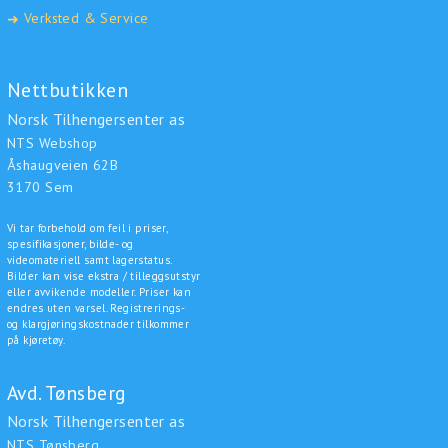
Verksted & Service
➜
Nettbutikken
Norsk Tilhengersenter as
NTS Webshop
Åshaugveien 62B
3170 Sem
Vi tar forbehold om feil i priser,
spesifikasjoner, bilde- og
videomateriell samt lagerstatus.
Bilder kan vise ekstra / tilleggsutstyr
eller avvikende modeller. Priser kan
endres uten varsel. Registrerings-
og klargjøringskostnader tilkommer
på kjøretøy.
Avd. Tønsberg
Norsk Tilhengersenter as
NTS Tønsberg