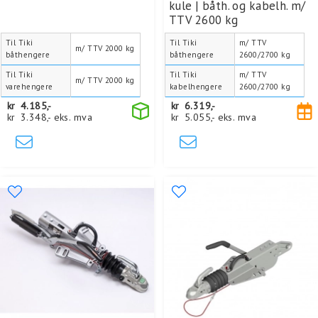
kule | båth. og kabelh. m/
TTV 2600 kg
Til Tiki
Til Tiki
m/ TTV
m/ TTV 2000 kg
båthengere
båthengere
2600/2700 kg
Til Tiki
Til Tiki
m/ TTV
m/ TTV 2000 kg
varehengere
kabelhengere
2600/2700 kg
kr
4.185,-
kr
6.319,-
kr
3.348,-
eks. mva
kr
5.055,-
eks. mva