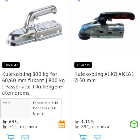
1860742
1730219
Kulekobling 800 kg for
Kulekobling ALKO AK161
60/60 mm firkant | 800 kg
Ø 50 mm
| Passer alle Tiki hengere
uten brems
Merk
Passer alle Tiki
hengere uten
brems
kr
643,-
kr
1.114,-
kr
514,-
eks. mva
kr
891,-
eks. mva