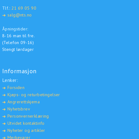
Tlf.:
21 69 05 90
salg@nts.no
➜
Åpningstider:
8-16 man til fre.
(Telefon 09-16)
Stengt lørdager
Informasjon
Lenker:
Forsiden
➜
Kjøps- og returbetingelser
➜
Angrerettskjema
➜
Nyhetsbrev
➜
Personvernerklæring
➜
Utvidet kontaktinfo
➜
Nyheter og artikler
➜
Merkevarer
➜