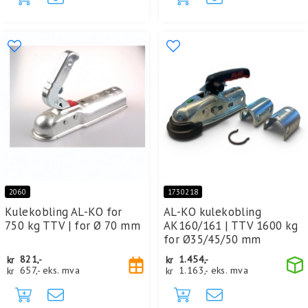
2060
1730218
Kulekobling AL-KO for
AL-KO kulekobling
750 kg TTV | for Ø 70 mm
AK160/161 | TTV 1600 kg
for Ø35/45/50 mm
kr
821,-
kr
1.454,-
kr
657,-
eks. mva
kr
1.163,-
eks. mva