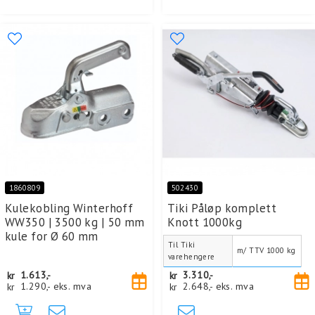
1860809
502430
Kulekobling Winterhoff
Tiki Påløp komplett
WW350 | 3500 kg | 50 mm
Knott 1000kg
kule for Ø 60 mm
Til Tiki
m/ TTV 1000 kg
varehengere
kr
1.613,-
kr
3.310,-
kr
1.290,-
eks. mva
kr
2.648,-
eks. mva