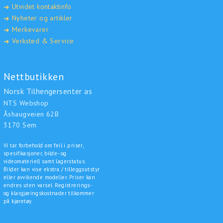
Utvidet kontaktinfo
➜
Nyheter og artikler
➜
Merkevarer
➜
Verksted & Service
➜
Nettbutikken
Norsk Tilhengersenter as
NTS Webshop
Åshaugveien 62B
3170 Sem
Vi tar forbehold om feil i priser,
spesifikasjoner, bilde- og
videomateriell samt lagerstatus.
Bilder kan vise ekstra / tilleggsutstyr
eller avvikende modeller. Priser kan
endres uten varsel. Registrerings-
og klargjøringskostnader tilkommer
på kjøretøy.