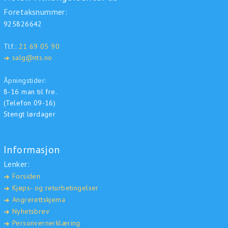
Foretaksnummer:
925826642
Tlf.:
21 69 05 90
salg@nts.no
➜
Åpningstider:
8-16 man til fre.
(Telefon 09-16)
Stengt lørdager
Informasjon
Lenker:
Forsiden
➜
Kjøps- og returbetingelser
➜
Angrerettskjema
➜
Nyhetsbrev
➜
Personvernerklæring
➜