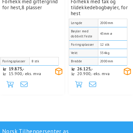
Fôrhekk med gittergrind
Fôrhekk med tak og
for hest,8 plasser
tildekkedebogbøyler, for
hest
Lengde
2000mm
Bøyler med
43mm ø
dobbelt feste
Foringsplasser
12 stk
Vekt
334kg
Foringsplasser
8 stk
Bredde
2000mm
kr
19.875,-
kr
26.125,-
kr
15.900,-
eks. mva
kr
20.900,-
eks. mva
Norsk Tilhengersenter as