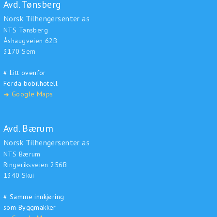
Avd. Tønsberg
Norsk Tilhengersenter as
NTS Tønsberg
Åshaugveien 62B
3170 Sem
# Litt ovenfor
Ferda bobilhotell
Google Maps
➜
Avd. Bærum
Norsk Tilhengersenter as
NTS Bærum
Ringeriksveien 256B
1340 Skui
# Samme innkjøring
som Byggmakker