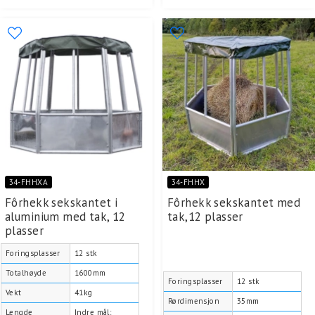
34-FHHXA
34-FHHX
Fôrhekk sekskantet i
Fôrhekk sekskantet med
aluminium med tak, 12
tak,12 plasser
plasser
Foringsplasser
12 stk
Totalhøyde
1600mm
Foringsplasser
12 stk
Vekt
41kg
Rørdimensjon
35mm
Lengde
Indre mål: