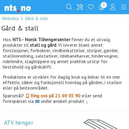
0
Webshop
Gård & stall
Gård & stall
Hos
NTS - Norsk Tilhengersenter
finner du et utvalg
produkter til
stall og gård
. Vi leverer blant annet
forstasjoner, forbokser, vindbeskyttelse, stolper, gjerder,
stallinnredning, salstativer, ridebaneharver, hindervogner,
ridehindre, slagklippere og annet praktisk utstyr for
hestehold og gårdsdrift.
Produktene er utviklet for daglig bruk og bidrar til en mer
effektiv, sikker og funksjonell hverdag på gården, i stallen
eller på beiteområdet.
Spørsmål?
Ring oss på 21 69 05 90
eller send
forespørsel via
✉
under ønsket produkt
↓
ATV henger