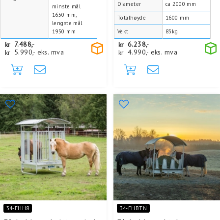
Diameter
ca 2000 mm
minste mål
1650 mm,
Totalhøyde
1600 mm
lengste mål
1950 mm
Vekt
83kg
kr
7.488,-
kr
6.238,-
kr
5.990,-
eks. mva
kr
4.990,-
eks. mva
34-FHH8
34-FHBTN