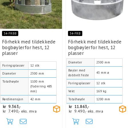
34-FRBB
34-FRB
Fôrhekk med tildekkede
Fôrhekk med tildekkede
bogbøylerfor hest, 12
bogbøylerfor hest, 12
plasser
plasser
Diameter
2300 mm
Foringsplasser
12 stk
Bøyler med
43 mm ø
Diameter
2300 mm
dobbelt feste
Totalhøyde
1100 mm
Foringsplasser
12 stk
(foderring 485
mm)
Vekt
169 kg
Rørdimensjon
42 mm
Totalhøyde
1200 mm
kr
9.363,-
kr
11.863,-
kr
7.490,-
eks. mva
kr
9.490,-
eks. mva