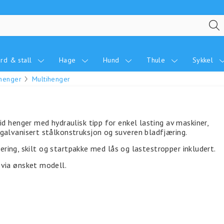
rd & stall
Hage
Hund
Thule
Sykkel
ehenger
Multihenger
id henger med hydraulisk tipp for enkel lasting av maskiner,
galvanisert stålkonstruksjon og suveren bladfjæring.
trering, skilt og startpakke med lås og lastestropper inkludert.
 via ønsket modell.