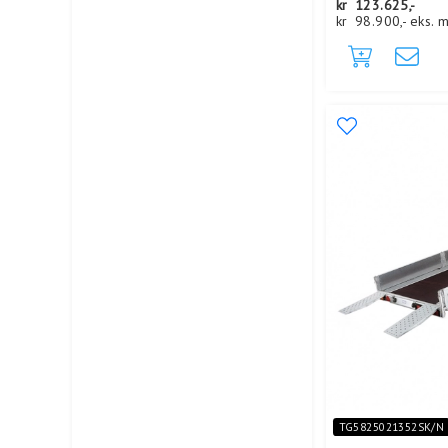
kr
123.625,-
kr
98.900,-
eks. 
TG5825021352SK/N