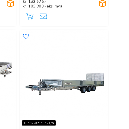
kr
132.375,-
kr
105.900,-
eks. mva
TG5825021353RK/N