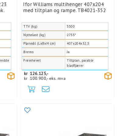
223
Ifor Williams multihenger 407x204
k.
med tiltplan og rampe. TB4021-352
TTV (kg)
3500
Nyttelast (kg)
2755*
Planmål (LxBxH cm)
407x204x32,5
Brems
Ja
bredde
Fremhevet
Tiltplan, parable
bladfjærer
kr
126.125,-
kr
100.900,-
eks. mva