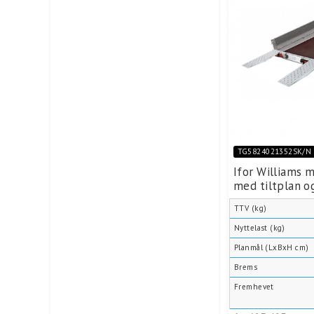
TG5824021352SK/N
Ifor Williams 
med tiltplan o
TTV (kg)
Nyttelast (kg)
Planmål (LxBxH cm)
Brems
Fremhevet