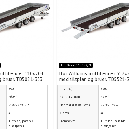
TG5825521353SK/N
multihenger 510x204
Ifor Williams multihenger 557x
g bruer. TB5021-353
med tiltplan og bruer. TB5521-
3500
TTV (kg)
3500
2605*
Nyttelast (kg)
2585*
510x204x32,5
Planmål (LxBxH cm)
557x204x32,5
Ja
Brems
Ja
Tiltplan, parable
Fremhevet
Tiltplan, parable
bladfjærer
bladfjærer