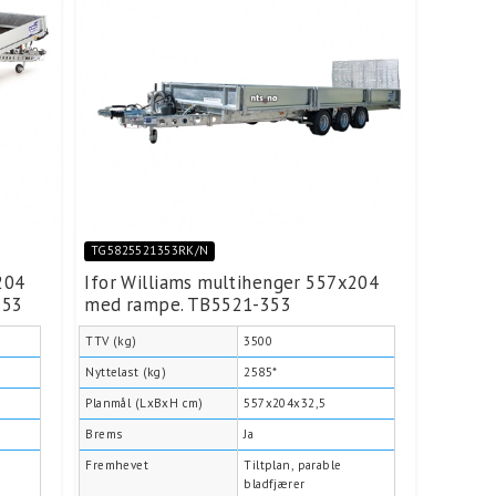
TG5825521353RK/N
204
Ifor Williams multihenger 557x204
353
med rampe. TB5521-353
TTV (kg)
3500
Nyttelast (kg)
2585*
Planmål (LxBxH cm)
557x204x32,5
Brems
Ja
Fremhevet
Tiltplan, parable
bladfjærer