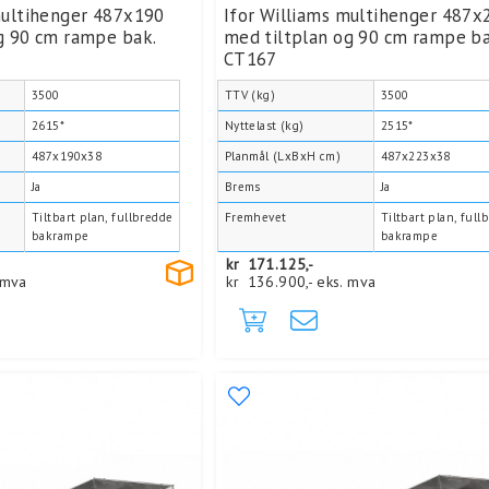
multihenger 487x190
Ifor Williams multihenger 487x
g 90 cm rampe bak.
med tiltplan og 90 cm rampe ba
CT167
3500
TTV (kg)
3500
2615*
Nyttelast (kg)
2515*
487x190x38
Planmål (LxBxH cm)
487x223x38
Ja
Brems
Ja
Tiltbart plan, fullbredde
Fremhevet
Tiltbart plan, full
bakrampe
bakrampe
kr
171.125,-
 mva
kr
136.900,-
eks. mva