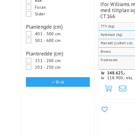
Bak
Ifor Williams 
Foran
med tiltplan o
Sider
CT166
Planlengde (cm)
TTV (kg)
401 - 500 cm
Nyttelast (kg)
501 - 600 cm
Planmål (LxBxH cm)
Brems
Planbredde (cm)
Fremhevet
151 - 200 cm
201 - 250 cm
kr
148.625,-
kr
118.900,-
eks.
Bruk