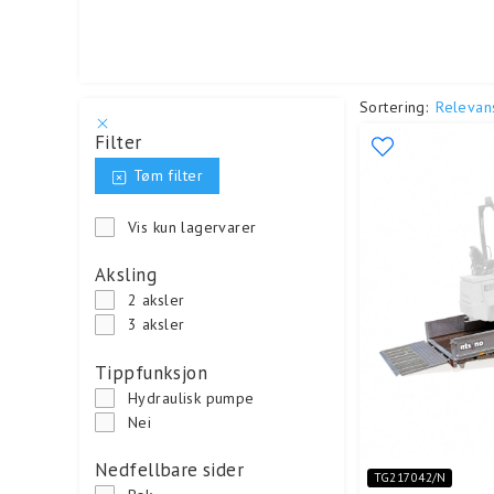
Sortering:
Relevan
Filter
Tøm filter
Vis kun lagervarer
Aksling
2 aksler
3 aksler
Tippfunksjon
Hydraulisk pumpe
Nei
Nedfellbare sider
TG217042/N