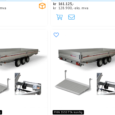
kr
161.125,-
 mva
kr
128.900,-
eks. mva
g
PHN 3555TTA konfig