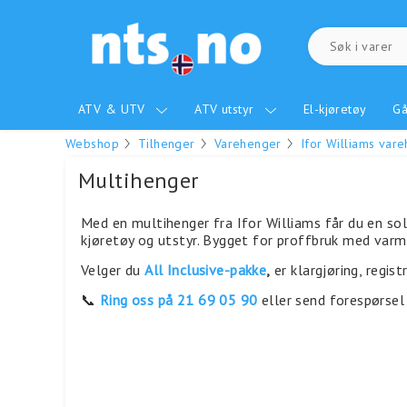
ATV & UTV
ATV utstyr
El-kjøretøy
Gå
Webshop
Tilhenger
Varehenger
Ifor Williams var
Multihenger
Med en multihenger fra Ifor Williams får du en sol
kjøretøy og utstyr. Bygget for proffbruk med varm
Velger du
All Inclusive-pakke
,
er klargjøring, regis
📞
Ring oss på 21 69 05 90
eller send forespørsel