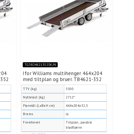
TG5824621352SK/N
204
Ifor Williams multihenger 464x204
-352
med tiltplan og bruer. TB4621-352
TTV (kg)
3500
Nyttelast (kg)
2711*
Planmål (LxBxH cm)
464x204x32,5
Brems
Ja
Fremhevet
Tiltplan, parable
bladfjærer