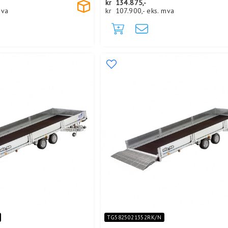
kr
134.875,-
mva
kr
107.900,-
eks. mva
TG5825021352RK/N