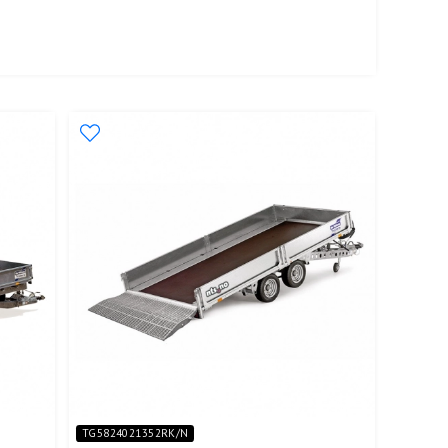
TG5824021352RK/N