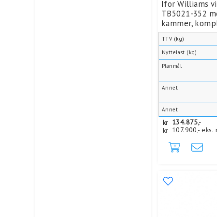
Ifor Williams 
TB5021-352 m
kammer, kompl
TTV (kg)
Nyttelast (kg)
Planmål
Annet
Annet
kr
134.875,-
kr
107.900,-
eks.