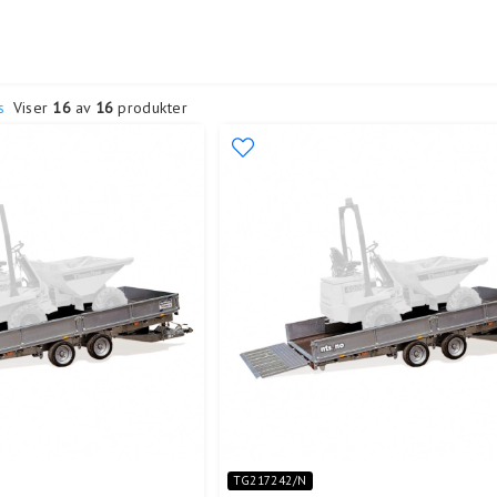
s
Viser
16
av
16
produkter
TG217242/N