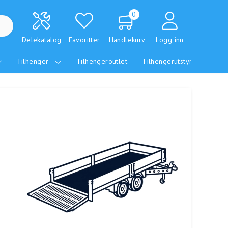
0
Delekatalog
Favoritter
Handlekurv
Logg inn
Tilhenger
Tilhengeroutlet
Tilhengerutstyr