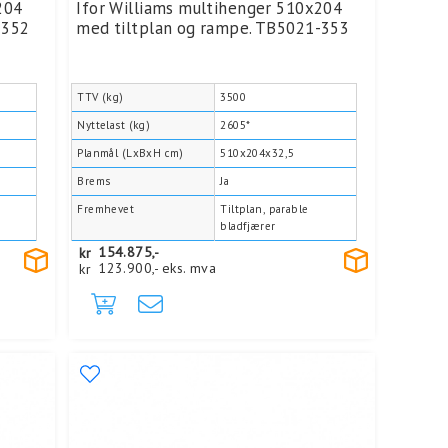
204
Ifor Williams multihenger 510x204
-352
med tiltplan og rampe. TB5021-353
TTV (kg)
3500
Nyttelast (kg)
2605*
Planmål (LxBxH cm)
510x204x32,5
Brems
Ja
Fremhevet
Tiltplan, parable
bladfjærer
kr
154.875,-
kr
123.900,-
eks. mva