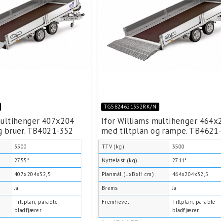
TG5824621352RK/N
multihenger 407x204
Ifor Williams multihenger 464x
g bruer. TB4021-352
med tiltplan og rampe. TB4621
3500
TTV (kg)
3500
2755*
Nyttelast (kg)
2711*
407x204x32,5
Planmål (LxBxH cm)
464x204x32,5
Ja
Brems
Ja
Tiltplan, parable
Fremhevet
Tiltplan, parable
bladfjærer
bladfjærer