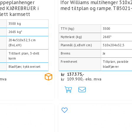
vippeplanhenger
Ifor Williams multihenger 510x
ed KJØREBRUER i
med tiltplan og rampe. TB5021
ett karmsett
3500 kg
TTV (kg)
3500
2665 kg*
Nyttelast (kg)
2665*
204x510x32,5 cm
(BxLxH)
Planmål (LxBxH cm)
510x204x32,5
Tiltbart plan, 3-delt
Brems
Ja
karm
Fremhevet
Tiltplan, parable
Bladfjær, tykksveiset
bladfjærer
kr
137.375,-
 mva
kr
109.900,-
eks. mva