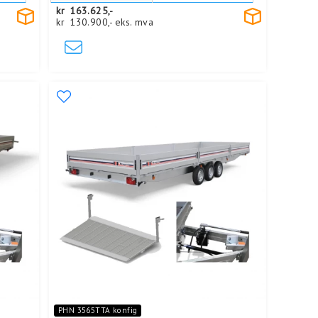
kr
163.625,-
kr
130.900,-
eks. mva
PHN 3565TTA konfig