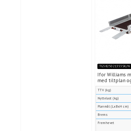
TG5825021353SK/N
Ifor Williams 
med tiltplan o
TTV (kg)
Nyttelast (kg)
Planmål (LxBxH cm)
Brems
Fremhevet