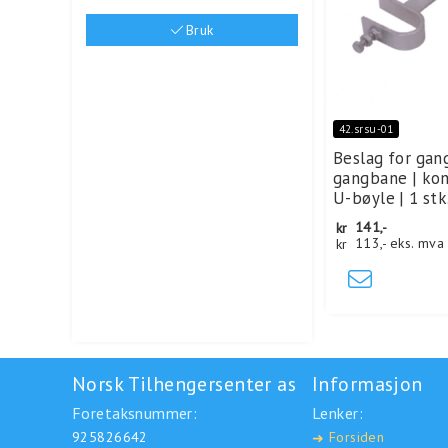
Bruk
42.srsu-01
Beslag for gan
gangbane | ko
U-bøyle | 1 stk
kr
141,-
kr
113,-
eks. mva
Norsk Tilhengersenter as
Informasjon
Foretaksnummer:
Lenker:
925826642
Forsiden
➜