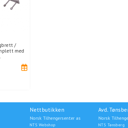
gbrett /
mplett med
.
Nettbutikken
Avd. Tønsbe
Norsk Tilhengersenter as
Norsk Tilhenge
NTS Webshop
NTS Tønsberg