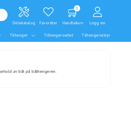
0
Delekatalog
Favoritter
Handlekurv
Logg inn
Tilhenger
Tilhengeroutlet
Tilhengerutstyr
ikehold av båt på båthengeren.