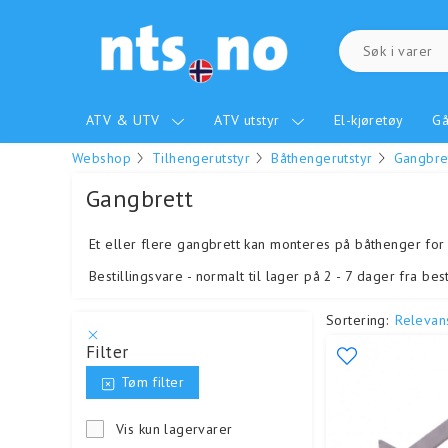
ATV & UTV
ATV utstyr
El-kjøretøy
Gå
Webshop
Tilhengerutstyr
Båthengerutstyr
Gangbre
Gangbrett
Et eller flere gangbrett kan monteres på båthenger for
​​​​​​​Bestillingsvare - normalt til lager på 2 - 7 dager fra 
Sortering:
Relevan
Filter
Tøm filter
Vis kun lagervarer