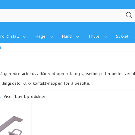
rd & stall
Hage
Hund
Thule
Sykkel
tt
 å gi bedre arbeidsvilkår ved opptrekk og sjøsetting eller under vedl
bestillingsdato. Klikk kontaktknappen for å bestille.
s
Viser
1
av
1
produkter