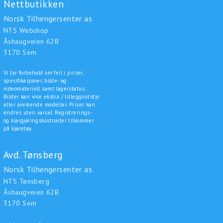
Nettbutikken
Norsk Tilhengersenter as
NTS Webshop
Åshaugveien 62B
3170 Sem
Vi tar forbehold om feil i priser,
spesifikasjoner, bilde- og
videomateriell samt lagerstatus.
Bilder kan vise ekstra / tilleggsutstyr
eller avvikende modeller. Priser kan
endres uten varsel. Registrerings-
og klargjøringskostnader tilkommer
på kjøretøy.
Avd. Tønsberg
Norsk Tilhengersenter as
NTS Tønsberg
Åshaugveien 62B
3170 Sem