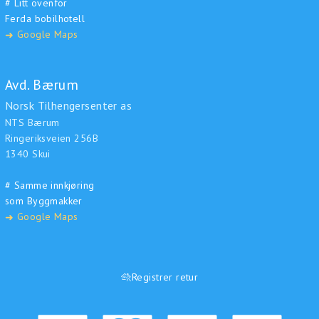
# Litt ovenfor
Ferda bobilhotell
Google Maps
➜
Avd. Bærum
Norsk Tilhengersenter as
NTS Bærum
Ringeriksveien 256B
1340 Skui
# Samme innkjøring
som Byggmakker
Google Maps
➜
Registrer retur