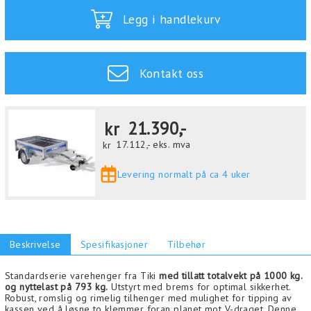
Legg i handlekurv
Kontakt oss
kr
21.390,-
kr
17.112,-
eks. mva
Levering normalt på ca 4 uker
Beskrivelse
Spesifikasjoner
Tilbehør
Standardserie varehenger fra Tiki
med tillatt totalvekt på 1000 kg.
og nyttelast på 793 kg.
Utstyrt med brems for optimal sikkerhet.
Robust, romslig og rimelig tilhenger med mulighet for tipping av
kassen ved å løsne to klemmer foran planet mot V-draget. Denne