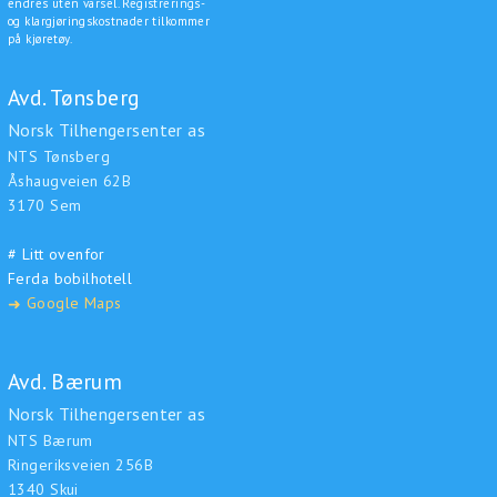
endres uten varsel. Registrerings-
og klargjøringskostnader tilkommer
på kjøretøy.
Avd. Tønsberg
Norsk Tilhengersenter as
NTS Tønsberg
Åshaugveien 62B
3170 Sem
# Litt ovenfor
Ferda bobilhotell
Google Maps
➜
Avd. Bærum
Norsk Tilhengersenter as
NTS Bærum
Ringeriksveien 256B
1340 Skui