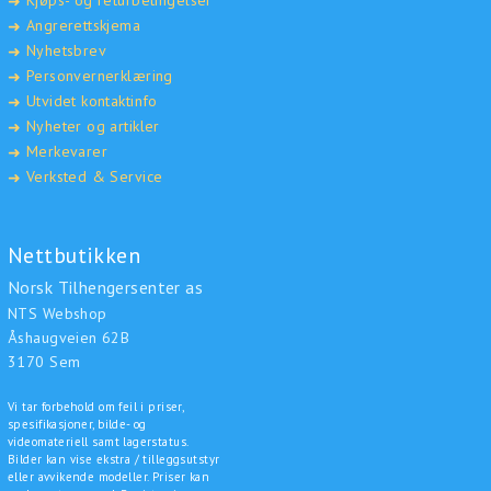
Kjøps- og returbetingelser
➜
Angrerettskjema
➜
Nyhetsbrev
➜
Personvernerklæring
➜
Utvidet kontaktinfo
➜
Nyheter og artikler
➜
Merkevarer
➜
Verksted & Service
➜
Nettbutikken
Norsk Tilhengersenter as
NTS Webshop
Åshaugveien 62B
3170 Sem
Vi tar forbehold om feil i priser,
spesifikasjoner, bilde- og
videomateriell samt lagerstatus.
Bilder kan vise ekstra / tilleggsutstyr
eller avvikende modeller. Priser kan