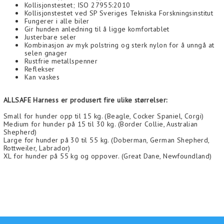
Kollisjonstestet; ISO 27955:2010
Kollisjonstestet ved SP Sveriges Tekniska Forskningsinstitut
Fungerer i alle biler
Gir hunden anledning til å ligge komfortablet
Justerbare seler
Kombinasjon av myk polstring og sterk nylon for å unngå at
selen gnager
Rustfrie metallspenner
Reflekser
Kan vaskes
ALLSAFE Harness er produsert fire ulike størrelser:
Small for hunder opp til 15 kg. (Beagle, Cocker Spaniel, Corgi)
Medium for hunder på 15 til 30 kg. (Border Collie, Australian
Shepherd)
Large for hunder på 30 til 55 kg. (Doberman, German Shepherd,
Rottweiler, Labrador)
XL for hunder på 55 kg og oppover. (Great Dane, Newfoundland)