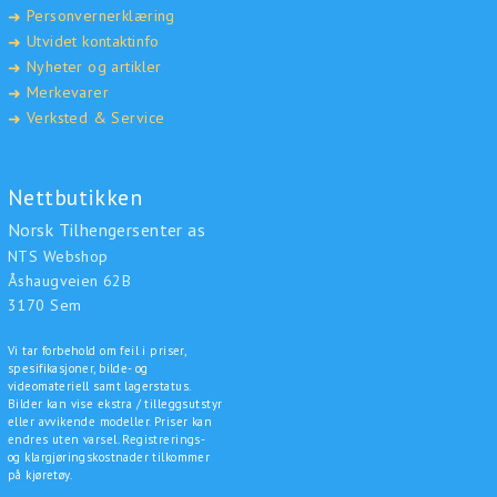
Personvernerklæring
➜
Utvidet kontaktinfo
➜
Nyheter og artikler
➜
Merkevarer
➜
Verksted & Service
➜
Nettbutikken
Norsk Tilhengersenter as
NTS Webshop
Åshaugveien 62B
3170 Sem
Vi tar forbehold om feil i priser,
spesifikasjoner, bilde- og
videomateriell samt lagerstatus.
Bilder kan vise ekstra / tilleggsutstyr
eller avvikende modeller. Priser kan
endres uten varsel. Registrerings-
og klargjøringskostnader tilkommer
på kjøretøy.