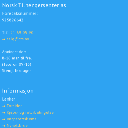
Norsk Tilhengersenter as
Foretaksnummer:
925826642
Tlf.:
21 69 05 90
salg@nts.no
➜
Åpningstider:
8-16 man til fre.
(Telefon 09-16)
Stengt lørdager
Informasjon
Lenker:
Forsiden
➜
Kjøps- og returbetingelser
➜
Angrerettskjema
➜
Nyhetsbrev
➜