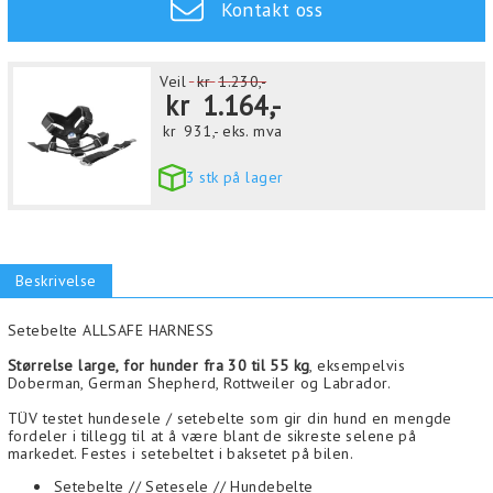
Kontakt oss
Veil
kr
1.230,-
kr
1.164,-
kr
931,-
eks. mva
3 stk på lager
Beskrivelse
Setebelte ALLSAFE HARNESS
Størrelse large, for hunder fra 30 til 55 kg
, eksempelvis
Doberman, German Shepherd, Rottweiler og Labrador.
TÜV testet hundesele / setebelte som gir din hund en mengde
fordeler i tillegg til at å være blant de sikreste selene på
markedet. Festes i setebeltet i baksetet på bilen.
Setebelte // Setesele // Hundebelte