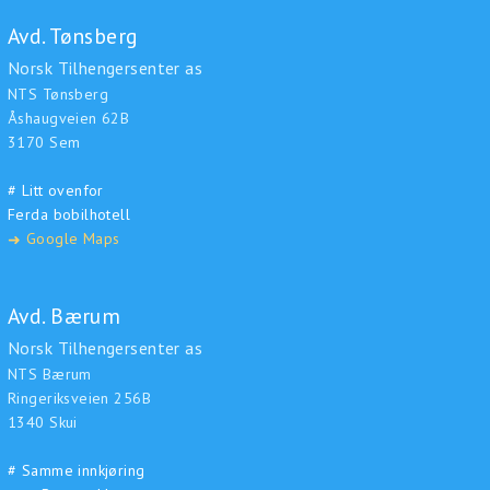
Avd. Tønsberg
Norsk Tilhengersenter as
NTS Tønsberg
Åshaugveien 62B
3170 Sem
# Litt ovenfor
Ferda bobilhotell
Google Maps
➜
Avd. Bærum
Norsk Tilhengersenter as
NTS Bærum
Ringeriksveien 256B
1340 Skui
# Samme innkjøring