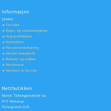
Informasjon
Lenker:
Forsiden
➜
Kjøps- og returbetingelser
➜
Angrerettskjema
➜
Nyhetsbrev
➜
Personvernerklæring
➜
Utvidet kontaktinfo
➜
Nyheter og artikler
➜
Merkevarer
➜
Verksted & Service
➜
Nettbutikken
Norsk Tilhengersenter as
NTS Webshop
Åshaugveien 62B