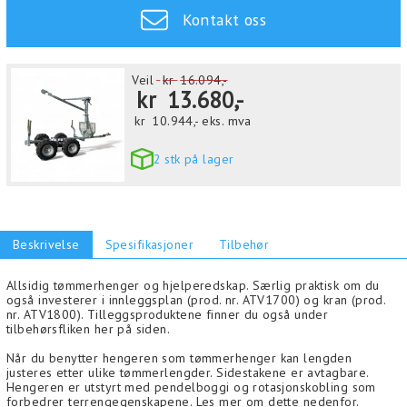
Kontakt oss
Veil
kr
16.094,-
kr
13.680,-
kr
10.944,-
eks. mva
2 stk på lager
Beskrivelse
Spesifikasjoner
Tilbehør
Allsidig tømmerhenger og hjelperedskap. Særlig praktisk om du
også investerer i innleggsplan (prod. nr. ATV1700) og kran (prod.
nr. ATV1800). Tilleggsproduktene finner du også under
tilbehørsfliken her på siden.
Når du benytter hengeren som tømmerhenger kan lengden
justeres etter ulike tømmerlengder. Sidestakene er avtagbare.
Hengeren er utstyrt med pendelboggi og rotasjonskobling som
forbedrer terrengegenskapene. Les mer om dette nedenfor.