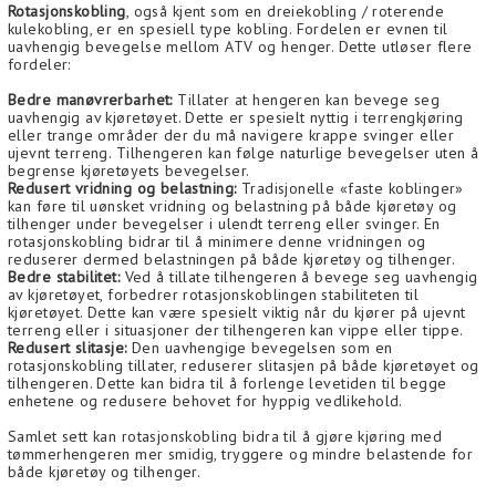
Rotasjonskobling
, også kjent som en dreiekobling / roterende
kulekobling, er en spesiell type kobling. Fordelen er evnen til
uavhengig bevegelse mellom ATV og henger. Dette utløser flere
fordeler:
Bedre manøvrerbarhet:
Tillater at hengeren kan bevege seg
uavhengig av kjøretøyet. Dette er spesielt nyttig i terrengkjøring
eller trange områder der du må navigere krappe svinger eller
ujevnt terreng. Tilhengeren kan følge naturlige bevegelser uten å
begrense kjøretøyets bevegelser.
Redusert vridning og belastning:
Tradisjonelle «faste koblinger»
kan føre til uønsket vridning og belastning på både kjøretøy og
tilhenger under bevegelser i ulendt terreng eller svinger. En
rotasjonskobling bidrar til å minimere denne vridningen og
reduserer dermed belastningen på både kjøretøy og tilhenger.
Bedre stabilitet:
Ved å tillate tilhengeren å bevege seg uavhengig
av kjøretøyet, forbedrer rotasjonskoblingen stabiliteten til
kjøretøyet. Dette kan være spesielt viktig når du kjører på ujevnt
terreng eller i situasjoner der tilhengeren kan vippe eller tippe.
Redusert slitasje:
Den uavhengige bevegelsen som en
rotasjonskobling tillater, reduserer slitasjen på både kjøretøyet og
tilhengeren. Dette kan bidra til å forlenge levetiden til begge
enhetene og redusere behovet for hyppig vedlikehold.
Samlet sett kan rotasjonskobling bidra til å gjøre kjøring med
tømmerhengeren mer smidig, tryggere og mindre belastende for
både kjøretøy og tilhenger.