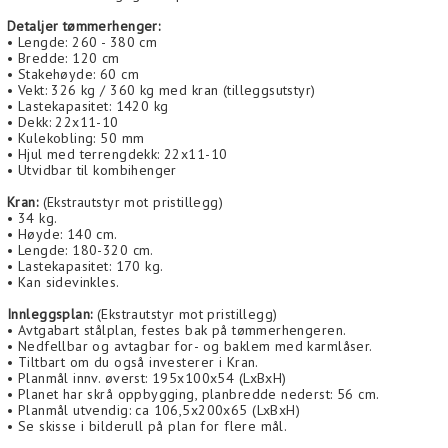
Detaljer tømmerhenger:
• Lengde: 260 - 380 cm
• Bredde: 120 cm
• Stakehøyde: 60 cm
• Vekt: 326 kg / 360 kg med kran (tilleggsutstyr)
• Lastekapasitet: 1420 kg
• Dekk: 22x11-10
• Kulekobling: 50 mm
• Hjul med terrengdekk: 22x11-10
• Utvidbar til kombihenger
Kran:
(Ekstrautstyr mot pristillegg)
• 34 kg.
• Høyde: 140 cm.
• Lengde: 180-320 cm.
• Lastekapasitet: 170 kg.
• Kan sidevinkles.
Innleggsplan:
(Ekstrautstyr mot pristillegg)
• Avtgabart stålplan, festes bak på tømmerhengeren.
• Nedfellbar og avtagbar for- og baklem med karmlåser.
• Tiltbart om du også investerer i Kran.
• Planmål innv. øverst: 195x100x54 (LxBxH)
• Planet har skrå oppbygging, planbredde nederst: 56 cm.
• Planmål utvendig: ca 106,5x200x65 (LxBxH)
• Se skisse i bilderull på plan for flere mål.