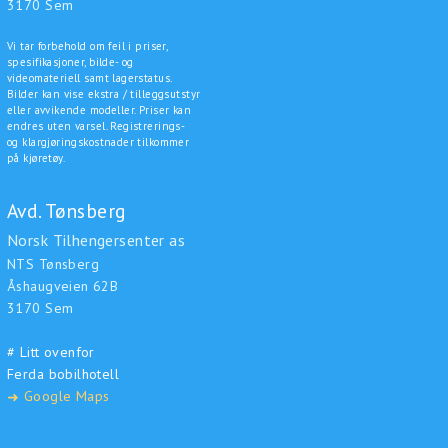
3170 Sem
Vi tar forbehold om feil i priser,
spesifikasjoner, bilde- og
videomateriell samt lagerstatus.
Bilder kan vise ekstra / tilleggsutstyr
eller avvikende modeller. Priser kan
endres uten varsel. Registrerings-
og klargjøringskostnader tilkommer
på kjøretøy.
Avd. Tønsberg
Norsk Tilhengersenter as
NTS Tønsberg
Åshaugveien 62B
3170 Sem
# Litt ovenfor
Ferda bobilhotell
Google Maps
➜