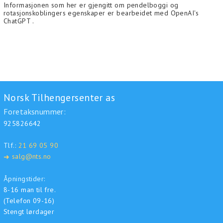
Informasjonen som her er gjengitt om pendelboggi og
rotasjonskoblingers egenskaper er bearbeidet med OpenAI's
ChatGPT .
Norsk Tilhengersenter as
Foretaksnummer:
925826642
Tlf.:
21 69 05 90
salg@nts.no
➜
Åpningstider:
8-16 man til fre.
(Telefon 09-16)
Stengt lørdager