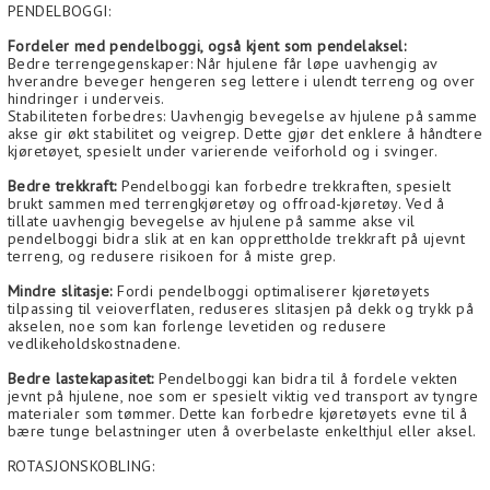
PENDELBOGGI:
Fordeler med pendelboggi, også kjent som pendelaksel:
Bedre terrengegenskaper: Når hjulene får løpe uavhengig av
hverandre beveger hengeren seg lettere i ulendt terreng og over
hindringer i underveis.
Stabiliteten forbedres: Uavhengig bevegelse av hjulene på samme
akse gir økt stabilitet og veigrep. Dette gjør det enklere å håndtere
kjøretøyet, spesielt under varierende veiforhold og i svinger.
Bedre trekkraft:
Pendelboggi kan forbedre trekkraften, spesielt
brukt sammen med terrengkjøretøy og offroad-kjøretøy. Ved å
tillate uavhengig bevegelse av hjulene på samme akse vil
pendelboggi bidra slik at en kan opprettholde trekkraft på ujevnt
terreng, og redusere risikoen for å miste grep.
Mindre slitasje:
Fordi pendelboggi optimaliserer kjøretøyets
tilpassing til veioverflaten, reduseres slitasjen på dekk og trykk på
akselen, noe som kan forlenge levetiden og redusere
vedlikeholdskostnadene.
Bedre lastekapasitet:
Pendelboggi kan bidra til å fordele vekten
jevnt på hjulene, noe som er spesielt viktig ved transport av tyngre
materialer som tømmer. Dette kan forbedre kjøretøyets evne til å
bære tunge belastninger uten å overbelaste enkelthjul eller aksel.
ROTASJONSKOBLING: