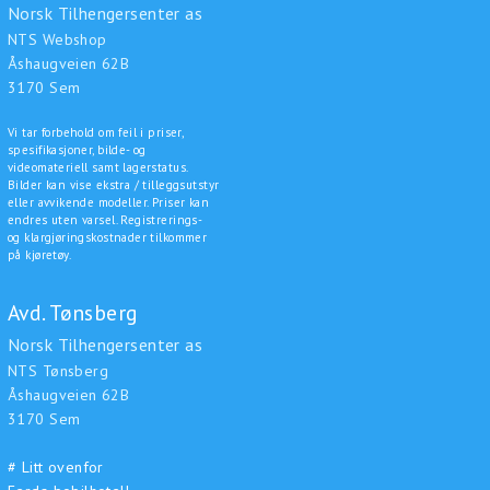
Norsk Tilhengersenter as
NTS Webshop
Åshaugveien 62B
3170 Sem
Vi tar forbehold om feil i priser,
spesifikasjoner, bilde- og
videomateriell samt lagerstatus.
Bilder kan vise ekstra / tilleggsutstyr
eller avvikende modeller. Priser kan
endres uten varsel. Registrerings-
og klargjøringskostnader tilkommer
på kjøretøy.
Avd. Tønsberg
Norsk Tilhengersenter as
NTS Tønsberg
Åshaugveien 62B
3170 Sem
# Litt ovenfor