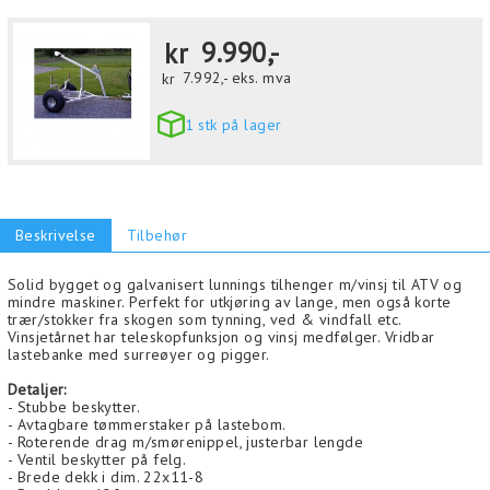
kr
9.990,-
kr
7.992,-
eks. mva
1 stk på lager
Beskrivelse
Tilbehør
Solid bygget og galvanisert lunnings tilhenger m/vinsj til ATV og
mindre maskiner. Perfekt for utkjøring av lange, men også korte
trær/stokker fra skogen som tynning, ved & vindfall etc.
Vinsjetårnet har teleskopfunksjon og vinsj medfølger. Vridbar
lastebanke med surreøyer og pigger.
Detaljer:
- Stubbe beskytter.
- Avtagbare tømmerstaker på lastebom.
- Roterende drag m/smørenippel, justerbar lengde
- Ventil beskytter på felg.
- Brede dekk i dim. 22x11-8