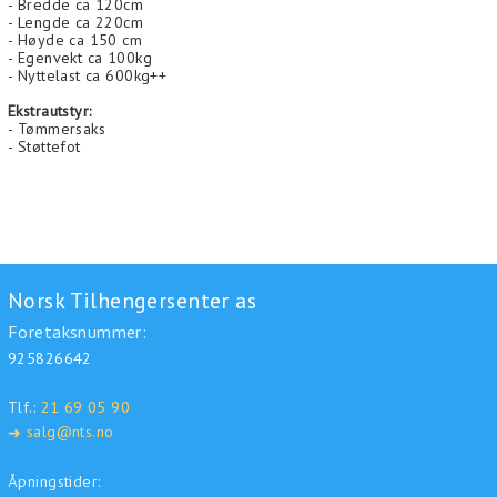
- Bredde ca 120cm
- Lengde ca 220cm
- Høyde ca 150 cm
- Egenvekt ca 100kg
- Nyttelast ca 600kg++
Ekstrautstyr:
- Tømmersaks
- Støttefot
Norsk Tilhengersenter as
Foretaksnummer:
925826642
Tlf.:
21 69 05 90
salg@nts.no
➜
Åpningstider: