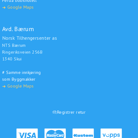
Ferda bobilhotell
Google Maps
➜
Avd. Bærum
Norsk Tilhengersenter as
NTS Bærum
Ringeriksveien 256B
1340 Skui
# Samme innkjøring
som Byggmakker
Google Maps
➜
Registrer retur