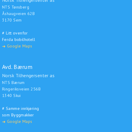
Norsk Tilhengersenter as
NTS Tønsberg
Åshaugveien 62B
3170 Sem
# Litt ovenfor
Ferda bobilhotell
Google Maps
➜
Avd. Bærum
Norsk Tilhengersenter as
NTS Bærum
Ringeriksveien 256B
1340 Skui
# Samme innkjøring
som Byggmakker
Google Maps
➜