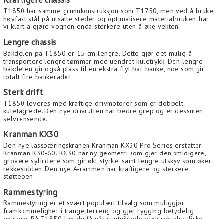
Kraftigere chassis
T1850 har samme grunnkonstruksjon som T1750, men ved å bruke
høyfast stål på utsatte steder og optimalisere materialbruken, har
vi klart å gjøre vognen enda sterkere uten å øke vekten.
Lengre chassis
Bakdelen på T1850 er 15 cm lengre. Dette gjør det mulig å
transportere lengre tømmer med uendret kuletrykk. Den lengre
bakdelen gir også plass til en ekstra flyttbar banke, noe som gir
totalt fire bankerader.
Sterk drift
T1850 leveres med kraftige drivmotorer som er dobbelt
kulelagrede. Den nye drivrullen har bedre grep og er dessuten
selvrensende.
Kranman KX30
Den nye lassbæringskranen Kranman KX30 Pro Series erstatter
Kranman K30-60. KX30 har ny geometri som gjør den smidigere,
grovere sylindere som gir økt styrke, samt lengre utskyv som øker
rekkevidden. Den nye A-rammen har kraftigere og sterkere
støtteben.
Rammestyring
Rammestyring er et svært populært tilvalg som muliggjør
framkommelighet i trange terreng og gjør rygging betydelig
enklere. På T1850 kan du få vår nyutviklede elektrohydrauliske