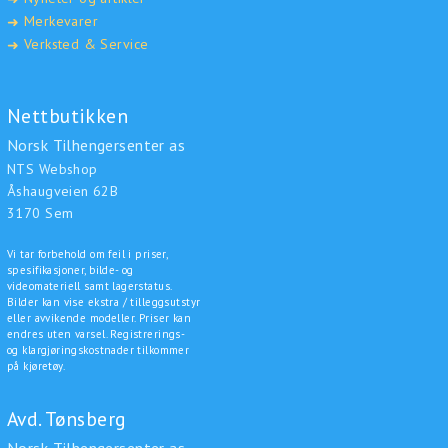
Merkevarer
➜
Verksted & Service
➜
Nettbutikken
Norsk Tilhengersenter as
NTS Webshop
Åshaugveien 62B
3170 Sem
Vi tar forbehold om feil i priser,
spesifikasjoner, bilde- og
videomateriell samt lagerstatus.
Bilder kan vise ekstra / tilleggsutstyr
eller avvikende modeller. Priser kan
endres uten varsel. Registrerings-
og klargjøringskostnader tilkommer
på kjøretøy.
Avd. Tønsberg