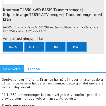
Kranman T1850 4WD BASIS Tømmerhenger |
Griplastevogn T1850 ATV henger | Tømmerhenger med
kran
BASIS utgave: • Honda GX200 motor • 30-50 Kran • Flerspaks
ventilpakke • Hjul: 22x11-8.
Velg utrustningspakke;
BASIS
COMFORT
PRO
PRO+
Beskrivelse
Tilbehør
Opplyst pris er "fra" pris; Kranman har nå gått over til utstyrspakker
på samtlige tømmerhengere i sortimentet. Dette gjør det enklere å
velge riktig produkt:
På T1850 tømmerhenger kan man velge basis, comfort, pro eller
pro+ versjon. I tillegg velger man tilvalg og utstyr.