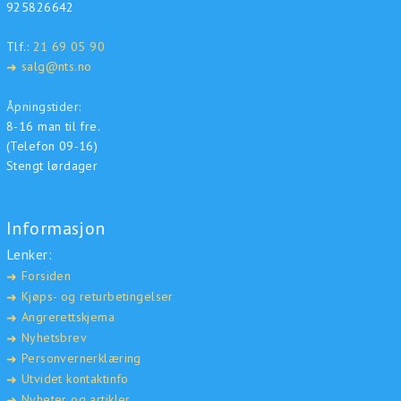
925826642
Tlf.:
21 69 05 90
salg@nts.no
➜
Åpningstider:
8-16 man til fre.
(Telefon 09-16)
Stengt lørdager
Informasjon
Lenker:
Forsiden
➜
Kjøps- og returbetingelser
➜
Angrerettskjema
➜
Nyhetsbrev
➜
Personvernerklæring
➜
Utvidet kontaktinfo
➜
Nyheter og artikler
➜