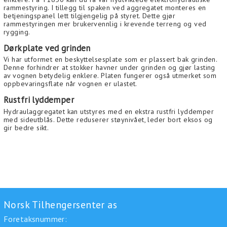
rammestyring. I tillegg til spaken ved aggregatet monteres en
betjeningspanel lett tilgjengelig på styret. Dette gjør
rammestyringen mer brukervennlig i krevende terreng og ved
rygging.
Dørkplate ved grinden
Vi har utformet en beskyttelsesplate som er plassert bak grinden.
Denne forhindrer at stokker havner under grinden og gjør lasting
av vognen betydelig enklere. Platen fungerer også utmerket som
oppbevaringsflate når vognen er ulastet.
Rustfri lyddemper
Hydraulaggregatet kan utstyres med en ekstra rustfri lyddemper
med sideutblås. Dette reduserer støynivået, leder bort eksos og
gir bedre sikt.
Norsk Tilhengersenter as
Foretaksnummer: