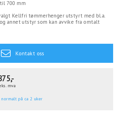
til 700 mm
tvalgt Kellfri tømmerhenger utstyrt med bl.a.
l og annet utstyr som kan avvike fra omtalt
Kontakt oss
875,-
eks. mva
 normalt på ca 2 uker