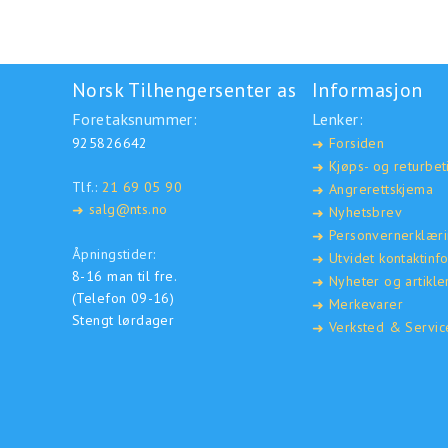
Norsk Tilhengersenter as
Informasjon
Foretaksnummer:
Lenker:
925826642
Forsiden
➜
Kjøps- og returbet
➜
Tlf.:
21 69 05 90
Angrerettskjema
➜
salg@nts.no
➜
Nyhetsbrev
➜
Personvernerklær
➜
Åpningstider:
Utvidet kontaktinf
➜
8-16 man til fre.
Nyheter og artikle
➜
(Telefon 09-16)
Merkevarer
➜
Stengt lørdager
Verksted & Servic
➜