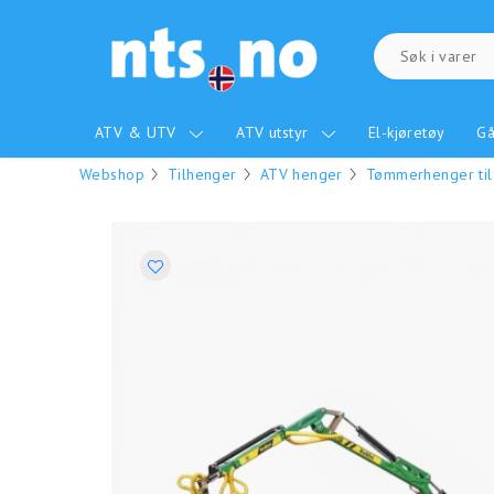
ATV & UTV
ATV utstyr
El-kjøretøy
Gå
Webshop
Tilhenger
ATV henger
Tømmerhenger til