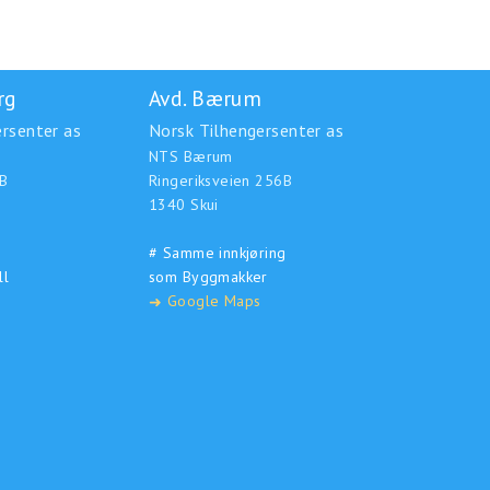
rg
Avd. Bærum
rsenter as
Norsk Tilhengersenter as
NTS Bærum
B
Ringeriksveien 256B
1340 Skui
# Samme innkjøring
ll
som Byggmakker
Google Maps
➜