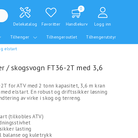
0
Delekatalog
Favoritter
Handlekurv
Logg inn
Tilhenger
Tilhengeroutlet
Tilhengerutstyr
g elstart
er / skogsvogn FT36-2T med 3,6
2T for ATV med 2 tonn kapasitet, 3,6 m kran
med elstart. En robust og driftssikker løsning
ndtering av virke i skog og terreng.
art (tilkobles ATV)
idningsstivhet
sikker lasting
l balanse og kuletrykk