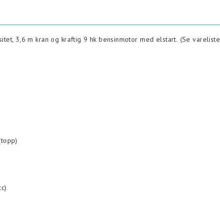
et, 3,6 m kran og kraftig 9 hk bensinmotor med elstart.
(Se varelist
(topp)
cc)