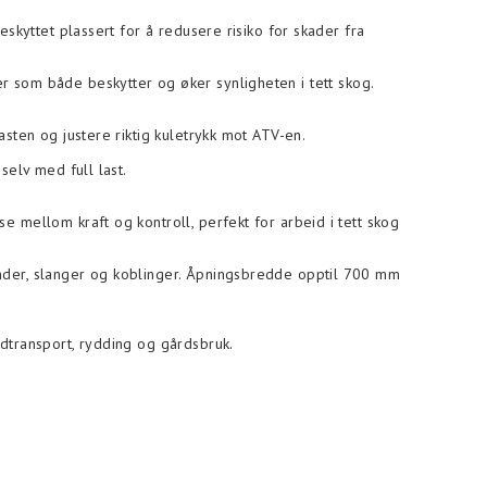
skyttet plassert for å redusere risiko for skader fra
r som både beskytter og øker synligheten i tett skog.
asten og justere riktig kuletrykk mot ATV-en.
selv med full last.
e mellom kraft og kontroll, perfekt for arbeid i tett skog
inder, slanger og koblinger. Åpningsbredde opptil 700 mm
edtransport, rydding og gårdsbruk.