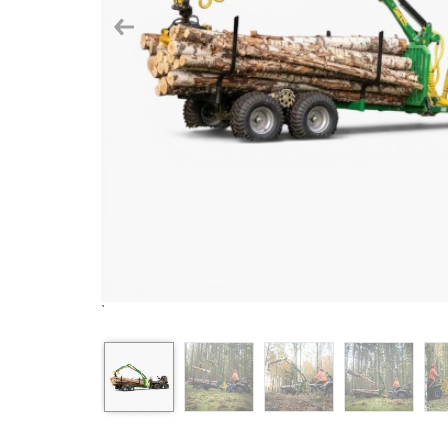
Previous
`