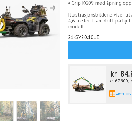
• Grip KG09 med åpning opp
Next
Illustrasjonsbildene viser u
4,6 meter kran, drift på hju
modell.
21-SV20.101E
kr
84.
kr
67.900,-
Levering