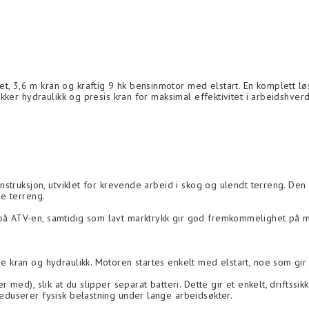
t, 3,6 m kran og kraftig 9 hk bensinmotor med elstart. En komplett l
sikker hydraulikk og presis kran for maksimal effektivitet i arbeidshver
konstruksjon, utviklet for krevende arbeid i skog og ulendt terreng. De
de terreng.
 på ATV-en, samtidig som lavt marktrykk gir god fremkommelighet på m
åde kran og hydraulikk. Motoren startes enkelt med elstart, noe som gi
r med), slik at du slipper separat batteri. Dette gir et enkelt, driftssi
reduserer fysisk belastning under lange arbeidsøkter.