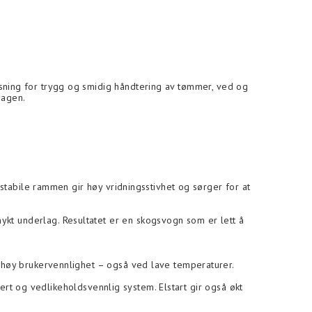
øsning for trygg og smidig håndtering av tømmer, ved og
dagen.
n stabile rammen gir høy vridningsstivhet og sørger for at
ykt underlag. Resultatet er en skogsvogn som er lett å
r høy brukervennlighet – også ved lave temperaturer.
kkert og vedlikeholdsvennlig system. Elstart gir også økt