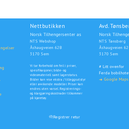
Nettbutikken
Avd. Tønsbe
Norsk Tilhengersenter as
Norsk Tilhenge
NTS Webshop
NTS Tønsberg
Åshaugveien 62B
Åshaugveien 62
ingelser
3170 Sem
3170 Sem
Vi tar forbehold om feil i priser,
# Litt ovenfor
ing
spesifikasjoner, bilde- og
Ferda bobilhote
o
videomateriell samt lagerstatus.
Google Maps
➜
Bilder kan vise ekstra / tilleggsutstyr
r
eller avvikende modeller. Priser kan
endres uten varsel. Registrerings-
og klargjøringskostnader tilkommer
e
på kjøretøy.
Registrer retur