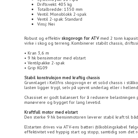
Driftsvekt: 405 kg
Totalbredde: 1350 mm
Ventil: Monoblokk 2-spak
Ventil 2-spak: Standard
Vinsj: Nei
Robust og effektiv
skogsvogn for ATV
med 2 tonn kapasite
virke i skog og terreng. Kombinerer stabilt chassis, drifts
• Kran 3,6 m
• 9 hk bensinmotor med elstart
• Ventilpakke 2-spak
• Grip KG09
Stabil konstruksjon med kraftig chassis
Grunnlaget i Kellfris skogsvogn er et solid chassis i stål
lasten ligger trygt, selv på ujevnt underlag eller i hellen
Chassiset er godt balansert for å redusere belastningen
manøvrere og bygget for lang levetid.
Kraftfull motor med elstart
Den sterke 9 hk bensinmotoren leverer stabil kraft til b
Elstarten drives via ATV-ens batteri (tilkoblingskabel følge
effektivitet ved hyppig start og stopp, samtidig som det 