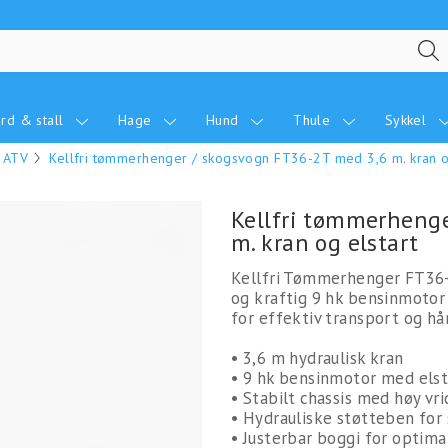
rd & stall
Hage
Hund
Thule
Sykkel
 ATV
Kellfri tømmerhenger / skogsvogn FT36-2T med 3,6 m. kran o
Kellfri tømmerheng
m. kran og elstart
Kellfri Tømmerhenger FT36-
og kraftig 9 hk bensinmotor 
for effektiv transport og hå
• 3,6 m hydraulisk kran
• 9 hk bensinmotor med elst
• Stabilt chassis med høy vr
• Hydrauliske støtteben for 
• Justerbar boggi for optima