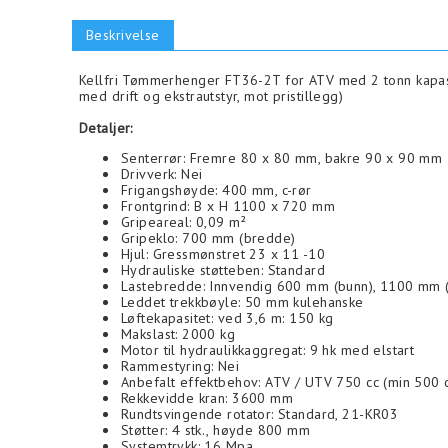
Beskrivelse
Kellfri Tømmerhenger FT36-2T for ATV med 2 tonn kapasit
med drift og ekstrautstyr, mot pristillegg)
Detaljer:
Senterrør: Fremre 80 x 80 mm, bakre 90 x 90 mm
Drivverk: Nei
Frigangshøyde: 400 mm, c-rør
Frontgrind: B x H 1100 x 720 mm
Gripeareal: 0,09 m²
Gripeklo: 700 mm (bredde)
Hjul: Gressmønstret 23 x 11 -10
Hydrauliske støtteben: Standard
Lastebredde: Innvendig 600 mm (bunn), 1100 mm 
Leddet trekkbøyle: 50 mm kulehanske
Løftekapasitet: ved 3,6 m: 150 kg
Makslast: 2000 kg
Motor til hydraulikkaggregat: 9 hk med elstart
Rammestyring: Nei
Anbefalt effektbehov: ATV / UTV 750 cc (min 500 
Rekkevidde kran: 3600 mm
Rundtsvingende rotator: Standard, 21-KR03
Støtter: 4 stk., høyde 800 mm
Systemtrykk: 16 Mpa