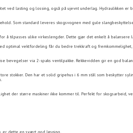
tet ved lasting og lossing, også på ujevnt underlag. Hydraulikken er be
likehold. Som standard leveres skogsvognen med gule slangbeskyttelse
r å tilpasses ulike virkeslengder. Dette gjør det enkelt å balansere l
 Med optimal vektfordeling får du bedre trekkraft og fremkommelighet, 
ise bevegelser via 2-spaks ventilpakke. Rekkevidden gir en god balans
ore stokker. Den har et solid gripehus i 6 mm stål som beskytter syl
k.
ighet der større maskiner ikke kommer til. Perfekt for skogsarbeid, v
, er dette en svært god løsning.