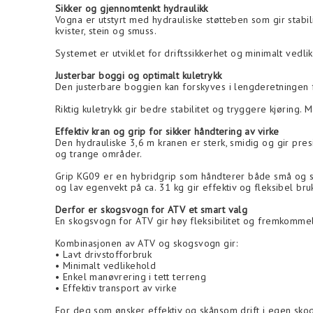
Sikker og gjennomtenkt hydraulikk
Vogna er utstyrt med hydrauliske støtteben som gir stabili
kvister, stein og smuss.
Systemet er utviklet for driftssikkerhet og minimalt ved
Justerbar boggi og optimalt kuletrykk
Den justerbare boggien kan forskyves i lengderetningen fo
Riktig kuletrykk gir bedre stabilitet og tryggere kjøring.
Effektiv kran og grip for sikker håndtering av virke
Den hydrauliske 3,6 m kranen er sterk, smidig og gir pres
og trange områder.
Grip KG09 er en hybridgrip som håndterer både små og st
og lav egenvekt på ca. 31 kg gir effektiv og fleksibel bru
Derfor er skogsvogn for ATV et smart valg
En skogsvogn for ATV gir høy fleksibilitet og fremkommel
Kombinasjonen av ATV og skogsvogn gir:
• Lavt drivstofforbruk
• Minimalt vedlikehold
• Enkel manøvrering i tett terreng
• Effektiv transport av virke
For deg som ønsker effektiv og skånsom drift i egen skog