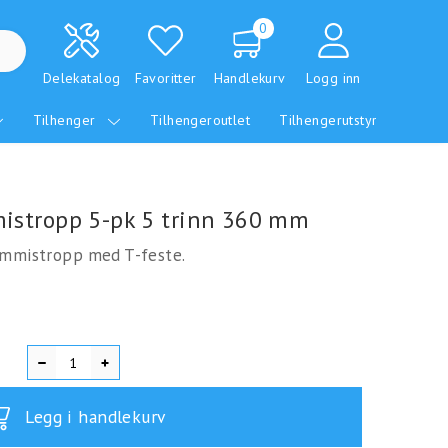
0
Delekatalog
Favoritter
Handlekurv
Logg inn
Tilhenger
Tilhengeroutlet
Tilhengerutstyr
mistropp 5-pk 5 trinn 360 mm
ummistropp med T-feste.
Legg i handlekurv