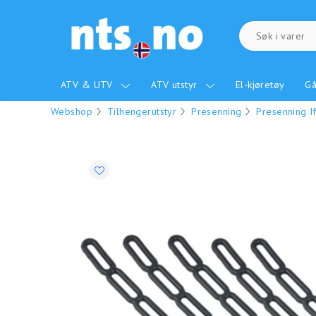
ATV & UTV
ATV utstyr
El-kjøretøy
Gå
Webshop
Tilhengerutstyr
Presenning
Presenning I