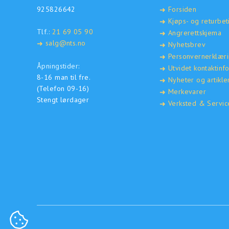
925826642
Forsiden
➜
Kjøps- og returbet
➜
Tlf.:
21 69 05 90
Angrerettskjema
➜
salg@nts.no
➜
Nyhetsbrev
➜
Personvernerklær
➜
Åpningstider:
Utvidet kontaktinf
➜
8-16 man til fre.
Nyheter og artikle
➜
(Telefon 09-16)
Merkevarer
➜
Stengt lørdager
Verksted & Servic
➜
COOKIE-INNSTILLINGER