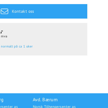
Kontakt oss
,-
. mva
 normalt på ca 1 uker
rg
Avd. Bærum
rsenter as
Norsk Tilhengersenter as