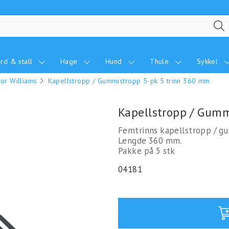
rd & stall
Hage
Hund
Thule
Sykkel
for Williams
Kapellstropp / Gummistropp 5-pk 5 trinn 360 mm
Kapellstropp / Gum
Femtrinns kapellstropp / g
Lengde 360 mm.
Pakke på 5 stk
04181