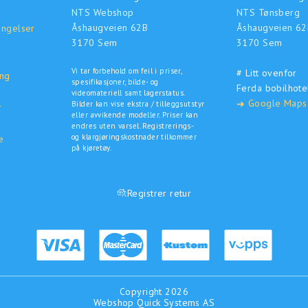
NTS Webshop
NTS Tønsberg
Åshaugveien 62B
Åshaugveien 62
ingelser
3170 Sem
3170 Sem
Vi tar forbehold om feil i priser,
# Litt ovenfor
ing
spesifikasjoner, bilde- og
Ferda bobilhote
o
videomateriell samt lagerstatus.
Google Maps
➜
Bilder kan vise ekstra / tilleggsutstyr
r
eller avvikende modeller. Priser kan
endres uten varsel. Registrerings-
og klargjøringskostnader tilkommer
e
på kjøretøy.
Registrer retur
Copyright 2026
Webshop
Quick Systems AS