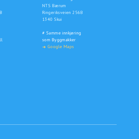
NTS Bærum
B
Ringeriksveien 256B
1340 Skui
# Samme innkjøring
ll
som Byggmakker
Google Maps
➜