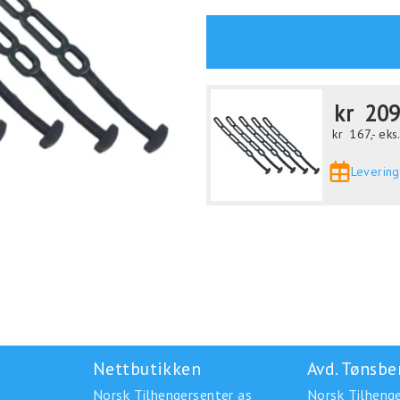
kr
209
kr
167,-
eks
Levering
Nettbutikken
Avd. Tønsbe
Norsk Tilhengersenter as
Norsk Tilhenge