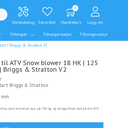
0
Delekatalog
Favoritter
Handlekurv
Logg inn
Tilhenger
Tilhengeroutlet
Tilhengerutstyr
tart | Briggs & Stratton V2
r til ATV Snow blower 18 HK | 125
 | Briggs & Stratton V2
V
tart Briggs & Stratton
0 mm
 vinsj med minimum kap. på 700 kg. og hengerfeste bak på din ATV.