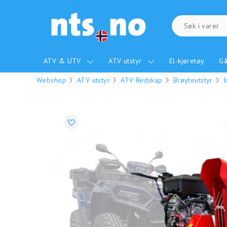
ATV & UTV
ATV utstyr
El-kjøretøy
Gå
Webshop
ATV utstyr
ATV Redskap
Brøyteutstyr
I