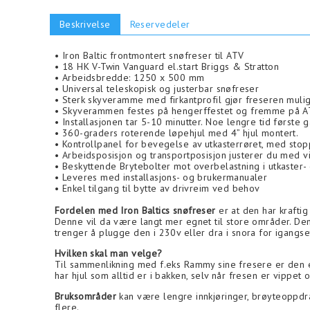
Beskrivelse
Reservedeler
• Iron Baltic frontmontert snøfreser til ATV
• 18 HK V-Twin Vanguard el.start Briggs & Stratton
• Arbeidsbredde: 1250 x 500 mm
• Universal teleskopisk og justerbar snøfreser
• Sterk skyveramme med firkantprofil gjør freseren mulig 
• Skyverammen festes på hengerffestet og fremme på A
• Installasjonen tar 5-10 minutter. Noe lengre tid første 
• 360-graders roterende løpehjul med 4” hjul montert.
• Kontrollpanel for bevegelse av utkasterrøret, med sto
• Arbeidsposisjon og transportposisjon justerer du med v
• Beskyttende Brytebolter mot overbelastning i utkaster-
• Leveres med installasjons- og brukermanualer
• Enkel tilgang til bytte av drivreim ved behov
Fordelen med Iron Baltics snøfreser
er at den har kraftig
Denne vil da være langt mer egnet til store områder. Denne
trenger å plugge den i 230v eller dra i snora for igangs
Hvilken skal man velge?
Til sammenlikning med f.eks Rammy sine fresere er den e
har hjul som alltid er i bakken, selv når fresen er vippe
Bruksområder
kan være lengre innkjøringer, brøyteoppdrag
flere.