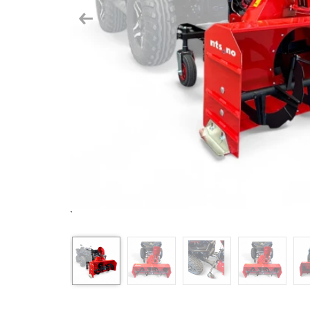
Previous
`