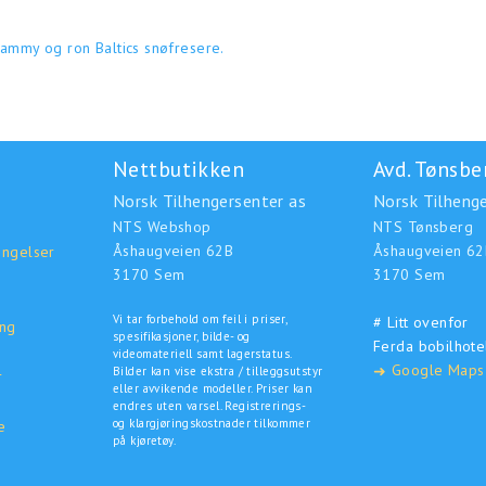
 Rammy og ron Baltics snøfresere.
Nettbutikken
Avd. Tønsbe
Norsk Tilhengersenter as
Norsk Tilhenge
NTS Webshop
NTS Tønsberg
Åshaugveien 62B
Åshaugveien 62
ingelser
3170 Sem
3170 Sem
Vi tar forbehold om feil i priser,
# Litt ovenfor
ing
spesifikasjoner, bilde- og
Ferda bobilhote
o
videomateriell samt lagerstatus.
Google Maps
➜
Bilder kan vise ekstra / tilleggsutstyr
r
eller avvikende modeller. Priser kan
endres uten varsel. Registrerings-
og klargjøringskostnader tilkommer
e
på kjøretøy.