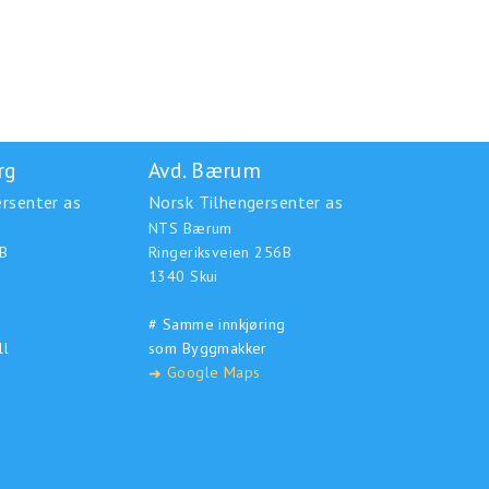
rg
Avd. Bærum
rsenter as
Norsk Tilhengersenter as
NTS Bærum
B
Ringeriksveien 256B
1340 Skui
# Samme innkjøring
ll
som Byggmakker
Google Maps
➜