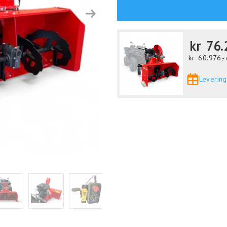
Next
kr
76.
kr
60.976,-
Levering