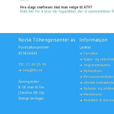
Hva slags snøfreser skal man velge til ATV?
Klikk her for å lese vår fagartikkel, der vi sammenlikner
Norsk Tilhengersenter as
Informasjon
Foretaksnummer:
Lenker:
925826642
Forsiden
➜
Kjøps- og returbet
➜
Tlf.:
21 69 05 90
Angrerettskjema
➜
salg@nts.no
➜
Nyhetsbrev
➜
Personvernerklær
➜
Åpningstider:
Utvidet kontaktinf
➜
8-16 man til fre.
Nyheter og artikle
➜
(Telefon 09-16)
Merkevarer
➜
Stengt lørdager
Verksted & Servic
➜