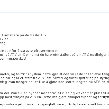
å installere på de fleste ATV.
TV'en
gang.
ppknapp for å slå av snøfresermotoren
insj på ATV'en (Denne må du ha preinnstallert på din ATV, medfølger i
 og innmateraksel
 motor, og to-trinns system, dette gjør at den vil kaste snøen mye len
 har også el. start fra ATV’ ens batteri og turtallsjustering på styrin
etting. Man trenger heller ikke å gjøre noe større inngrep på ATV ‘en
n del større. Den bygger mer foran ATV’ en og krever mer plass til 
t opp med Vinsjen på ATV’en. Dette kan gjøre snuoperasjoner og forfly
 i nabolaget. Brøyting av gangfelt, veier, gårdsplasser, rundt hus, st