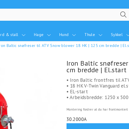
rd & stall
Hage
Hund
Thule
Sykkel
ron Baltic snøfreser til ATV Snow blower 18 HK | 125 cm bredde | El.s
Iron Baltic snøfrese
cm bredde | El.start
• Iron Baltic frontfres til AT
• 18 HK V-Twin Vanguard el.s
• EL-start
• Arbeidsbredde: 1250 x 50
Montering fordrer at du har frontmontert
30.2000A