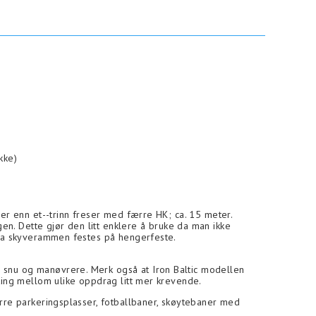
kke)
ger enn et--trinn freser med færre HK; ca. 15 meter.
gen. Dette gjør den litt enklere å bruke da man ikke
, da skyverammen festes på hengerfeste.
å snu og manøvrere. Merk også at Iron Baltic modellen
tting mellom ulike oppdrag litt mer krevende.
ørre parkeringsplasser, fotballbaner, skøytebaner med