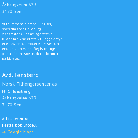
Åshaugveien 62B
3170 Sem
Vi tar forbehold om feil i priser,
spesifikasjoner, bilde- og
videomateriell samt lagerstatus.
Bilder kan vise ekstra / tilleggsutstyr
eller avvikende modeller. Priser kan
endres uten varsel. Registrerings-
og klargjøringskostnader tilkommer
på kjøretøy.
Avd. Tønsberg
Norsk Tilhengersenter as
NTS Tønsberg
Åshaugveien 62B
3170 Sem
# Litt ovenfor
Ferda bobilhotell
Google Maps
➜