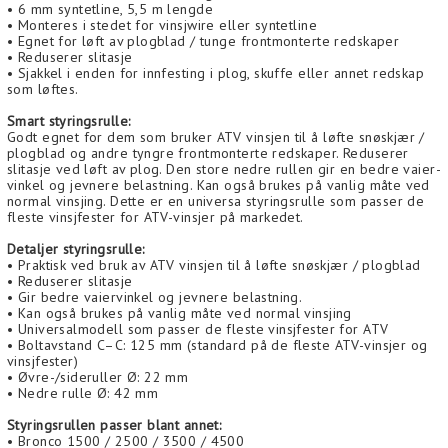
• 6 mm syntetline, 5,5 m lengde
• Monteres i stedet for vinsjwire eller syntetline
• Egnet for løft av plogblad / tunge frontmonterte redskaper
• Reduserer slitasje
• Sjakkel i enden for innfesting i plog, skuffe eller annet redskap
som løftes.
Smart styringsrulle:
Godt egnet for dem som bruker ATV vinsjen til å løfte snøskjær /
plogblad og andre tyngre frontmonterte redskaper. Reduserer
slitasje ved løft av plog. Den store nedre rullen gir en bedre vaier­
vinkel og jevnere belastning. Kan også brukes på vanlig måte ved
normal vinsjing. Dette er en universa styringsrulle som passer de
fleste vinsjfester for ATV-vinsjer på markedet.​​​​​​
Detaljer styringsrulle:
• Praktisk ved bruk av ATV vinsjen til å løfte snøskjær / plogblad
• Reduserer slitasje
• Gir bedre vaier­vinkel og jevnere belastning.
• Kan også brukes på vanlig måte ved normal vinsjing
• Universalmodell som passer de fleste vinsjfester for ATV
• Boltavstand C–C: 125 mm (standard på de fleste ATV-vinsjer og
vinsjfester)
• Øvre-/sideruller Ø: 22 mm
• Nedre rulle Ø: 42 mm
Styringsrullen passer blant annet:
• Bronco 1500 / 2500 / 3500 / 4500