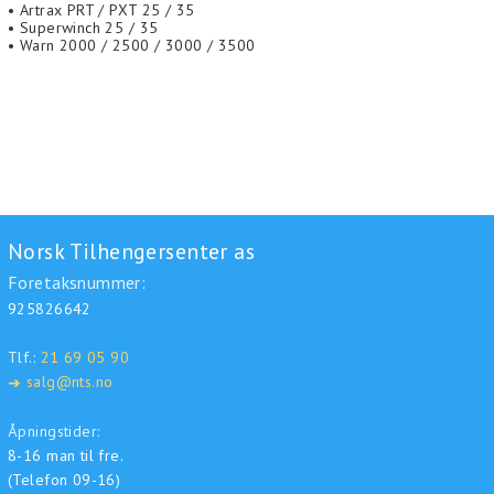
• Artrax PRT / PXT 25 / 35
• Superwinch 25 / 35
• Warn 2000 / 2500 / 3000 / 3500
Norsk Tilhengersenter as
Foretaksnummer:
925826642
Tlf.:
21 69 05 90
salg@nts.no
➜
Åpningstider:
8-16 man til fre.
(Telefon 09-16)