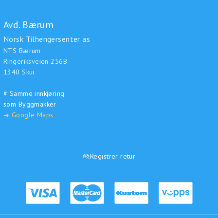
Avd. Bærum
Norsk Tilhengersenter as
NTS Bærum
Ringeriksveien 256B
1340 Skui
# Samme innkjøring
som Byggmakker
Google Maps
➜
Registrer retur