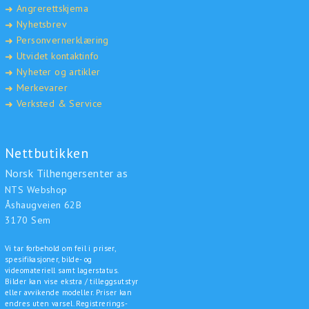
Angrerettskjema
➜
Nyhetsbrev
➜
Personvernerklæring
➜
Utvidet kontaktinfo
➜
Nyheter og artikler
➜
Merkevarer
➜
Verksted & Service
➜
Nettbutikken
Norsk Tilhengersenter as
NTS Webshop
Åshaugveien 62B
3170 Sem
Vi tar forbehold om feil i priser,
spesifikasjoner, bilde- og
videomateriell samt lagerstatus.
Bilder kan vise ekstra / tilleggsutstyr
eller avvikende modeller. Priser kan
endres uten varsel. Registrerings-