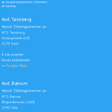
og klargjøringskostnader tilkommer
på kjøretøy.
Avd. Tønsberg
Norsk Tilhengersenter as
NTS Tønsberg
Åshaugveien 62B
3170 Sem
# Litt ovenfor
Ferda bobilhotell
Google Maps
➜
Avd. Bærum
Norsk Tilhengersenter as
NTS Bærum
Ringeriksveien 256B
1340 Skui