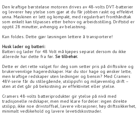
Den kraftige børsteløse motoren drives av 48-volts DVT-batterier
og leverer høy ytelse som gjør at du får jobben raskt og effektivt
unna. Maskinen er lett og kompakt, med regulerbart fronthåndtak
som enkelt kan tilpasses etter behov og arbeidsstilling. Driftstid er
opptil 28 minutter, avhengig av belastning.
Kan foldes. Dette gjør løsningen lettere å transportere!
Husk lader og batteri:
Batteri og lader for 48 Volt må kjøpes separat dersom du ikke
allerede har dette fra før.
Se tilbehør.
Dette er det rette valget for deg som setter pris på driftssikre og
brukervennlige hageredskaper. Har du stor hage og ønsker lette,
men kraftige redskaper uten ledninger og bensin? Med Cramers
48V-serie får du stillegående, utslippsfri og miljøvennlig drift –
uten at det går på bekostning av effektivitet eller ytelse.
Cramers 48-volts batteriprodukter gir ytelse på nivå med
tradisjonelle redskaper, men med klare fordeler: ingen direkte
utslipp, ikke noe drivstoffsøl, lavere vibrasjoner, høy driftssikkerhet,
minimalt vedlikehold og lavere levetidskostnader.