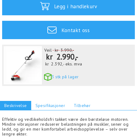
Legg i handlekurv
Kontakt oss
Veil
kr
3.990,-
kr
2.990,-
kr
2.392,-
eks. mva
3 stk på lager
Beskrivelse
Spesifikasjoner
Tilbehør
Effektiv og vedlikeholdsfri takket være den børsteløse motoren.
Mindre vibrasjoner reduserer belastningen på muskler, sener og
ledd, og gir en mer komfortabel arbeidsopplevelse – selv over
lengre økter.