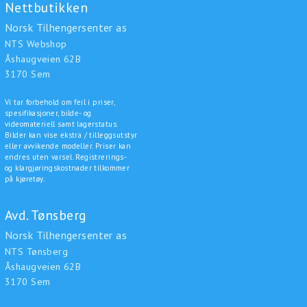
Nettbutikken
Norsk Tilhengersenter as
NTS Webshop
Åshaugveien 62B
3170 Sem
Vi tar forbehold om feil i priser,
spesifikasjoner, bilde- og
videomateriell samt lagerstatus.
Bilder kan vise ekstra / tilleggsutstyr
eller avvikende modeller. Priser kan
endres uten varsel. Registrerings-
og klargjøringskostnader tilkommer
på kjøretøy.
Avd. Tønsberg
Norsk Tilhengersenter as
NTS Tønsberg
Åshaugveien 62B
3170 Sem