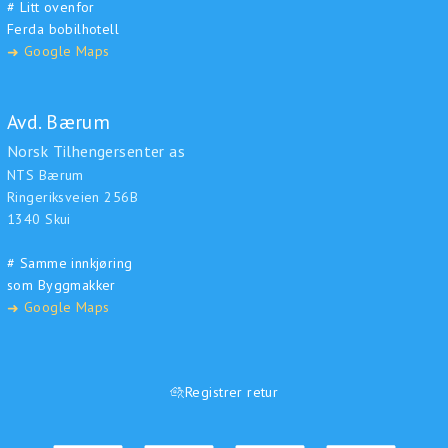
# Litt ovenfor
Ferda bobilhotell
Google Maps
➜
Avd. Bærum
Norsk Tilhengersenter as
NTS Bærum
Ringeriksveien 256B
1340 Skui
# Samme innkjøring
som Byggmakker
Google Maps
➜
Registrer retur