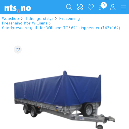
0
Webshop
Tilhengerutstyr
Presenning
Presenning Ifor Williams
Grindpresenning til Ifor Williams TT3621 tipphenger (362x162)