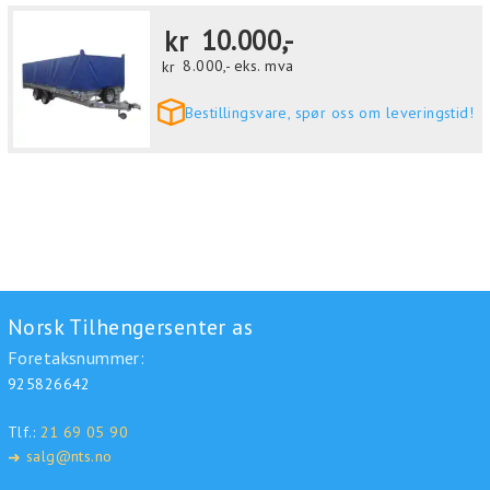
kr
10.000,-
kr
8.000,-
eks. mva
Bestillingsvare, spør oss om leveringstid!
Norsk Tilhengersenter as
Foretaksnummer:
925826642
Tlf.:
21 69 05 90
salg@nts.no
➜