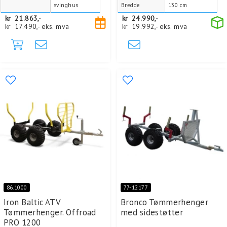
svinghus
Bredde
130 cm
kr
21.863,-
kr
24.990,-
kr
17.490,-
eks. mva
kr
19.992,-
eks. mva
86.1000
77-12177
Iron Baltic ATV
Bronco Tømmerhenger
Tømmerhenger. Offroad
med sidestøtter
PRO 1200