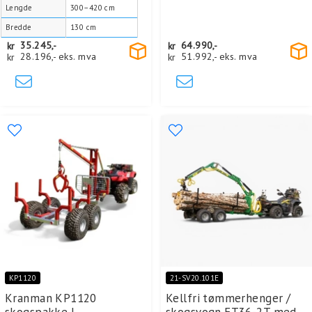
Lengde
300–420 cm
Bredde
130 cm
kr
35.245,-
kr
64.990,-
kr
28.196,-
eks. mva
kr
51.992,-
eks. mva
KP1120
21-SV20.101E
Kranman KP1120
Kellfri tømmerhenger /
skogspakke |
skogsvogn FT36-2T med