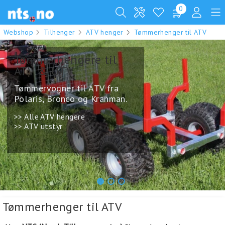
0
Webshop
Tilhenger
ATV henger
Tømmerhenger til ATV
Tømmerhengere til
ATV & UTV
Tømmervogner til ATV fra
Polaris, Bronco og Kranman.
>> Alle ATV hengere
>> ATV utstyr
.
1
2
3
Tømmerhenger til ATV