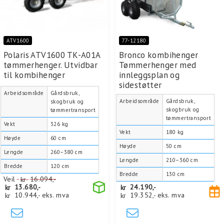
ATV1600
77-12180
Polaris ATV1600 TK-A01A
Bronco kombihenger
tømmerhenger. Utvidbar
Tømmerhenger med
til kombihenger
innleggsplan og
sidestøtter
Arbeidsområde
Gårdsbruk,
Arbeidsområde
Gårdsbruk,
skogbruk og
skogbruk og
tømmertransport
tømmertransport
Vekt
326 kg
Vekt
180 kg
Høyde
60 cm
Høyde
50 cm
Lengde
260–380 cm
Lengde
210–360 cm
Bredde
120 cm
Bredde
130 cm
Veil
kr
16.094,-
kr
13.680,-
kr
24.190,-
kr
10.944,-
eks. mva
kr
19.352,-
eks. mva