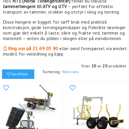
Hos
NTS (Norsk Tilhengersenter)
finner du robuste
tømmerhengere til ATV og UTV
– perfekt for effektiv
transport av tømmer, stokker og utstyr i skog og terreng.
Disse hengere er bygget for tøff bruk med praktisk
konstruksjon, gode terrengegenskaper og fleksible løsninger
som gjør det enkelt å laste, sikre og frakte ved, tømmer og
materiell – enten du jobber i skogen eller på eiendommen.
Ring oss på 21 69 05 90
eller send forespørsel via ønsket
modell for veiledning og kjøp.
Viser
20
av
20
produkter
Sortering:
Relevans
Varefilter