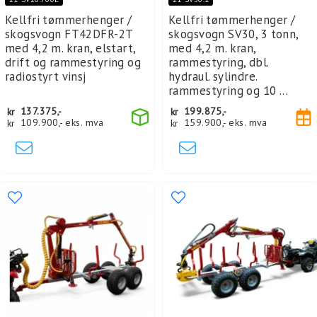
Kellfri tømmerhenger /
Kellfri tømmerhenger /
skogsvogn FT42DFR-2T
skogsvogn SV30, 3 tonn,
med 4,2 m. kran, elstart,
med 4,2 m. kran,
drift og rammestyring og
rammestyring, dbl.
radiostyrt vinsj
hydraul. sylindre.
rammestyring og 10 ...
kr
137.375,-
kr
199.875,-
kr
109.900,-
eks. mva
kr
159.900,-
eks. mva