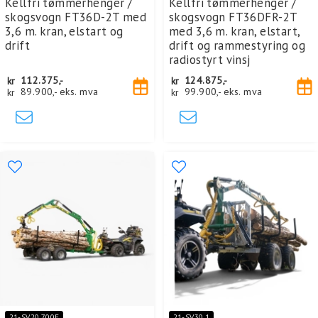
Kellfri tømmerhenger /
Kellfri tømmerhenger /
skogsvogn FT36D-2T med
skogsvogn FT36DFR-2T
3,6 m. kran, elstart og
med 3,6 m. kran, elstart,
drift
drift og rammestyring og
radiostyrt vinsj
kr
112.375,-
kr
124.875,-
kr
89.900,-
eks. mva
kr
99.900,-
eks. mva
21-SV20.700E
21-SV30.1