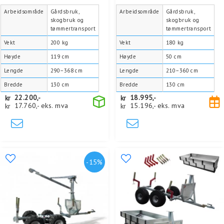
Arbeidsområde
Gårdsbruk,
Arbeidsområde
Gårdsbruk,
skogbruk og
skogbruk og
tømmertransport
tømmertransport
Vekt
200 kg
Vekt
180 kg
Høyde
119 cm
Høyde
50 cm
Lengde
290–368 cm
Lengde
210–360 cm
Bredde
130 cm
Bredde
130 cm
kr
22.200,-
kr
18.995,-
kr
17.760,-
eks. mva
kr
15.196,-
eks. mva
-15%