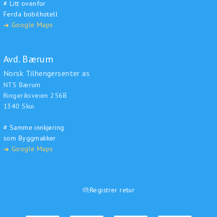
# Litt ovenfor
Ferda bobilhotell
Google Maps
➜
Avd. Bærum
Norsk Tilhengersenter as
NTS Bærum
Ringeriksveien 256B
1340 Skui
# Samme innkjøring
som Byggmakker
Google Maps
➜
Registrer retur