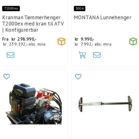
T2000ex
3004
Kranman Tømmerhenger
MONTANA Lunnehenger
T2000ex med kran til ATV
| Konfigurerbar
Fra
kr
298.990,-
kr
9.990,-
kr
239.192,-
eks. mva
kr
7.992,-
eks. mva