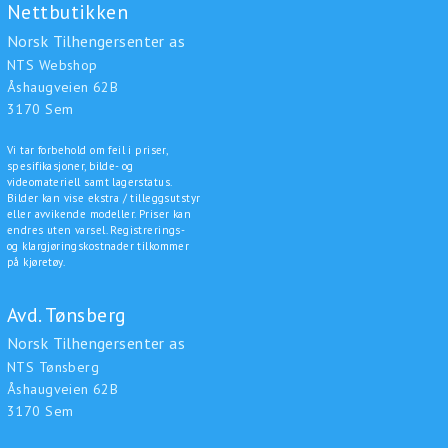
Nettbutikken
Norsk Tilhengersenter as
NTS Webshop
Åshaugveien 62B
3170 Sem
Vi tar forbehold om feil i priser,
spesifikasjoner, bilde- og
videomateriell samt lagerstatus.
Bilder kan vise ekstra / tilleggsutstyr
eller avvikende modeller. Priser kan
endres uten varsel. Registrerings-
og klargjøringskostnader tilkommer
på kjøretøy.
Avd. Tønsberg
Norsk Tilhengersenter as
NTS Tønsberg
Åshaugveien 62B
3170 Sem