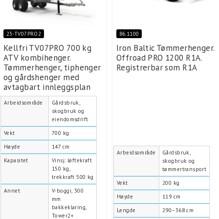
23-TV07PRO2
86.1100
Kellfri TV07PRO 700 kg
Iron Baltic Tømmerhenger.
ATV kombihenger.
Offroad PRO 1200 R1A.
Tømmerhenger, tiphenger
Registrerbar som R1A
og gårdshenger med
avtagbart innleggsplan
Arbeidsområde
Gårdsbruk,
skogbruk og
eiendomsdrift
Vekt
700 kg
Høyde
147 cm
Arbeidsområde
Gårdsbruk,
Kapasitet
Vinsj: løftekraft
skogbruk og
150 kg,
tømmertransport
trekkraft 500 kg
Vekt
200 kg
Annet
V-boggi, 300
Høyde
119 cm
mm
bakkeklaring,
Lengde
290–368 cm
Tower2+