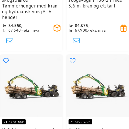
Tømmerhenger med kran
3,6 m. kran og elstart
og hydraulisk vinsj ATV
henger
kr
84.550,-
kr
84.875,-
kr
67.640,-
eks. mva
kr
67.900,-
eks. mva
21-SV20.900E
21-SV20.300E