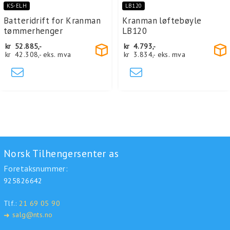
KS-ELH
LB120
Batteridrift for Kranman
Kranman løftebøyle
tømmerhenger
LB120
kr
52.885,-
kr
4.793,-
kr
42.308,-
eks. mva
kr
3.834,-
eks. mva
Norsk Tilhengersenter as
Foretaksnummer:
925826642
Tlf.:
21 69 05 90
salg@nts.no
➜