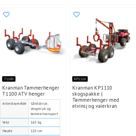
T1100
KP1110
Kranman Tømmerhenger
Kranman KP1110
T1100 ATV henger
skogspakke |
Tømmerhenger med
Arbeidsområde
Gårdsbruk,
elvinsj og vaierkran
skogbruk og
tømmertransport
Vekt
165 kg
Høyde
120 cm