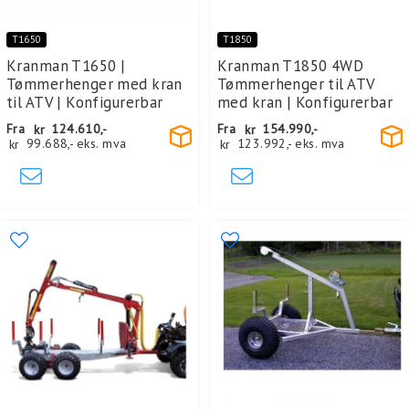
T1650
T1850
Kranman T1650 |
Kranman T1850 4WD
Tømmerhenger med kran
Tømmerhenger til ATV
til ATV | Konfigurerbar
med kran | Konfigurerbar
Fra
kr
124.610,-
Fra
kr
154.990,-
kr
99.688,-
eks. mva
kr
123.992,-
eks. mva