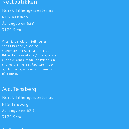
Nettbutikken
Norsk Tilhengersenter as
NTS Webshop
Åshaugveien 62B
3170 Sem
Vi tar forbehold om feil i priser,
spesifikasjoner, bilde- og
videomateriell samt lagerstatus.
Bilder kan vise ekstra / tilleggsutstyr
eller avvikende modeller. Priser kan
endres uten varsel. Registrerings-
og klargjøringskostnader tilkommer
på kjøretøy.
Avd. Tønsberg
Norsk Tilhengersenter as
NTS Tønsberg
Åshaugveien 62B
3170 Sem