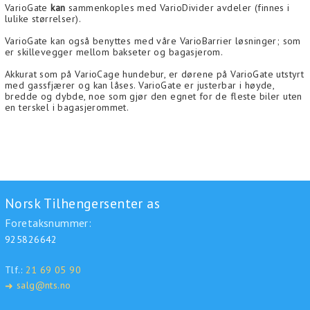
VarioGate
kan
sammenkoples med VarioDivider avdeler (finnes i
lulike størrelser).
VarioGate kan også benyttes med våre VarioBarrier løsninger; som
er skillevegger mellom bakseter og bagasjerom.
Akkurat som på VarioCage hundebur, er dørene på VarioGate utstyrt
med gassfjærer og kan låses. VarioGate er justerbar i høyde,
bredde og dybde, noe som gjør den egnet for de fleste biler uten
en terskel i bagasjerommet.
Norsk Tilhengersenter as
Foretaksnummer:
925826642
Tlf.:
21 69 05 90
salg@nts.no
➜