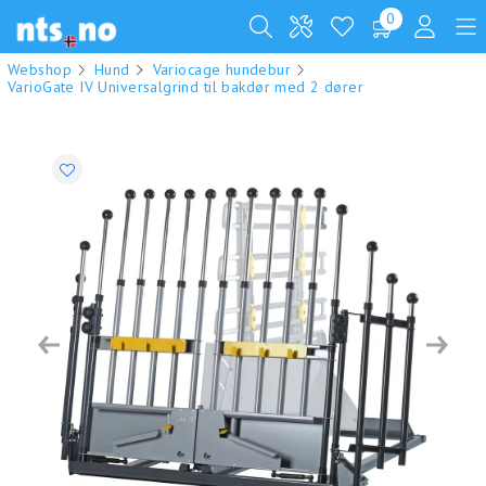
0
Webshop
Hund
Variocage hundebur
VarioGate IV Universalgrind til bakdør med 2 dører
Previous
Next