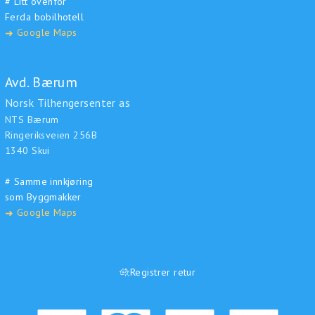
# Litt ovenfor
Ferda bobilhotell
Google Maps
➜
Avd. Bærum
Norsk Tilhengersenter as
NTS Bærum
Ringeriksveien 256B
1340 Skui
# Samme innkjøring
som Byggmakker
Google Maps
➜
Registrer retur