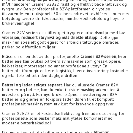
m³/t
håndterer Cramer 82B22 raskt og effektivt både lett rusk og
tyngre løv. Den profesjonelle 82V-plattformen gir ytelse
tilsvarende en tradisjonell 30cc bensindrevet løvblåser – men med
betydelig lavere driftskostnader, mindre vedlikehold og høyere
brukervennlighet.
Cramer 82V-serien gir i tillegg et tryggere arbeidsmiljø med
lav
vibrasjon, redusert støynivå og null direkte utslipp
. Dette gjør
maskinen spesielt godt egnet for arbeid i tettbygde områder,
parker og offentlige miljøer.
Blåseren er en del av den profesjonelle
Cramer 82V-serien
, hvor
batteriene kan brukes på tvers av maskiner som gressklippere,
hekksakser, motorsager og annet profesjonelt utstyr. Én
batteriplattform gir enklere logistikk, lavere investeringskostnader
og økt fleksibilitet i den daglige driften.
Batteri og lader selges separat.
Har du allerede Cramer 82V
batterier og ladere, kan du enkelt utvide maskinparken uten å
investere på nytt. For nye brukere åpner investeringen i 82V-
batterier og gjerne en to-spors lader døren til et komplett
profesjonelt maskinsystem utviklet for krevende oppgaver.
Cramer 82B22 er et kostnadseffektivt og fremtidsrettet valg for
profesjonelle som ønsker maksimal ytelse kombinert med
moderne batteriteknologi.
Du finner kompatible batterier og ladere under
tilbehør
.