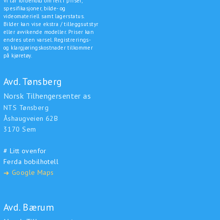
Vi tar forbehold om feil i priser,
spesifikasjoner, bilde- og
videomateriell samt lagerstatus.
Bilder kan vise ekstra / tilleggsutstyr
eller avvikende modeller. Priser kan
endres uten varsel. Registrerings-
og klargjøringskostnader tilkommer
på kjøretøy.
Avd. Tønsberg
Norsk Tilhengersenter as
NTS Tønsberg
Åshaugveien 62B
3170 Sem
# Litt ovenfor
Ferda bobilhotell
Google Maps
➜
Avd. Bærum