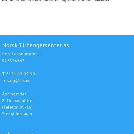
Norsk Tilhengersenter as
Foretaksnummer:
925826642
Tlf.:
21 69 05 90
salg@nts.no
➜
Åpningstider:
8-16 man til fre.
(Telefon 09-16)
Stengt lørdager