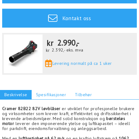
Kontakt oss
kr
2.990,-
kr
2.392,-
eks. mva
Levering normalt på ca 1 uker
Beskrivelse
Spesifikasjoner
Tilbehør
Cramer 82B22 82V løvblåser
er utviklet for profesjonelle brukere
og virksomheter som krever kraft, effektivitet og driftssikkerhet i
krevende arbeidsmiljøer. Med solid konstruksjon og
børsteløs
motor
leverer den imponerende ytelse og luftkapasitet – ideell
for parkdrift, eiendomsforvaltning og anleggsarbeid.
Med en
lufthastighet på 62 m/s
og en kraftig luftstrøm på
1062