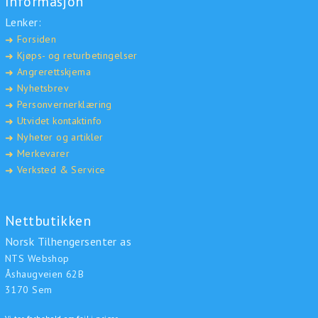
Informasjon
Lenker:
Forsiden
➜
Kjøps- og returbetingelser
➜
Angrerettskjema
➜
Nyhetsbrev
➜
Personvernerklæring
➜
Utvidet kontaktinfo
➜
Nyheter og artikler
➜
Merkevarer
➜
Verksted & Service
➜
Nettbutikken
Norsk Tilhengersenter as
NTS Webshop
Åshaugveien 62B
3170 Sem