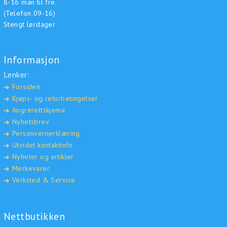
8-16 man til fre.
(Telefon 09-16)
Stengt lørdager
Informasjon
Lenker:
Forsiden
➜
Kjøps- og returbetingelser
➜
Angrerettskjema
➜
Nyhetsbrev
➜
Personvernerklæring
➜
Utvidet kontaktinfo
➜
Nyheter og artikler
➜
Merkevarer
➜
Verksted & Service
➜
Nettbutikken