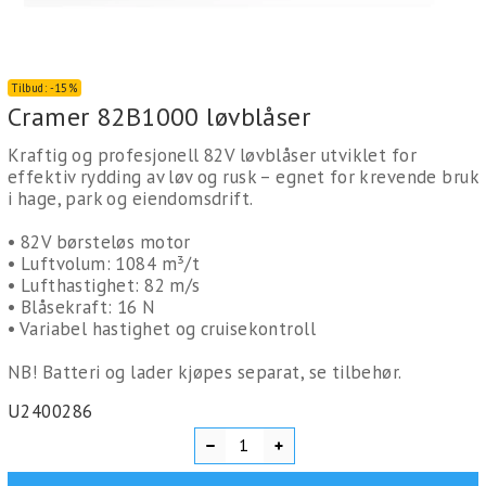
Tilbud:
-
15%
Cramer 82B1000 løvblåser
Kraftig og profesjonell 82V løvblåser utviklet for
effektiv rydding av løv og rusk – egnet for krevende bruk
i hage, park og eiendomsdrift.
• 82V børsteløs motor
• Luftvolum: 1084 m³/t
• Lufthastighet: 82 m/s
• Blåsekraft: 16 N
• Variabel hastighet og cruisekontroll
NB! Batteri og lader kjøpes separat, se tilbehør.
U2400286