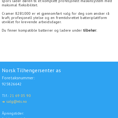
spors lader døren til et komplett profesjonelt maskinsystem med
maksimal fleksibilitet.
Cramer 82B1000 er et gjennomført valg for deg som ønsker rå
kraft, profesjonell ytelse og en fremtidsrettet batteriplattform
utviklet for krevende arbeidsdager.
Du finner kompatible batterier og ladere under
tilbehør
.
Norsk Tilhengersenter as
Foretaksnummer:
925826642
Tlf.:
21 69 05 90
salg@nts.no
➜
Åpningstider: