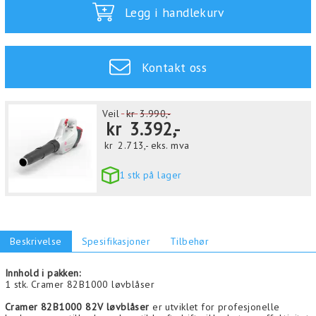
Legg i handlekurv
Kontakt oss
Veil
kr
3.990,-
kr
3.392,-
kr
2.713,-
eks. mva
1 stk på lager
Beskrivelse
Spesifikasjoner
Tilbehør
Innhold i pakken:
1 stk. Cramer 82B1000 løvblåser
Cramer 82B1000 82V løvblåser
er utviklet for profesjonelle