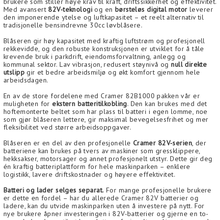
brukere som stiller høye krav til kraft, driftssikkerhet og effektivitet.
Med avansert
82V-teknologi
og en
børsteløs digital motor
leverer
den imponerende ytelse og luftkapasitet – et reelt alternativ til
tradisjonelle bensindrevne 30cc løvblåsere.
Blåseren gir høy kapasitet med kraftig luftstrøm og profesjonell
rekkevidde, og den robuste konstruksjonen er utviklet for å tåle
krevende bruk i parkdrift, eiendomsforvaltning, anlegg og
kommunal sektor. Lav vibrasjon, redusert støynivå og
null direkte
utslipp
gir et bedre arbeidsmiljø og økt komfort gjennom hele
arbeidsdagen.
En av de store fordelene med Cramer 82B1000 pakken vår er
muligheten for
ekstern batteritilkobling
. Den kan brukes med det
hoftemonterte beltet som har plass til batteri i egen lomme, noe
som gjør blåseren lettere, gir maksimal bevegelsesfrihet og mer
fleksibilitet ved større arbeidsoppgaver.
Blåseren er en del av den profesjonelle
Cramer 82V-serien
, der
batteriene kan brukes på tvers av maskiner som gressklippere,
hekksakser, motorsager og annet profesjonelt utstyr. Dette gir deg
én kraftig batteriplattform for hele maskinparken – enklere
logistikk, lavere driftskostnader og høyere effektivitet.
Batteri og lader selges separat.
For mange profesjonelle brukere
er dette en fordel – har du allerede Cramer 82V batterier og
ladere, kan du utvide maskinparken uten å investere på nytt. For
nye brukere åpner investeringen i 82V-batterier og gjerne en to-