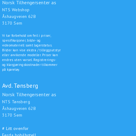
Norsk Tilhengersenter as
NTS Webshop
Åshaugveien 62B
3170 Sem
Vi tar forbehold om feil i priser,
spesifikasjoner, bilde- og
videomateriell samt lagerstatus.
Bilder kan vise ekstra / tilleggsutstyr
eller avvikende modeller. Priser kan
endres uten varsel. Registrerings-
og klargjøringskostnader tilkommer
på kjøretøy.
Avd. Tønsberg
Norsk Tilhengersenter as
NTS Tønsberg
Åshaugveien 62B
3170 Sem
# Litt ovenfor
Ferda bobilhotell