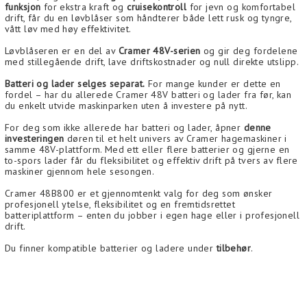
funksjon
for ekstra kraft og
cruisekontroll
for jevn og komfortabel
drift, får du en løvblåser som håndterer både lett rusk og tyngre,
vått løv med høy effektivitet.
Løvblåseren er en del av
Cramer 48V-serien
og gir deg fordelene
med stillegående drift, lave driftskostnader og null direkte utslipp.
Batteri og lader selges separat.
For mange kunder er dette en
fordel – har du allerede Cramer 48V batteri og lader fra før, kan
du enkelt utvide maskinparken uten å investere på nytt.
For deg som ikke allerede har batteri og lader, åpner
denne
investeringen
døren til et helt univers av Cramer hagemaskiner i
samme 48V-plattform. Med ett eller flere batterier og gjerne en
to-spors lader får du fleksibilitet og effektiv drift på tvers av flere
maskiner gjennom hele sesongen.
Cramer 48B800 er et gjennomtenkt valg for deg som ønsker
profesjonell ytelse, fleksibilitet og en fremtidsrettet
batteriplattform – enten du jobber i egen hage eller i profesjonell
drift.
Du finner kompatible batterier og ladere under
tilbehør
.