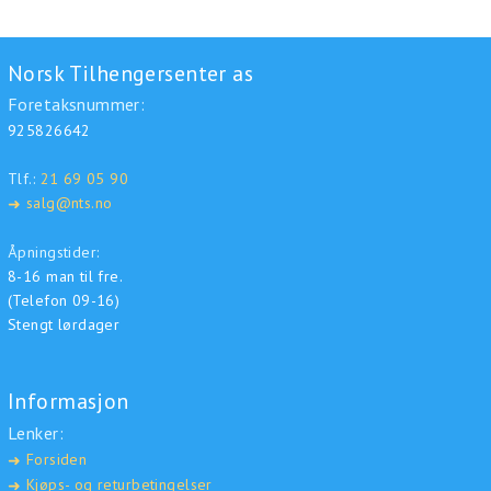
Norsk Tilhengersenter as
Foretaksnummer:
925826642
Tlf.:
21 69 05 90
salg@nts.no
➜
Åpningstider:
8-16 man til fre.
(Telefon 09-16)
Stengt lørdager
Informasjon
Lenker:
Forsiden
➜
Kjøps- og returbetingelser
➜