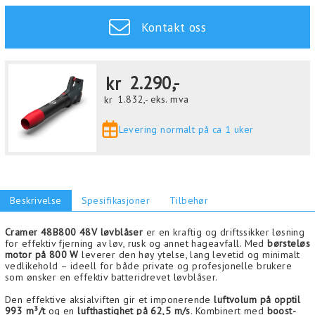
Kontakt oss
kr
2.290,-
kr
1.832,-
eks. mva
Levering normalt på ca 1 uker
Beskrivelse
Spesifikasjoner
Tilbehør
Cramer 48B800 48V løvblåser
er en kraftig og driftssikker løsning
for effektiv fjerning av løv, rusk og annet hageavfall. Med
børsteløs
motor på 800 W
leverer den høy ytelse, lang levetid og minimalt
vedlikehold – ideell for både private og profesjonelle brukere
som ønsker en effektiv batteridrevet løvblåser.
Den effektive aksialviften gir et imponerende
luftvolum på opptil
993 m³/t
og en
lufthastighet på 62,5 m/s
. Kombinert med
boost-