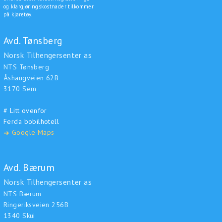
og klargjøringskostnader tilkommer
på kjøretøy.
Avd. Tønsberg
Norsk Tilhengersenter as
NTS Tønsberg
Åshaugveien 62B
3170 Sem
# Litt ovenfor
Ferda bobilhotell
Google Maps
➜
Avd. Bærum
Norsk Tilhengersenter as
NTS Bærum
Ringeriksveien 256B
1340 Skui