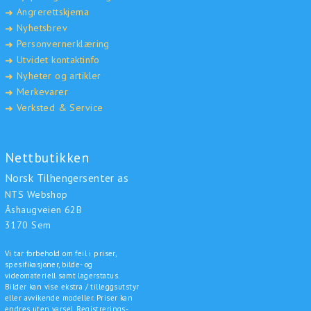
Angrerettskjema
➜
Nyhetsbrev
➜
Personvernerklæring
➜
Utvidet kontaktinfo
➜
Nyheter og artikler
➜
Merkevarer
➜
Verksted & Service
➜
Nettbutikken
Norsk Tilhengersenter as
NTS Webshop
Åshaugveien 62B
3170 Sem
Vi tar forbehold om feil i priser,
spesifikasjoner, bilde- og
videomateriell samt lagerstatus.
Bilder kan vise ekstra / tilleggsutstyr
eller avvikende modeller. Priser kan
endres uten varsel. Registrerings-