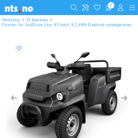
0
Webshop
El-kjøretøy
Paxster Air 2ndDrive L6e, 45 km/t, 9,2 kWh Elektrisk nyttekjøretøy
Previous
Next