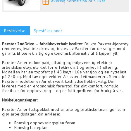
Levering normalt på ca 3 uker
Beskrivelse
Spesifikasjoner
Paxster 2ndDrive – fabrikkoverhalt kvalitet
. Brukte Paxster-kjøretøy
renoveres, kvalitetssikres og testes av Paxster før de selges med
garanti. Et bærekraftig og økonomisk alternativ til å kjøpe nytt.
Paxster Air er et kompakt, allsidig og miljøvennlig elektrisk
arbeidskjøretøy, utviklet for effektiv drift og enkel håndtering.
Modellen har en toppfart på 45 km/t i L6e versjon og en nyttelast
på 240 kg. Med lav egenvekt er Air svært lettmanøvrert. Som alle
Paxster-modeller er Air et svært kostnadseffektivt valg. Den
leveres med en ergonomisk førerstol for økt komfort, romslig
frontluke for oppbevaring – og er fullt godkjent for bruk på vei.
Nøkkelegenskaper:
Paxster Air er fullspekket med smarte og praktiske løsninger som
gjør arbeidsdagen din enklere:
Romslig oppbevaringsplan foran
Romslig lasteplan