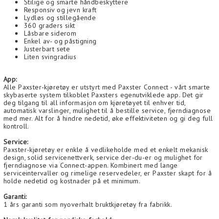
Stilige og smarte håndbeskyttere
Responsiv og jevn kraft
Lydløs og stillegående
360 graders sikt
Låsbare siderom
Enkel av- og påstigning
Justerbart sete
Liten svingradius
App:
Alle Paxster-kjøretøy er utstyrt med Paxster Connect - vårt smarte
skybaserte system tilkoblet Paxsters egenutviklede app. Det gir
deg tilgang til all informasjon om kjøretøyet til enhver tid,
automatisk varslinger, mulighet til å bestille service, fjerndiagnose
med mer. Alt for å hindre nedetid, øke effektiviteten og gi deg full
kontroll.
Service:
Paxster-kjøretøy er enkle å vedlikeholde med et enkelt mekanisk
design, solid servicenettverk, service der-du-er og mulighet for
fjerndiagnose via Connect-appen. Kombinert med lange
serviceintervaller og rimelige reservedeler, er Paxster skapt for å
holde nedetid og kostnader på et minimum.
Garanti:
1 års garanti som nyoverhalt bruktkjøretøy fra fabrikk.