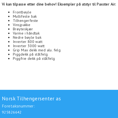
Vi kan tilpasse etter dine behov! Eksempler på utstyr til Paxster Air:
Frontbøyle
Multifeste bak
Tilhengerfeste
Vinsjpakke
Brøyteskjær
Varme i håndtak
Nedre bøyle bak
Inverter 800 watt
Inverter 3000 watt
Grip Max dekk med alu. felg
Piggdekk på stålfelg
Piggfrie dekk på stålfelg
Norsk Tilhengersenter as
Foretaksnummer:
925826642