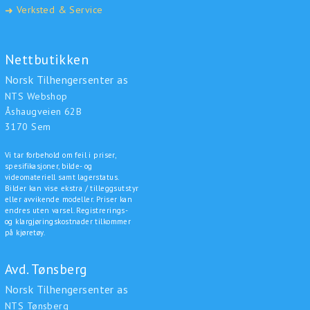
Verksted & Service
➜
Nettbutikken
Norsk Tilhengersenter as
NTS Webshop
Åshaugveien 62B
3170 Sem
Vi tar forbehold om feil i priser,
spesifikasjoner, bilde- og
videomateriell samt lagerstatus.
Bilder kan vise ekstra / tilleggsutstyr
eller avvikende modeller. Priser kan
endres uten varsel. Registrerings-
og klargjøringskostnader tilkommer
på kjøretøy.
Avd. Tønsberg
Norsk Tilhengersenter as
NTS Tønsberg