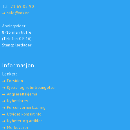
Tlf.:
21 69 05 90
salg@nts.no
➜
Åpningstider:
8-16 man til fre.
(Telefon 09-16)
Stengt lørdager
Informasjon
Lenker:
Forsiden
➜
Kjøps- og returbetingelser
➜
Angrerettskjema
➜
Nyhetsbrev
➜
Personvernerklæring
➜
Utvidet kontaktinfo
➜
Nyheter og artikler
➜
Merkevarer
➜