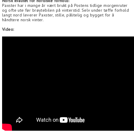
Norsk kvalitet for nordiske forhold:
Paxster har i mange år vært brukt på Postens tidlige morgenruter
og ofte ute før brøytebilen på vinterstid. Selv under tøffe forhold
langt nord leverer Paxster, stille, pålitelig og bygget for å
håndtere norsk vinter.
Video: