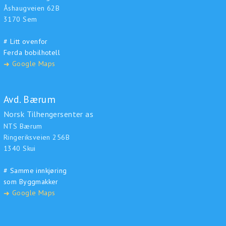
Åshaugveien 62B
3170 Sem
# Litt ovenfor
Ferda bobilhotell
Google Maps
➜
Avd. Bærum
Norsk Tilhengersenter as
NTS Bærum
Ringeriksveien 256B
1340 Skui
# Samme innkjøring
som Byggmakker
Google Maps
➜