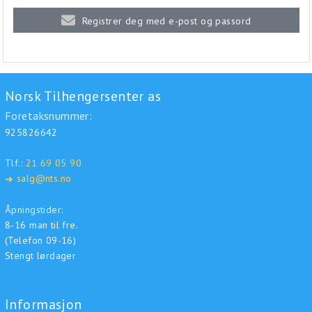
Registrer deg med e-post og passord
Norsk Tilhengersenter as
Foretaksnummer:
925826642
Tlf.:
21 69 05 90
salg@nts.no
➜
Åpningstider:
8-16 man til fre.
(Telefon 09-16)
Stengt lørdager
Informasjon