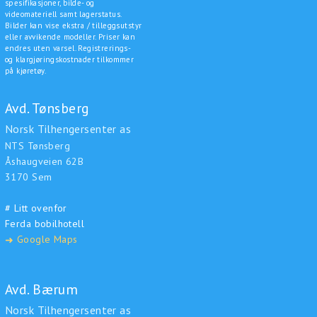
spesifikasjoner, bilde- og
videomateriell samt lagerstatus.
Bilder kan vise ekstra / tilleggsutstyr
eller avvikende modeller. Priser kan
endres uten varsel. Registrerings-
og klargjøringskostnader tilkommer
på kjøretøy.
Avd. Tønsberg
Norsk Tilhengersenter as
NTS Tønsberg
Åshaugveien 62B
3170 Sem
# Litt ovenfor
Ferda bobilhotell
Google Maps
➜
Avd. Bærum
Norsk Tilhengersenter as