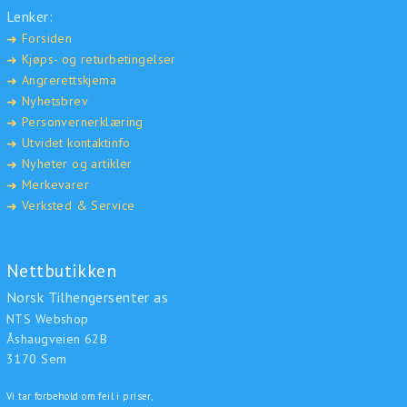
Lenker:
Forsiden
➜
Kjøps- og returbetingelser
➜
Angrerettskjema
➜
Nyhetsbrev
➜
Personvernerklæring
➜
Utvidet kontaktinfo
➜
Nyheter og artikler
➜
Merkevarer
➜
Verksted & Service
➜
Nettbutikken
Norsk Tilhengersenter as
NTS Webshop
Åshaugveien 62B
3170 Sem
Vi tar forbehold om feil i priser,