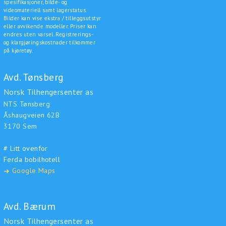
spesifikasjoner, bilde- og
videomateriell samt lagerstatus.
Bilder kan vise ekstra / tilleggsutstyr
eller avvikende modeller. Priser kan
endres uten varsel. Registrerings-
og klargjøringskostnader tilkommer
på kjøretøy.
Avd. Tønsberg
Norsk Tilhengersenter as
NTS Tønsberg
Åshaugveien 62B
3170 Sem
# Litt ovenfor
Ferda bobilhotell
Google Maps
➜
Avd. Bærum
Norsk Tilhengersenter as