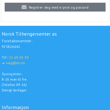
Registrer deg med e-post og passord
Norsk Tilhengersenter as
Foretaksnummer:
925826642
Tlf.:
21 69 05 90
salg@nts.no
➜
Åpningstider:
8-16 man til fre.
(Telefon 09-16)
Stengt lørdager
Informasjon