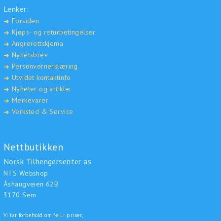
Lenker:
Forsiden
➜
Kjøps- og returbetingelser
➜
Angrerettskjema
➜
Nyhetsbrev
➜
Personvernerklæring
➜
Utvidet kontaktinfo
➜
Nyheter og artikler
➜
Merkevarer
➜
Verksted & Service
➜
Nettbutikken
Norsk Tilhengersenter as
NTS Webshop
Åshaugveien 62B
3170 Sem
Vi tar forbehold om feil i priser,